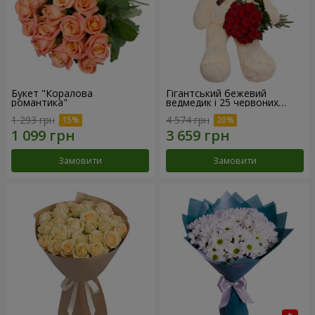
Букет "Коралова
Гігантський бежевий
романтика"
ведмедик і 25 червоних
троянд
1 293 грн
4 574 грн
Замовити
Замовити