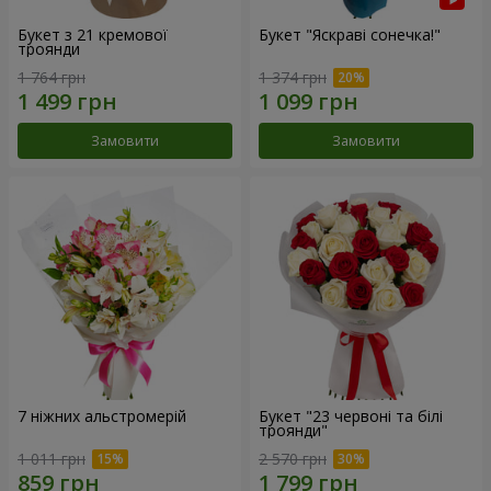
Букет з 21 кремової
Букет "Яскраві сонечка!"
троянди
1 764 грн
1 374 грн
Замовити
Замовити
7 ніжних альстромерій
Букет "23 червоні та білі
троянди"
1 011 грн
2 570 грн