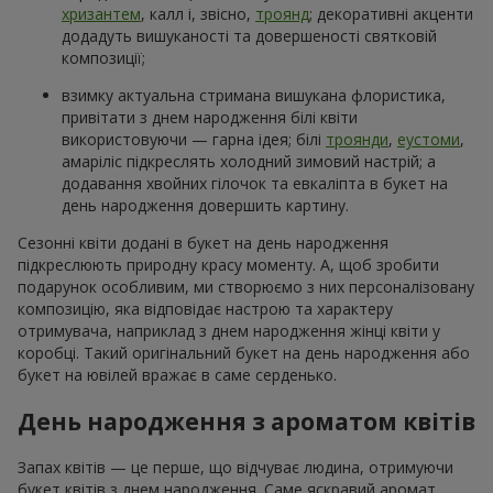
хризантем
, калл і, звісно,
троянд
; декоративні акценти
додадуть вишуканості та довершеності святковій
композиції;
взимку актуальна стримана вишукана флористика,
привітати з днем народження білі квіти
використовуючи — гарна ідея; білі
троянди
,
еустоми
,
амаріліс підкреслять холодний зимовий настрій; а
додавання хвойних гілочок та евкаліпта в букет на
день народження довершить картину.
Сезонні квіти додані в букет на день народження
підкреслюють природну красу моменту. А, щоб зробити
подарунок особливим, ми створюємо з них персоналізовану
композицію, яка відповідає настрою та характеру
отримувача, наприклад з днем народження жінці квіти у
коробці. Такий оригінальний букет на день народження або
букет на ювілей вражає в саме серденько.
День народження з ароматом квітів
Запах квітів — це перше, що відчуває людина, отримуючи
букет квітів з днем народження. Саме яскравий аромат