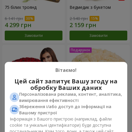
75 білих троянд
Ведмедик з букетом
6 141 грн
2 540 грн
Замовити
Замовити
Вітаємо!
Цей сайт запитує Вашу згоду на
обробку Ваших даних
Персоналізована реклама, контент, аналітика,
вимірювання ефективності
Збереження і/або доступ до інформації на
151 червона троянда
Букет "Очей чарівність"
Вашому пристрої
Інформація з Вашого пристрою (наприклад, файли
15 744 грн
3 499 грн
cookie та унікальні ідентифікатори) буде доступна
постачальникам. Крім того, вони, а також цей сайт