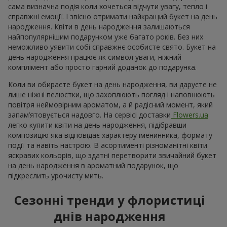
сама визначна подія коли хочеться відчути увагу, тепло і
справжні емоції. І звісно отримати найкращий букет на день
народження. Квіти в день народження залишаються
найпопулярнішим подарунком уже багато років. Без них
неможливо уявити собі справжнє особисте свято. Букет на
день народження працює як символ уваги, ніжний
комплімент або просто гарний доданок до подарунка.
Коли ви обираєте букет на день народження, ви даруєте не
лише ніжні пелюстки, що захоплюють погляд і наповнюють
повітря неймовірним ароматом, а й радісний момент, який
запам’ятовується надовго. На сервісі доставки
Flowers.ua
легко купити квіти на день народження, підібравши
композицію яка відповідає характеру іменинника, формату
події та навіть настрою. В асортименті різноманітні квіти
яскравих кольорів, що здатні перетворити звичайний букет
на день народження в ароматний подарунок, що
підкреслить урочисту мить.
Сезонні тренди у флористиці
днів народження