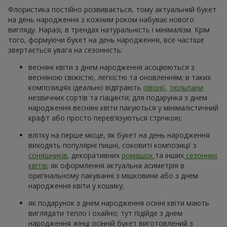
Флористика постійно розвивається, тому актуальний букет
на день народження з кожним роком набуває нового
вигляду. Наразі, в трендах натуральність і мінімалізм. Крім
того, формуючи букет на день народження, все частіше
звертається увага на сезонність:
весняні квіти з днем народження асоціюються з
весняною свіжістю, легкістю та оновленням; в таких
композиціях ідеально відіграють
півонії
,
тюльпани
незвичних сортів та гіацинти; для подарунка з днем
народження весняні квіти пакуються у мінімалістичний
крафт або просто перев’язуються стрічкою;
влітку на перше місце, як букет на день народження
виходять популярні пишні, соковиті композиції з
соняшників
, декоративних
ромашок
та інших
сезонних
квітів
; як оформлення актуальна асиметрія в
оригінальному пакуванні з мішковини або з днем
народження квіти у кошику;
як подарунок з днем народження осінні квіти мають
виглядати тепло і охайно; тут підійде з днем
народження жінці осінній букет виготовлений з