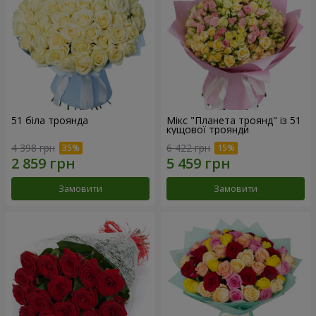
51 біла троянда
Мікс "Планета троянд" із 51
кущової троянди
4 398 грн
6 422 грн
Замовити
Замовити