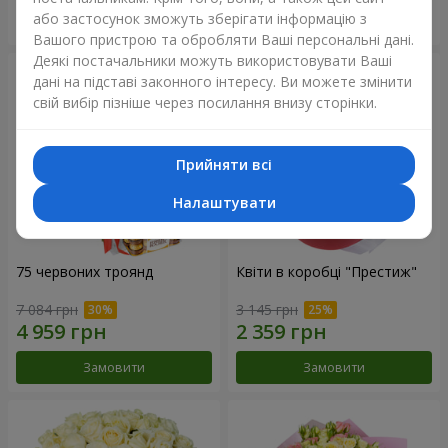
або застосунок зможуть зберігати інформацію з
Замовити
Замовити
Вашого пристрою та обробляти Ваші персональні дані.
Деякі постачальники можуть використовувати Ваші
дані на підставі законного інтересу. Ви можете змінити
свій вибір пізніше через посилання внизу сторінки.
Прийняти всі
Налаштувати
75 червоних троянд
Квіти в коробці "Престиж"
7 084 грн
3 145 грн
Замовити
Замовити