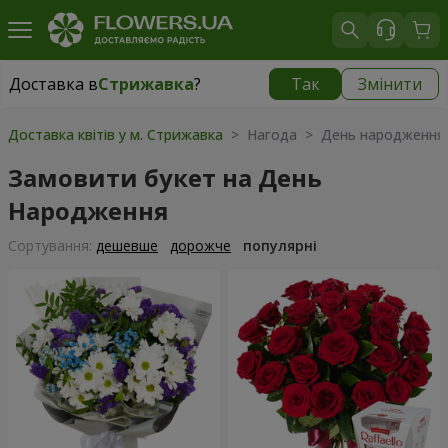
Доставка в
Стрижавка
?
Так
Змінити
Доставка в
Стрижавка
|
безкоштовно
Доставка квітів у м. Стрижавка
> Нагода > День народження
Замовити букет на День
Народження
Сортування:
дешевше
дорожче
популярні