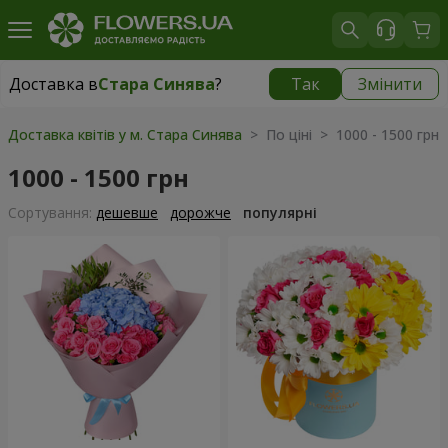
Доставка в
Стара Синява
?
Так
Змінити
Доставка в
Стара Синява
|
1117 грн
Доставка квітів у м. Стара Синява
> По ціні > 1000 - 1500 грн
1000 - 1500 грн
Сортування:
дешевше
дорожче
популярні