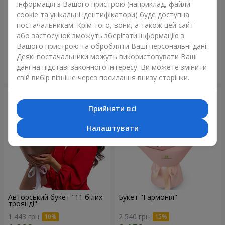
Інформація з Вашого пристрою (наприклад, файли
cookie та унікальні ідентифікатори) буде доступна
Букет з 11 червоних троянд
Букет в ЕКО упаковці "15
постачальникам. Крім того, вони, а також цей сайт
червоних троянд"
або застосунок зможуть зберігати інформацію з
1 364 грн
1 599 грн
Вашого пристрою та обробляти Ваші персональні дані.
Деякі постачальники можуть використовувати Ваші
дані на підставі законного інтересу. Ви можете змінити
Замовити
Замовити
свій вибір пізніше через посилання внизу сторінки.
Прийняти всі
Налаштувати
Авторський букет "11 білих
Букет "Гармонія"
троянд!"
1 443 грн
2 540 грн