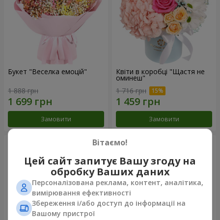
Букет "Веселка емоцій"
Квіти в коробці "Щастя не
оминеш"
1 888 грн
1 716 грн
Замовити
Замовити
Вітаємо!
Цей сайт запитує Вашу згоду на
обробку Ваших даних
Персоналізована реклама, контент, аналітика,
вимірювання ефективності
Збереження і/або доступ до інформації на
Вашому пристрої