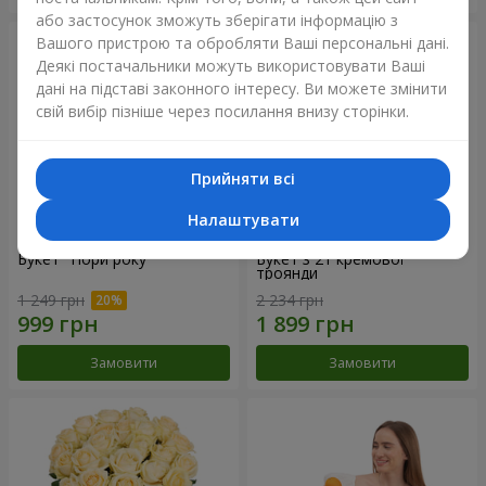
або застосунок зможуть зберігати інформацію з
Вашого пристрою та обробляти Ваші персональні дані.
Деякі постачальники можуть використовувати Ваші
дані на підставі законного інтересу. Ви можете змінити
свій вибір пізніше через посилання внизу сторінки.
Прийняти всі
Налаштувати
Букет "Пори року"
Букет з 21 кремової
троянди
1 249 грн
2 234 грн
Замовити
Замовити