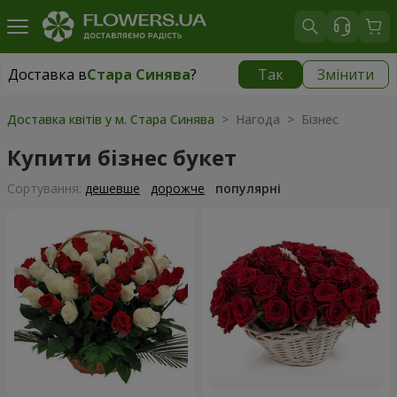
Доставка в
Стара Синява
?
Так
Змінити
Доставка в
Стара Синява
|
1117 грн
Доставка квітів у м. Стара Синява
> Нагода > Бізнес
Купити бізнес букет
Сортування:
дешевше
дорожче
популярні