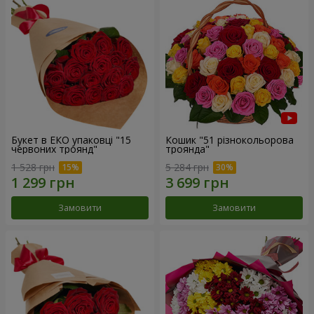
Букет в ЕКО упаковці "15
Кошик "51 різнокольорова
червоних троянд"
троянда"
1 528 грн
5 284 грн
Замовити
Замовити