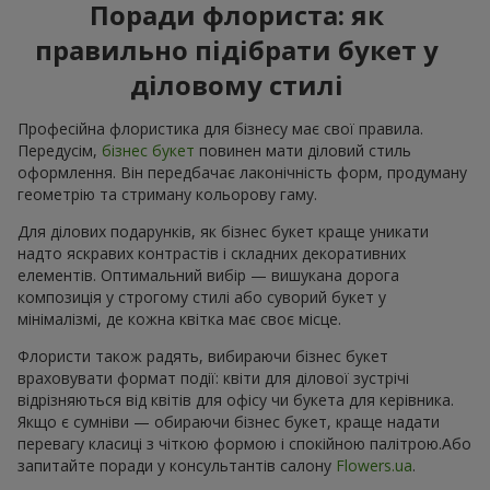
Поради флориста: як
правильно підібрати букет у
діловому стилі
Професійна флористика для бізнесу має свої правила.
Передусім,
бізнес букет
повинен мати діловий стиль
оформлення. Він передбачає лаконічність форм, продуману
геометрію та стриману кольорову гаму.
Для ділових подарунків, як бізнес букет краще уникати
надто яскравих контрастів і складних декоративних
елементів. Оптимальний вибір — вишукана дорога
композиція у строгому стилі або суворий букет у
мінімалізмі, де кожна квітка має своє місце.
Флористи також радять, вибираючи бізнес букет
враховувати формат події: квіти для ділової зустрічі
відрізняються від квітів для офісу чи букета для керівника.
Якщо є сумніви — обираючи бізнес букет, краще надати
перевагу класиці з чіткою формою і спокійною палітрою.Або
запитайте поради у консультантів салону
Flowers.ua
.