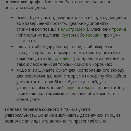
порушивши професійних меж. Варто лише правильно
розставити акценти:
бізнес букет, як подарунок колезі з нагоди підвищення
або завершення проєкту, ідеально доповнять
стримані композиції з
альстромерій
, класичних
троянд
нейтральних відтінків,
еустом
або
гвоздик
преміум-
сегмента;
елегантний подарунок партнеру, який підкреслює
статус і серйозність намірів, неможливо уявити без
композицій з калл,
орхідей
, троянд великих бутонів, а
також лаконічних авторських міксів у коробках;
якщо ж ви шукаєте букет для корпоративного заходу
для всієї команди, який створює атмосферу без зайвої
урочистості, то як бізнес букет тут підійдуть
універсальні композиції з
хризантем
, сезонних квітів у
стриманій палітрі, міксів із зеленню або компактні
монобукети.
Головна перевага кожного з таких букетів —
універсальність. Вони не викликають двозначних емоцій і
водночас виглядають доречно та презентабельно.