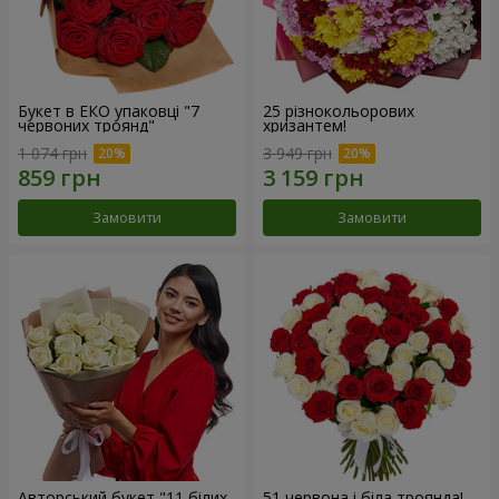
Букет в ЕКО упаковці "7
25 різнокольорових
червоних троянд"
хризантем!
1 074 грн
3 949 грн
Замовити
Замовити
Авторський букет "11 білих
51 червона і біла троянда!