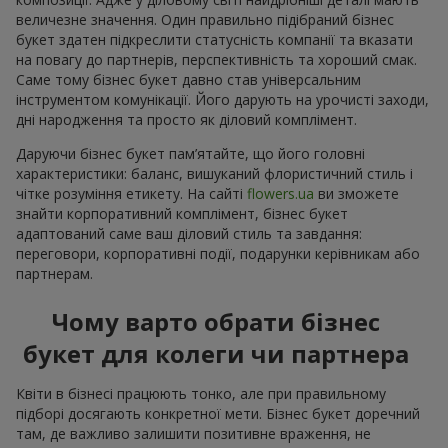
величезне значення. Один правильно підібраний бізнес
букет здатен підкреслити статусність компанії та вказати
на повагу до партнерів, перспективність та хороший смак.
Саме тому бізнес букет давно став універсальним
інструментом комунікації. Його дарують на урочисті заходи,
дні народження та просто як діловий комплімент.
Даруючи бізнес букет пам’ятайте, що його головні
характеристики: баланс, вишуканий флористичний стиль і
чітке розуміння етикету. На сайті
flowers.ua
ви зможете
знайти корпоративний комплімент, бізнес букет
адаптований саме ваш діловий стиль та завдання:
переговори, корпоративні події, подарунки керівникам або
партнерам.
Чому варто обрати бізнес
букет для колеги чи партнера
Квіти в бізнесі працюють тонко, але при правильному
підборі досягають конкретної мети. Бізнес букет доречний
там, де важливо залишити позитивне враження, не