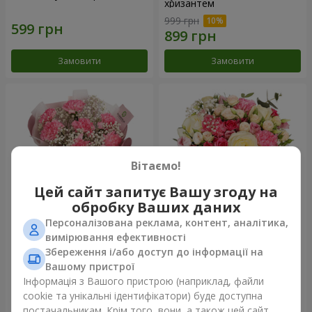
хризантем
999 грн
Замовити
Замовити
Вітаємо!
Цей сайт запитує Вашу згоду на
обробку Ваших даних
Персоналізована реклама, контент, аналітика,
Букет "Королева
Квіти в коробці "Помпадур"
вимірювання ефективності
Карибського моря"
Збереження і/або доступ до інформації на
1 374 грн
2 374 грн
Вашому пристрої
Інформація з Вашого пристрою (наприклад, файли
cookie та унікальні ідентифікатори) буде доступна
Замовити
Замовити
постачальникам. Крім того, вони, а також цей сайт