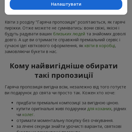
розуміємо, що квітів замовлено більше ніж потрібно,
Налаштувати
робимо привабливі варіанти дешевшими, зберігши
якість
Квіти з розділу “Гаряча пропозиція" розлітаються, як гарячі
пиріжки. Отже можете не сумніватись: вони свіжі, якісні і
будуть радувати ваших
близьких людей
та знайомих доволі
довго. А ще ви отримаєте справжній преміальний сервіс і
сучасні ідеї квіткового оформлення, як
квіти в коробці
,
замовляючи букети в нас.
Кому найвигідніше обирати
такі пропозиції
Гаряча пропозиція вигідна всім, незалежно від того готуєте
ви подарунок до свята чи просто так. Кожен хто хоче:
придбати преміальні композиції за вигідною ціною.
купити оригінальні живі подарунки
для коханих
, рідних
чи
колег
.
отримати моментальну покупку без очікування.
за лічені секунди знайти урочисті варіанти, святкові