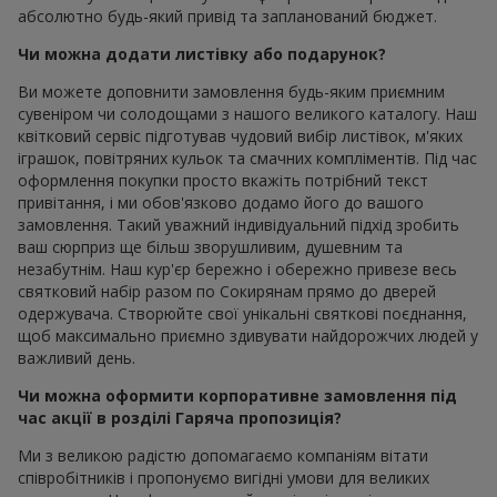
абсолютно будь-який привід та запланований бюджет.
Чи можна додати листівку або подарунок?
Ви можете доповнити замовлення будь-яким приємним
сувеніром чи солодощами з нашого великого каталогу. Наш
квітковий сервіс підготував чудовий вибір листівок, м'яких
іграшок, повітряних кульок та смачних компліментів. Під час
оформлення покупки просто вкажіть потрібний текст
привітання, і ми обов'язково додамо його до вашого
замовлення. Такий уважний індивідуальний підхід зробить
ваш сюрприз ще більш зворушливим, душевним та
незабутнім. Наш кур'єр бережно і обережно привезе весь
святковий набір разом по Сокирянам прямо до дверей
одержувача. Створюйте свої унікальні святкові поєднання,
щоб максимально приємно здивувати найдорожчих людей у
важливий день.
Чи можна оформити корпоративне замовлення під
час акції в розділі Гаряча пропозиція?
Ми з великою радістю допомагаємо компаніям вітати
співробітників і пропонуємо вигідні умови для великих