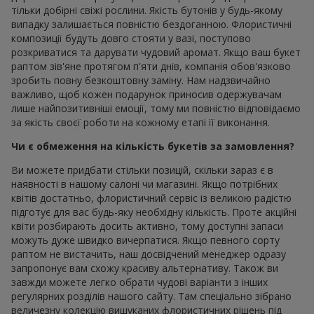
тільки добірні свіжі рослини. Якість бутонів у будь-якому
випадку залишається повністю бездоганною. Флористичні
композиції будуть довго стояти у вазі, поступово
розкриватися та дарувати чудовий аромат. Якщо ваш букет
раптом зів'яне протягом п'яти днів, компанія обов'язково
зробить повну безкоштовну заміну. Нам надзвичайно
важливо, щоб кожен подарунок приносив одержувачам
лише найпозитивніші емоції, тому ми повністю відповідаємо
за якість своєї роботи на кожному етапі її виконання.
Чи є обмеження на кількість букетів за замовлення?
Ви можете придбати стільки позицій, скільки зараз є в
наявності в нашому салоні чи магазині. Якщо потрібних
квітів достатньо, флористичний сервіс із великою радістю
підготує для вас будь-яку необхідну кількість. Проте акційні
квіти розбирають досить активно, тому доступні запаси
можуть дуже швидко вичерпатися. Якщо певного сорту
раптом не вистачить, наш досвідчений менеджер одразу
запропонує вам схожу красиву альтернативу. Також ви
завжди можете легко обрати чудові варіанти з інших
регулярних розділів нашого сайту. Там спеціально зібрано
величезну колекцію вишуканих флористичних рішень під