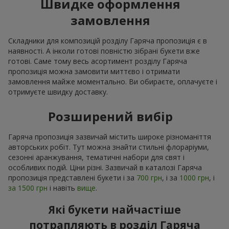
Швидке оформлення
замовлення
Складники для композицій розділу Гаряча пропозиція є в
наявності. А інколи готові повністю зібрані букети вже
готові. Саме тому весь асортимент розділу Гаряча
пропозиція можна замовити миттєво і отримати
замовлення майже моментально. Ви обираєте, оплачуєте і
отримуєте швидку доставку.
Розширений вибір
Гаряча пропозиція зазвичай містить широке різноманіття
авторських робіт. Тут можна знайти стильні флораріуми,
сезонні аранжування, тематичні набори для свят і
особливих подій. Ціни різні. Зазвичай в каталозі Гаряча
пропозиція представлені букети і за
700 грн
, і за
1000 грн
, і
за 1500 грн
і навіть
вище
.
Які букети найчастіше
потрапляють в розділ Гаряча