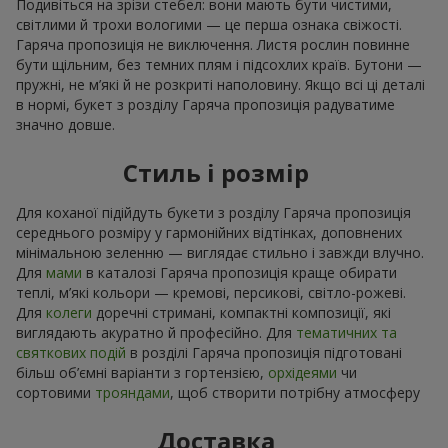
Подивіться на зрізи стебел: вони мають бути чистими,
світлими й трохи вологими — це перша ознака свіжості.
Гаряча пропозиція не виключення. Листя рослин повинне
бути щільним, без темних плям і підсохлих країв. Бутони —
пружні, не м’які й не розкриті наполовину. Якщо всі ці деталі
в нормі, букет з розділу Гаряча пропозиція радуватиме
значно довше.
Стиль і розмір
Для коханої підійдуть букети з розділу Гаряча пропозиція
середнього розміру у гармонійних відтінках, доповнених
мінімальною зеленню — виглядає стильно і завжди влучно.
Для
мами
в каталозі Гаряча пропозиція краще обирати
теплі, м’які кольори — кремові, персикові, світло-рожеві.
Для
колеги
доречні стримані, компактні композиції, які
виглядають акуратно й професійно. Для
тематичних та
святкових подій
в розділі Гаряча пропозиція підготовані
більш об’ємні варіанти з гортензією,
орхідеями
чи
сортовими
трояндами
, щоб створити потрібну атмосферу
Доставка