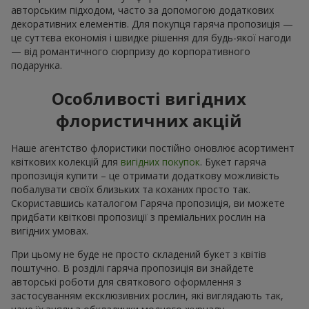
авторським підходом, часто за допомогою додаткових
декоративних елементів. Для покупця гаряча пропозиція —
це суттєва економія і швидке рішення для будь-якої нагоди
— від романтичного сюрпризу до корпоративного
подарунка.
Особливості вигідних
флористичних акцій
Наше агентство флористики постійно оновлює асортимент
квіткових колекцій для
вигідних покупок
. Букет гаряча
пропозиція купити – це отримати додаткову можливість
побалувати своїх близьких та коханих просто так.
Скориставшись каталогом Гаряча пропозиція, ви можете
придбати квіткові пропозиції з преміальних рослин на
вигідних умовах.
При цьому не буде не просто складений букет з квітів
поштучно. В розділі гаряча пропозиція ви знайдете
авторські роботи для святкового оформлення з
застосуванням ексклюзивних рослин, які виглядають так,