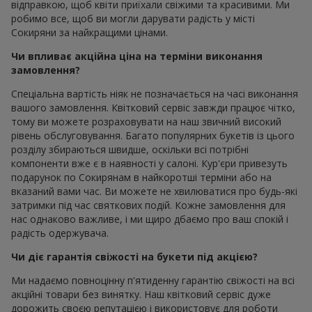
відправкою, щоб квіти приїхали свіжими та красивими. Ми
робимо все, щоб ви могли дарувати радість у місті
Сокиряни за найкращими цінами.
Чи впливає акційна ціна на терміни виконання
замовлення?
Спеціальна вартість ніяк не позначається на часі виконання
вашого замовлення. Квітковий сервіс завжди працює чітко,
тому ви можете розраховувати на наш звичний високий
рівень обслуговування. Багато популярних букетів із цього
розділу збираються швидше, оскільки всі потрібні
компоненти вже є в наявності у салоні. Кур'єри привезуть
подарунок по Сокирянам в найкоротші терміни або на
вказаний вами час. Ви можете не хвилюватися про будь-які
затримки під час святкових подій. Кожне замовлення для
нас однаково важливе, і ми щиро дбаємо про ваш спокій і
радість одержувача.
Чи діє гарантія свіжості на букети під акцією?
Ми надаємо повноцінну п'ятиденну гарантію свіжості на всі
акційні товари без винятку. Наш квітковий сервіс дуже
дорожить своєю репутацією і використовує для роботи