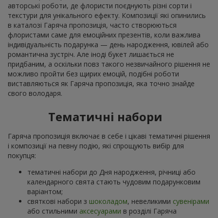
авторські роботи, де флористи поєднують різні сорти і
текстури для унікального ефекту. Композиції які опинились
в каталозі Гаряча пропозиція, часто створюються
флористами саме для емоційних презентів, коли важлива
індивідуальність подарунка — день народження, ювілей або
романтична зустріч. Але іноді букет лишається не
придбаним, а оскільки повз такого незвичайного рішення не
можливо пройти без щирих емоцій, подібні роботи
виставляються як Гаряча пропозиція, яка точно знайде
свого володаря.
Тематичні набори
Гаряча пропозиція включає в себе і цікаві тематичні рішення
і композиції на певну подію, які спрощують вибір для
покупця:
тематичні набори до Дня народження, річниці або
календарного свята стають чудовим подарунковим
варіантом;
святкові набори з
шоколадом
, невеликими
сувенірами
або стильними
аксесуарами
в розділі Гаряча