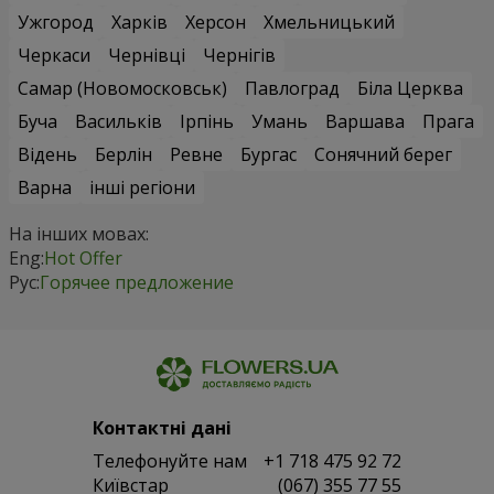
Ужгород
Харків
Херсон
Хмельницький
Черкаси
Чернівці
Чернігів
Самар (Новомосковськ)
Павлоград
Біла Церква
Буча
Васильків
Ірпінь
Умань
Варшава
Прага
Відень
Берлін
Ревне
Бургас
Сонячний берег
Варна
інші регіони
На інших мовах:
Eng:
Hot Offer
Рус:
Горячее предложение
Контактні дані
Телефонуйте нам
+1 718 475 92 72
Київстар
(067) 355 77 55