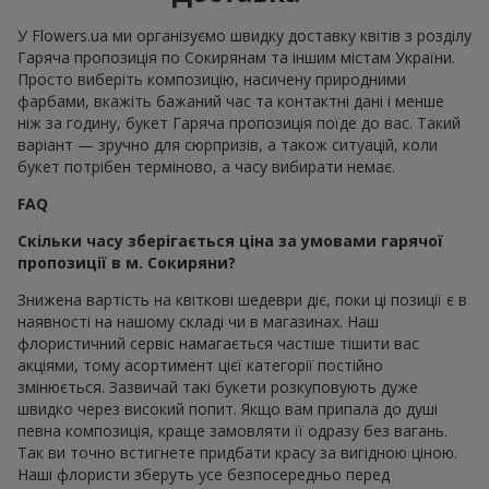
У Flowers.ua ми організуємо швидку доставку квітів з розділу
Гаряча пропозиція по Сокирянам та іншим містам України.
Просто виберіть композицію, насичену природними
фарбами, вкажіть бажаний час та контактні дані і менше
ніж за годину, букет Гаряча пропозиція поїде до вас. Такий
варіант — зручно для сюрпризів, а також ситуацій, коли
букет потрібен терміново, а часу вибирати немає.
FAQ
Скільки часу зберігається ціна за умовами гарячої
пропозиції в м. Сокиряни?
Знижена вартість на квіткові шедеври діє, поки ці позиції є в
наявності на нашому складі чи в магазинах. Наш
флористичний сервіс намагається частіше тішити вас
акціями, тому асортимент цієї категорії постійно
змінюється. Зазвичай такі букети розкуповують дуже
швидко через високий попит. Якщо вам припала до душі
певна композиція, краще замовляти її одразу без вагань.
Так ви точно встигнете придбати красу за вигідною ціною.
Наші флористи зберуть усе безпосередньо перед