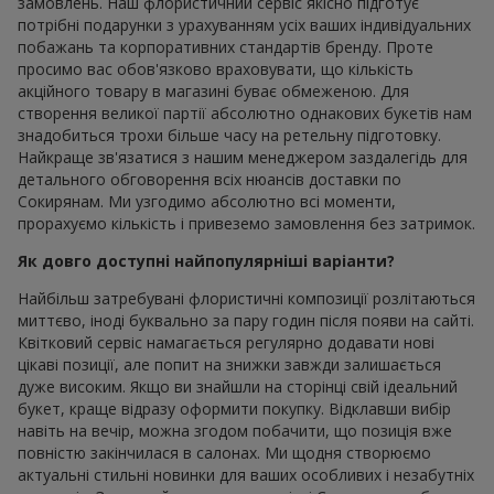
замовлень. Наш флористичний сервіс якісно підготує
потрібні подарунки з урахуванням усіх ваших індивідуальних
побажань та корпоративних стандартів бренду. Проте
просимо вас обов'язково враховувати, що кількість
акційного товару в магазині буває обмеженою. Для
створення великої партії абсолютно однакових букетів нам
знадобиться трохи більше часу на ретельну підготовку.
Найкраще зв'язатися з нашим менеджером заздалегідь для
детального обговорення всіх нюансів доставки по
Сокирянам. Ми узгодимо абсолютно всі моменти,
прорахуємо кількість і привеземо замовлення без затримок.
Як довго доступні найпопулярніші варіанти?
Найбільш затребувані флористичні композиції розлітаються
миттєво, іноді буквально за пару годин після появи на сайті.
Квітковий сервіс намагається регулярно додавати нові
цікаві позиції, але попит на знижки завжди залишається
дуже високим. Якщо ви знайшли на сторінці свій ідеальний
букет, краще відразу оформити покупку. Відклавши вибір
навіть на вечір, можна згодом побачити, що позиція вже
повністю закінчилася в салонах. Ми щодня створюємо
актуальні стильні новинки для ваших особливих і незабутніх