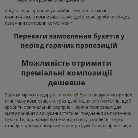
букети чи романтичні презенти.
А ще гаряча пропозиція підійде тим, хто не може
визначитись з композицією, але дуже хоче зробити комусь
приємний квітковий комплімент
Переваги замовлення букетів у
період гарячих пропозицій
Можливість отримати
преміальні композиції
дешевше
Завжди мріяли подарувати
коханій букет
вишуканих орхідей,
гігантську композицію з троянд чи інших елітних квітів, щоб
зробити оригінальний сюрприз? Гаряча пропозиція дає
змогу придбати вишукані естетичні поєднання за приємною
ціною. Те, що раніше ви не могли собі дозволити, тепер
стає доступним з асортиментом розділу Гаряча пропозиція.