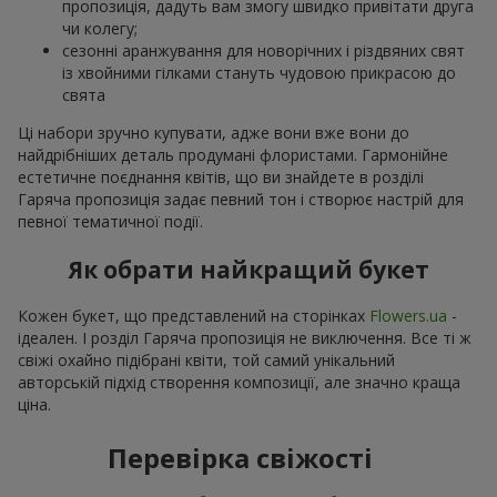
пропозиція, дадуть вам змогу швидко привітати друга
чи колегу;
сезонні аранжування для новорічних і різдвяних свят
із хвойними гілками стануть чудовою прикрасою до
свята
Ці набори зручно купувати, адже вони вже вони до
найдрібніших деталь продумані флористами. Гармонійне
естетичне поєднання квітів, що ви знайдете в розділі
Гаряча пропозиція задає певний тон і створює настрій для
певної тематичної події.
Як обрати найкращий букет
Кожен букет, що представлений на сторінках
Flowers.ua
-
ідеален. І розділ Гаряча пропозиція не виключення. Все ті ж
свіжі охайно підібрані квіти, той самий унікальний
авторській підхід створення композиції, але значно краща
ціна.
Перевірка свіжості