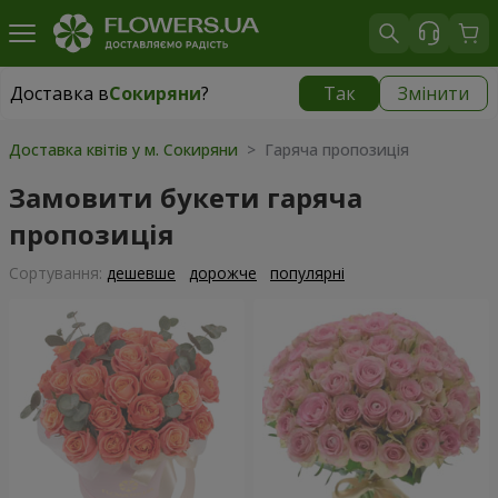
Доставка в
Сокиряни
?
Так
Змінити
Доставка в
Сокиряни
|
1680 грн
Доставка квітів у м. Сокиряни
> Гаряча пропозиція
Замовити букети гаряча
пропозиція
Сортування:
дешевше
дорожче
популярні