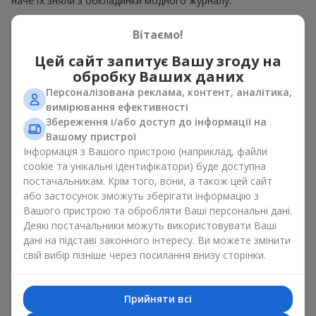
наче їх зняли з обкладинки модного журналу.
Гаряча пропозиція — це вишукані дизайнерські ансамблі та
Вітаємо!
елегантні композиції за гарячими цінами, що естетично
поєднують в собі різноманіття форм, кольорів та фактур.
Цей сайт запитує Вашу згоду на
Тут часто з'являються творчі пропозиції з
сезонних рослин
,
обробку Ваших даних
а також тематичні набори для свят і особливих подій
Персоналізована реклама, контент, аналітика,
вимірювання ефективності
Чому ціни на композиції
Збереження і/або доступ до інформації на
можуть бути нижчими
Вашому пристрої
Інформація з Вашого пристрою (наприклад, файли
Гаряча пропозиція — це не квіти які втратили свою свіжість.
cookie та унікальні ідентифікатори) буде доступна
Адже ми гарантуємо термін зберігання кожного букета в
постачальникам. Крім того, вони, а також цей сайт
ідеальному стані щонайменше протягом 5 днів. Ціни на
або застосунок зможуть зберігати інформацію з
квіти гаряча пропозиція знижуються через:
Вашого пристрою та обробляти Ваші персональні дані.
Деякі постачальники можуть використовувати Ваші
сезонність квітів — у пік цвітіння троянд, півоній або
дані на підставі законного інтересу. Ви можете змінити
гортензій ціни нижчі.
свій вибір пізніше через посилання внизу сторінки.
планове оновлення асортименту — старі композиції
продають швидше, щоб звільнити місце для нових
авторських букетів.
Прийняти всі
надходження великої партії квітів – коли ми