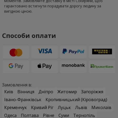
моментів. Замовляйте доставку в місті Сокиряни, щоб
гарантовано встигнути порадувати дорогу людину за
вигідною ціною.
Способи оплати
Замовлення в:
Київ
Вінниця
Дніпро
Житомир
Запоріжжя
Івано-Франківськ
Кропивницький (Кіровоград)
Кременчук
Кривий Ріг
Луцьк
Львів
Миколаїв
Одеса
Полтава
Рівне
Суми
Тернопіль