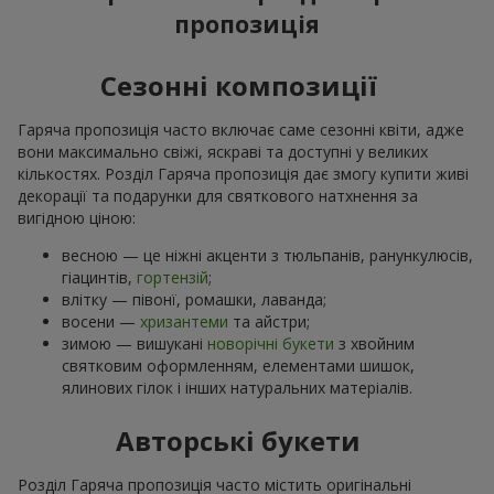
пропозиція
Сезонні композиції
Гаряча пропозиція часто включає саме сезонні квіти, адже
вони максимально свіжі, яскраві та доступні у великих
кількостях. Розділ Гаряча пропозиція дає змогу купити живі
декорації та подарунки для святкового натхнення за
вигідною ціною:
весною — це ніжні акценти з тюльпанів, ранункулюсів,
гіацинтів,
гортензій
;
влітку — півонї, ромашки, лаванда;
восени —
хризантеми
та айстри;
зимою — вишукані
новорічні букети
з хвойним
святковим оформленням, елементами шишок,
ялинових гілок і інших натуральних матеріалів.
Авторські букети
Розділ Гаряча пропозиція часто містить оригінальні