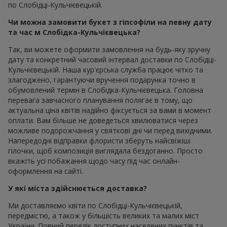
по Слобідці-Кульчієвецькій.
Чи можна замовити букет з гіпсофіли на певну дату
та час м Слобідка-Кульчієвецька?
Так, ви можете оформити замовлення на будь-яку зручну
дату та конкретний часовий інтервал доставки по Слобідці-
Кульчієвецькій. Наша кур'єрська служба працює чітко та
злагоджено, гарантуючи вручення подарунка точно в
обумовлений термін в Слобідка-Кульчієвецька. Головна
перевага завчасного планування полягає в тому, що
актуальна ціна квітів надійно фіксується за вами в момент
оплати. Вам більше не доведеться хвилюватися через
можливе подорожчання у святкові дні чи перед вихідними.
Напередодні відправки флористи зберуть найсвіжіші
гілочки, щоб композиція виглядала бездоганно. Просто
вкажіть усі побажання щодо часу під час онлайн-
оформлення на сайті.
У які міста здійснюється доставка?
Ми доставляємо квіти по Слобідці-Кульчієвецькій,
передмістю, а також у більшість великих та малих міст
України. Повний перелік доступних населених пунктів та