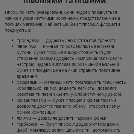
півоніями та іншими
Гіпсофіли квіти універсальні. Вони чудово поєднується
майже з усіма квітучими рослинами, представленими на
полицях магазинів. Найчастіше букет гіпсофіл флористи
поєднують з:
трояндами — додають легкості та повітряності;
півоніями — ніжні квіти розбавляють величезні
бутони, букет гіпсофіл використовуються для
створення об'єму і додають композиції святкового
настрою; чудово виглядає як розкішний весільний
букет з гіпсофіли ціна на який справить позитивне
враження;
орхідеями — маленькі квіти пом’якшують графічність
королівської квітки, додають легкість і дозволяє
розставити певні акценти у флористичному декорі;
хризантемами — букет гіпсофіл з хризантемами
дозволяє досягти певного об’єму і створити легку
осінню композицію;
ліліями — дозволяє досягти гармонії форм;
герберами — букет гіпсофіл додає життєрадісних
фарб, пом’якшує великі щільні квіти і допомагають