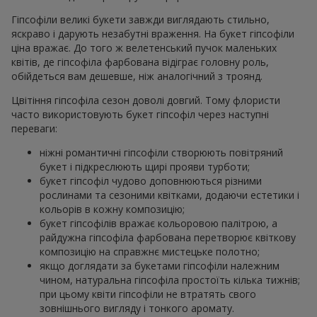
Гіпсофіли великі букети завжди виглядають стильно,
яскраво і дарують незабутні враження. На букет гіпсофіли
ціна вражає. До того ж велетенський пучок маленьких
квітів, де гіпсофіла фарбована відіграє головну роль,
обійдеться вам дешевше, ніж аналогічний з троянд.
Цвітіння гіпсофіла сезон доволі довгий. Тому флористи
часто використовують букет гіпсофіл через наступні
переваги:
ніжні романтичні гіпсофіли створюють повітряний
букет і підкреслюють щирі прояви турботи;
букет гіпсофіл чудово доповнюються різними
рослинами та сезоними квітками, додаючи естетики і
кольорів в кожну композицію;
букет гіпсофілів вражає кольоровою палітрою, а
райдужна гіпсофіла фарбована перетворює квіткову
композицію на справжнє мистецьке полотно;
якщо доглядати за букетами гіпсофіли належним
чином, натуральна гіпсофіла простоїть кілька тижнів;
при цьому квіти гіпсофіли не втратять свого
зовнішнього вигляду і тонкого аромату.