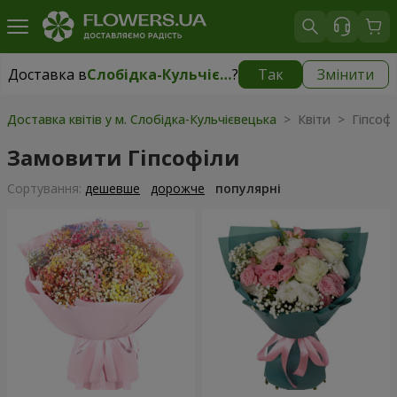
Доставка в
Слобідка-Кульчієвецька
?
Так
Змінити
Доставка в
Слобідка-Кульчієвецька
|
безкоштовно
Доставка квітів у м. Слобідка-Кульчієвецька
> Квіти > Гіпсофі
Замовити Гіпсофіли
Сортування:
дешевше
дорожче
популярні