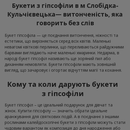
Букети з гіпсофіли в м Слобідка-
Кульчієвецька— витонченість, яка
говорить без слів
Букет гіпсофіла — це поєднання витончення, ніжності та
естетики, що вирізняється серед всіх квітів. Маленькі
невагомі квіткові перлинки, що переливаються райдужними
барвами виглядають наче маленькі хмаринки. Недарма, в
народі букет гіпсофіл називають ще зоряний пил або
диханням немовляти. Букети гіпсофіли мають зовнішній
вигляд, що зачаровує і огортає відчуттям магії та кохання.
Кому та коли дарують букети
з гіпсофіли
Букет гіпсофіл – це ідеальний подарунок для дівчат та
жінок. Купити гіпсофілу — значить обрати ідеальне
аранжування для святкових подій. А в поєднанні з іншими
рослинами калейдоскопічні букети з гіпсофіли можуть стати
чудовим варіантом як композиція до дня народження або