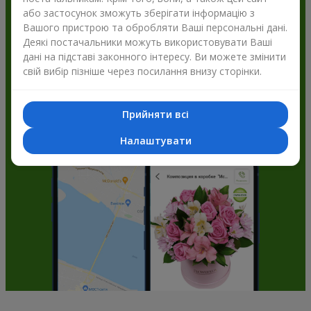
або застосунок зможуть зберігати інформацію з
Flowers.ua і отримуйте бонуси
Вашого пристрою та обробляти Ваші персональні дані.
Деякі постачальники можуть використовувати Ваші
дані на підставі законного інтересу. Ви можете змінити
свій вибір пізніше через посилання внизу сторінки.
Прийняти всі
Налаштувати