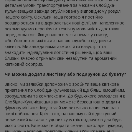
детальні умови транспортування за межами Слобідка-
Кульчієвецька завжди опубліковані у відповідному розділі
нашого сайту. Оскільки наша географія постійно
розширюється та відкриваються нові філії, ми наполегливо
рекомендуємо перевіряти технічну можливість доставки
перед оплатою. Якщо вашого міста немає у списку,
обов'язково зв'яжіться з нашою службою підтримки
клієнтів. Ми завжди намагаємося йти назустріч та
знаходити індивідуальні логістичні рішення, щоб ваші
близькі вчасно отримали свій незабутній та ароматний
квітковий сюрприз.
Чи можна додати листівку або подарунок до букету?
Звісно, ми залюбки допоможемо зробити ваше квіткове
привітання по Слобідці-Кульчієвецькій ще більш емоційним,
зворушливим та комплексним. До будь-якого замовлення в
Слобідка-Кульчієвецька ви можете безкоштовно додати
фірмову міні-листівку, в якій ми ретельно напишемо ваші
щирі побажання. Крім того, на нашому сайті доступний
величезний каталог чудових супутніх подарунків для будь-
якого свята. Ви можете обрати смачні шоколадні цукерки,
вишукані макаруни, повітряні кульки, м'які іграшки або