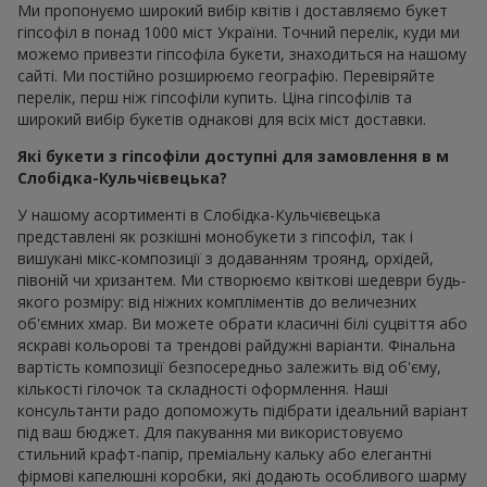
Ми пропонуємо широкий вибір квітів і доставляємо букет
гіпсофіл в понад 1000 міст України. Точний перелік, куди ми
можемо привезти гіпсофіла букети, знаходиться на нашому
сайті. Ми постійно розширюємо географію. Перевіряйте
перелік, перш ніж гіпсофіли купить. Ціна гіпсофілів та
широкий вибір букетів однакові для всіх міст доставки.
Які букети з гіпсофіли доступні для замовлення в м
Слобідка-Кульчієвецька?
У нашому асортименті в Слобідка-Кульчієвецька
представлені як розкішні монобукети з гіпсофіл, так і
вишукані мікс-композиції з додаванням троянд, орхідей,
півоній чи хризантем. Ми створюємо квіткові шедеври будь-
якого розміру: від ніжних компліментів до величезних
об'ємних хмар. Ви можете обрати класичні білі суцвіття або
яскраві кольорові та трендові райдужні варіанти. Фінальна
вартість композиції безпосередньо залежить від об'єму,
кількості гілочок та складності оформлення. Наші
консультанти радо допоможуть підібрати ідеальний варіант
під ваш бюджет. Для пакування ми використовуємо
стильний крафт-папір, преміальну кальку або елегантні
фірмові капелюшні коробки, які додають особливого шарму