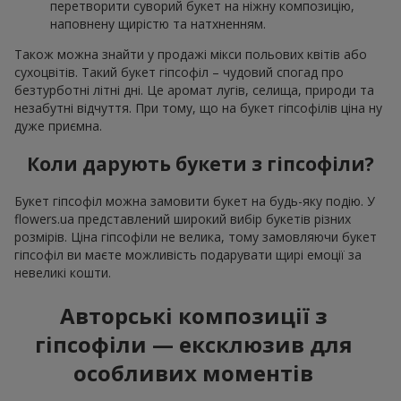
перетворити суворий букет на ніжну композицію,
наповнену щирістю та натхненням.
Також можна знайти у продажі мікси польових квітів або
сухоцвітів. Такий букет гіпсофіл – чудовий спогад про
безтурботні літні дні. Це аромат лугів, селища, природи та
незабутні відчуття. При тому, що на букет гіпсофілів ціна ну
дуже приємна.
Коли дарують букети з гіпсофіли?
Букет гіпсофіл можна замовити букет на будь-яку подію. У
flowers.ua представлений широкий вибір букетів різних
розмірів. Ціна гіпсофіли не велика, тому замовляючи букет
гіпсофіл ви маєте можливість подарувати щирі емоції за
невеликі кошти.
Авторські композиції з
гіпсофіли — ексклюзив для
особливих моментів