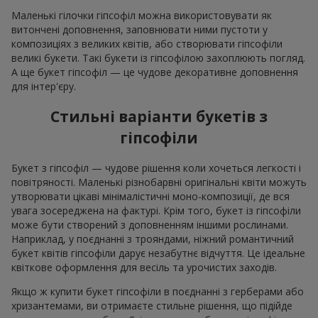
Маленькі гілочки гіпсофіл можна використовувати як
витончені доповнення, заповнювати ними пустоти у
композиціях з великих квітів, або створювати гіпсофіли
великі букети. Такі букети із гіпсофілою захоплюють погляд.
А ще букет гіпсофіл — це чудове декоративне доповнення
для інтер'єру.
Стильні варіанти букетів з
гіпсофіли
Букет з гіпсофіл — чудове рішення коли хочеться легкості і
повітряності. Маленькі різнобарвні оригінальні квіти можуть
утворювати цікаві мінімалістичні моно-композиції, де вся
увага зосереджена на фактурі. Крім того, букет із гіпсофіли
може бути створений з доповненням іншими рослинами.
Наприклад, у поєднанні з трояндами, ніжний романтичний
букет квітів гіпсофіли дарує незабутнє відчуття. Це ідеальне
квіткове оформлення для весіль та урочистих заходів.
Якщо ж купити букет гіпсофіли в поєднанні з герберами або
хризантемами, ви отримаєте стильне рішення, що підійде