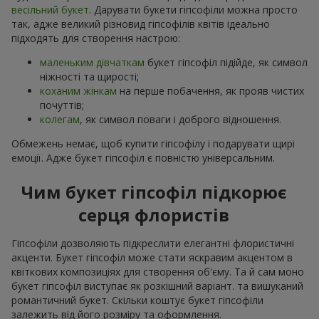
весільний букет
. Дарувати букети гіпсофіли можна просто
так, адже великий різновид гіпсофілів квітів ідеально
підходять для створення настрою:
маленьким дівчаткам
букет гіпсофіл підійде, як символ
ніжності та щирості;
коханим жінкам
на перше побачення, як прояв чистих
почуттів;
колегам
, як символ поваги і доброго відношення.
Обмежень немає, щоб купити гіпсофілу і подарувати щирі
емоції. Адже букет гіпсофіл є повністю універсальним.
Чим букет гіпсофіл підкорює
серця флористів
Гіпсофіли дозволяють підкреслити елегантні флористичні
акценти. Букет гіпсофіл може стати яскравим акцентом в
квіткових композиціях для створення об'єму. Та й сам моно
букет гіпсофіл виступає як розкішний варіант. та вишуканий
романтичний букет. Скільки коштує букет гіпсофіли
залежить від його розміру та оформлення.