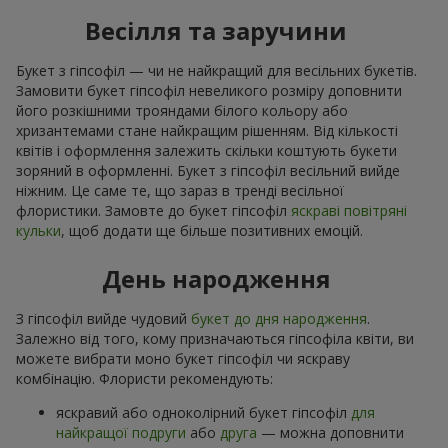
Весілля та заручини
Букет з гіпсофіл — чи не найкращий для весільних букетів.
Замовити букет гіпсофіл невеликого розміру доповнити
його розкішними трояндами білого кольору або
хризантемами стане найкращим рішенням. Від кількості
квітів і оформлення залежить скільки коштують букети
зоряний в оформленні. Букет з гіпсофіл весільний вийде
ніжним. Це саме те, що зараз в тренді весільної
флористики. Замовте до букет гіпсофіл
яскраві повітряні
кульки
, щоб додати ще більше позитивних емоцій.
День народження
З гіпсофіл вийде чудовий
букет до дня народження
.
Залежно від того, кому призначаються гіпсофіла квіти, ви
можете вибрати моно букет гіпсофіл чи яскраву
комбінацію. Флористи рекомендують:
яскравий або одноколірний букет гіпсофіл
для
найкращої подруги
або
друга
— можна доповнити