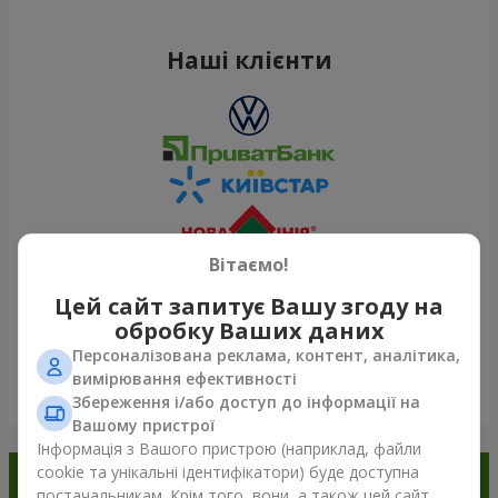
Наші клієнти
Вітаємо!
Цей сайт запитує Вашу згоду на
обробку Ваших даних
Персоналізована реклама, контент, аналітика,
вимірювання ефективності
Переглянути все
Збереження і/або доступ до інформації на
Вашому пристрої
Інформація з Вашого пристрою (наприклад, файли
cookie та унікальні ідентифікатори) буде доступна
Замовляйте в додатку
постачальникам. Крім того, вони, а також цей сайт