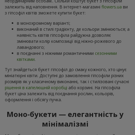
неординарним особам.. Скільки коштує букет з гіпсофіли
залежить від наповнення. В інтернет-магазині
flowers.ua
ви
з гіпсофіл квітів зможете купити букет:
в монохромному варіанті;
виконаний в стилі градієнту, де кольори змінюються; а
наявність квітів гіпсофіла райдужна дозволяє
змінювати колір композиції від ніжно-рожевого до
лавандового;
в поєднанні з ніжними романтичними
сезонними
квітками
.
Тут знайдеться букет гіпсофіл до смаку кожного, хто цінує
мініатюрні квіти. Доступні до замовлення гіпсофіли різних
розмірів як у класичному виконанні, так і стилізовані сучасні
рішення в капелюшній коробці
або корзині. На гіпсофіла
букет ціна залежить від поєднання рослин, кольорів,
оформлення і обсягу пучка.
Моно-букети — елегантність у
мінімалізмі