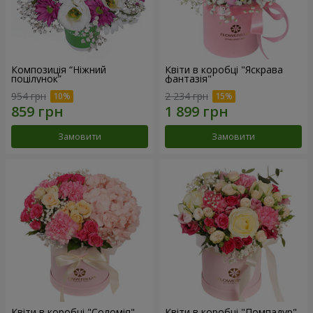
Композиція “Ніжний
Квіти в коробці "Яскрава
поцілунок”
фантазія"
954 грн
2 234 грн
Замовити
Замовити
Квіти в коробці "Соломія"
Квіти в коробці "Помпадур"