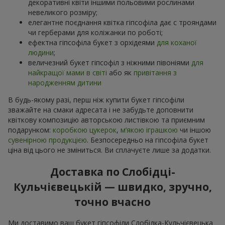
декоративні квіти іншими польовими рослинами
невеликого розміру;
елегантне поєднання квітка гіпсофіла дає с трояндами
чи герберами для коліжанки по роботі;
ефектна гіпсофіла букет з орхідеями
для коханої
людини
;
величезний букет гіпсофіл з ніжними півоніями
для
найкращої мами в світі
або як
привітання з
народженням дитини
В будь-якому разі, перш ніж купити букет гіпсофіли
зважайте на смаки адресата і не забудьте доповнити
квіткову композицію авторською листівкою та приємним
подарунком:
коробкою цукерок
,
м’якою іграшкою
чи іншою
сувенірною продукцією
. Безпосередньо на гіпсофіла букет
ціна від цього не зміниться. Ви сплачуєте лише за додатки.
Доставка по Слобідці-
Кульчієвецькій — швидко, зручно,
точно вчасно
Ми доставимо ваш букет гіпсофіли Слобідка-Кульчієвецька