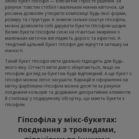
Моно букет гіпсофіл — елегантне і просте рішення. За
рахунок товстих стебел і маленьких ніжних квіточок, ця
рослина дозволяє утворити композиції будь-якої форми,
розміру та структури. А знаючи скільки коштує гіпсофіла,
можна дозволити собі дарувати букети гіпсофіли щодня.
Великі букети гіпсофіли схожі на гігантські хмаринки з
маленьких квіточок виглядають дорого та ефектно. А
тендітний щільний букет гіпсофіл дає відчуття затишку на
ніжності.
Такий букет гіпсофіл квіти ідеально підходять для будь-
якого віку. Сітчасті квіти довго зберігаються, якщо на
гіпсофіли догляд за букетом буде відповідний. А ще букет з
гіпсофіл можна легко засушити. Варіацій в оформленні на
квітку фарбована гіпсофіла можна досягти за рахунок
поєднання кольорів та додавання декоративних елементів
й стилізації у подарункову обгортку, що мають букети з
гіпсофіли.
Гіпсофіла у мікс-букетах:
поєднання з трояндами,