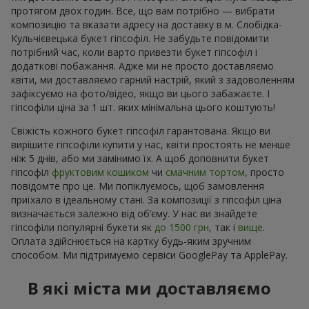
протягом двох годин. Все, що вам потрібно — вибрати
композицію та вказати адресу на доставку в м. Слобідка-
Кульчієвецька букет гіпсофіл. Не забудьте повідомити
потрібний час, коли варто привезти букет гіпсофіл і
додаткові побажання. Адже ми не просто доставляємо
квіти, ми доставляємо гарний настрій, який з задоволенням
зафіксуємо на фото/відео, якщо ви цього забажаєте. І
гіпсофіли ціна за 1 шт. яких мінімальна цього коштують!
Свіжість кожного букет гіпсофіл гарантована. Якщо ви
вирішите гіпсофіли купити у нас, квіти простоять не менше
ніж 5 днів, або ми замінимо їх. А щоб доповнити букет
гіпсофіл
фруктовим кошиком
чи
смачним тортом
, просто
повідомте про це. Ми попіклуємось, щоб замовлення
приїхало в ідеальному стані. За композиції з гіпсофіл ціна
визначається залежно від об’єму. У нас ви знайдете
гіпсофіли популярні букети як
до 1500 грн
, так і
вище
.
Оплата здійснюється на картку будь-яким зручним
способом. Ми підтримуємо сервіси GooglePay та ApplePay.
В які міста ми доставляємо