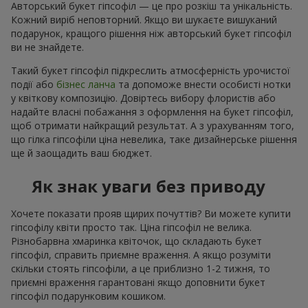
Авторський букет гіпсофіл — це про розкіш та унікальність.
Кожний виріб неповторний. Якщо ви шукаєте вишуканий
подарунок, кращого рішення ніж авторський букет гіпсофіл
ви не знайдете.
Такий букет гіпсофіл підкреслить атмосферність урочистої
події або
бізнес ланча
та допоможе внести особисті нотки
у квіткову композицію. Довіртесь вибору флористів або
надайте власні побажання з оформлення на букет гіпсофіл,
щоб отримати найкращий результат. А з урахуванням того,
що гілка гіпсофіли ціна невелика, таке дизайнерське рішення
ще й заощадить ваш бюджет.
Як знак уваги без приводу
Хочете показати прояв щирих почуттів? Ви можете купити
гіпсофілу квіти просто так. Ціна гіпсофіл не велика.
Різнобарвна хмаринка квіточок, що складають букет
гіпсофіл, справить приємне враження. А якщо розуміти
скільки стоять гіпсофіли, а це приблизно 1-2 тижня, то
приємні враження гарантовані якщо доповнити букет
гіпсофіл подарунковим кошиком.