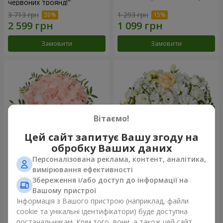
червоних троянд!"
3 713 грн
1 293 грн
Замовити
Замовити
Вітаємо!
Цей сайт запитує Вашу згоду на
обробку Ваших даних
Персоналізована реклама, контент, аналітика,
Квіти в коробці "Рожевий
Квіти у коробці "Білий шовк"
вимірювання ефективності
опал"
Збереження і/або доступ до інформації на
1 370 грн
1 716 грн
Вашому пристрої
Інформація з Вашого пристрою (наприклад, файли
cookie та унікальні ідентифікатори) буде доступна
Замовити
Замовити
постачальникам. Крім того, вони, а також цей сайт