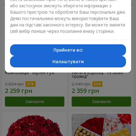
або застосунок зможуть зберігати інформацію з
Вашого пристрою та обробляти Ваші персональні дані.
Деякі постачальники можуть використовувати Ваші
дані на підставі законного інтересу. Ви можете змінити
свій вибір пізніше через посилання внизу сторінки.
Прийняти всі
Налаштувати
Композиція "Мулен Руж"
Квіти в коробці "19 білих
троянд"
2 824 грн
2 949 грн
Замовити
Замовити