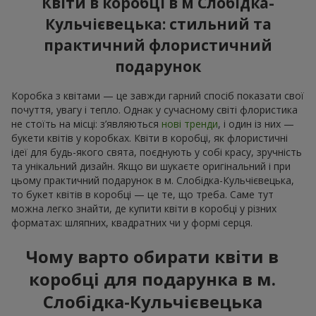
Квіти в коробці в м Слобідка-
Кульчієвецька: стильний та
практичний флористичний
подарунок
Коробка з квітами — це завжди гарний спосіб показати свої
почуття, увагу і тепло. Однак у сучасному світі флористика
не стоїть на місці: з’являються
нові тренди
, і один із них —
букети квітів у коробках. Квіти в коробці, як флористичні
ідеї для будь-якого свята, поєднують у собі красу, зручність
та унікальний дизайн. Якщо ви шукаєте оригінальний і при
цьому практичний подарунок в м. Слобідка-Кульчієвецька,
то букет квітів в коробці — це те, що треба. Саме тут
можна легко знайти, де купити квіти в коробці у різних
форматах: шляпних, квадратних чи у формі серця.
Чому варто обирати квіти в
коробці для подарунка в м.
Слобідка-Кульчієвецька