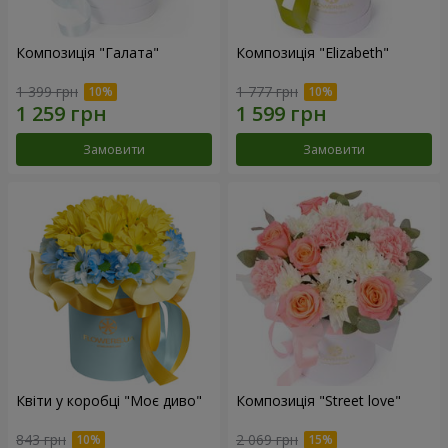
Композиція "Галата"
Композиція "Elizabeth"
1 399 грн
1 777 грн
Замовити
Замовити
Квіти у коробці "Моє диво"
Композиція "Street love"
843 грн
2 069 грн