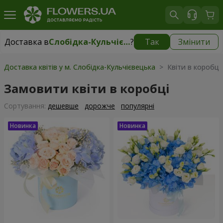
Доставка в
Слобідка-Кульчієвецька
?
Так
Змінити
Доставка в
Слобідка-Кульчієвецька
|
безкоштовно
Доставка квітів у м. Слобідка-Кульчієвецька
> Квіти в коробці
Замовити квіти в коробці
Сортування:
дешевше
дорожче
популярні