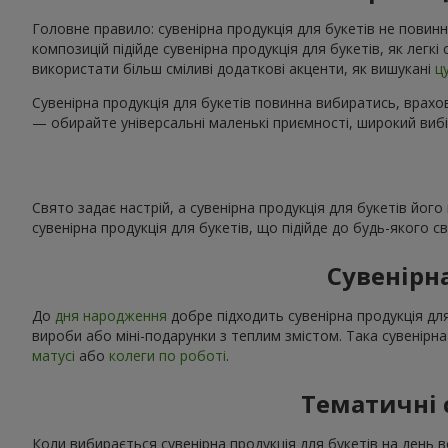
Головне правило: сувенірна продукція для букетів не повинн
композицій підійде сувенірна продукція для букетів, як легк
використати більш сміливі додаткові акценти, як вишукані
ц
Сувенірна продукція для букетів повинна вибиратись, врахов
— обирайте універсальні маленькі приємності, широкий вибі
Свято задає настрій, а сувенірна продукція для букетів йог
сувенірна продукція для букетів, що підійде до будь-якого 
Сувенірн
До
дня народження
добре підходить сувенірна продукція для
вироби або міні-подарунки з теплим змістом. Така сувенірна
матусі
або
колеги по роботі
.
Тематичні 
Коли вибирається сувенірна продукція для букетів на день в