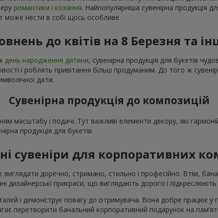
феру
романтики і кохання
. Найпопулярніша сувенірна продукція дл
нт може нести в собі щось особливе.
овнень до квітів на 8 Березня та ін
як
день народження дитини
, сувенірна продукція для букетів чу
ості і роблять привітання більш продуманим. До того ж сувенір
имволічної дати.
Сувенірна продукція до композицій
ням масштабу і подачі. Тут важливі елементи декору, які гармо
енірна продукція для букетів.
ні сувеніри для корпоративних к
 виглядати доречно, стримано, стильно і професійно. Втім, бана
і дизайнерські прикраси, що виглядають дорого і підкреслюють 
талей і демонструє повагу до отримувача. Вона добре працює у при
магає перетворити банальний корпоративний подарунок на пам’ятн