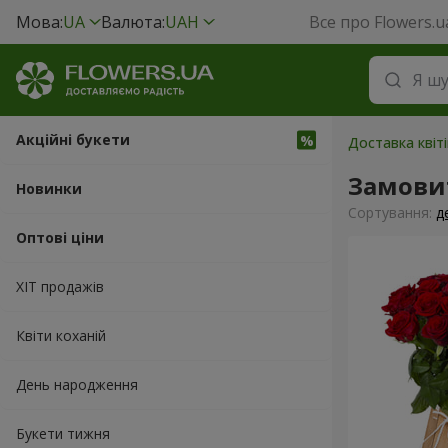
Мова:
UA
Валюта:
UAH
Все про Flowers.u
Акційні букети
Доставка квіт
Замови
Новинки
Сортування:
д
Оптові ціни
ХІТ продажів
Квіти коханій
День народження
Букети тижня