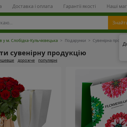
a
Доставка і оплата
Гарантії якості
Наші ма
Знайт
ів у м. Слобідка-Кульчієвецька
> Подарунки > Сувенірна продук
Д
ти сувенірну продукцію
ешевше
дорожче
популярні