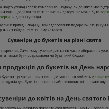
а надто ускладнювати композицію. Подарунок до квітів має підтр
і символічні додатки та легкі елементи декору. Це може бути
торт
укерки
чи дорогі сувеніри.
уючи й привід, і людину, якій адресований подарунок. Якщо сумні
р яких знайдеться у нашому каталозі.
Сувеніри до букетів на різні свята
о підкреслює. Саме тому сувеніри для квітів часто обирають з ур
свята і може бути розрахована на будь-який бюджет.
а продукція до букетів на День на
 букетів що містить оригінальні деталі та, які роблять
флористи
 продукція для букетів з яскравих або сезонних квітів стане вл
сувеніри до квітів на День святого
сіх закоханих, важливо показати свої почуття. Емоційні доповне