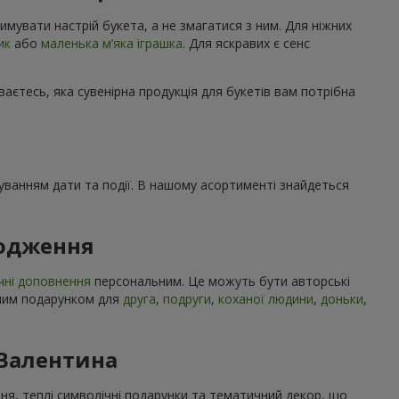
имувати настрій букета, а не змагатися з ним. Для ніжних
ик
або
маленька м’яка іграшка
. Для яскравих є сенс
ваєтесь, яка сувенірна продукція для букетів вам потрібна
ахуванням дати та події. В нашому асортименті знайдеться
родження
чні доповнення
персональним. Це можуть бути авторські
учним подарунком для
друга
,
подруги
,
коханої людини
,
доньки
,
 Валентина
ння, теплі символічні подарунки та тематичний декор, що