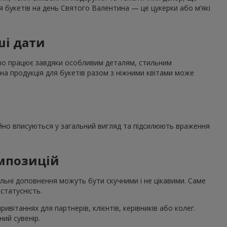
я букетів на день Святого Валентина — це цукерки або м’які
ші дати
дово працює завдяки особливим деталям, стильним
на продукція для букетів разом з ніжними квітами може
нійно вписуються у загальний вигляд та підсилюють враження
омпозицій
льні доповнення можуть бути скучними і не цікавими. Саме
статусність.
вітаннях для партнерів, клієнтів, керівників або колег.
ий сувенір.