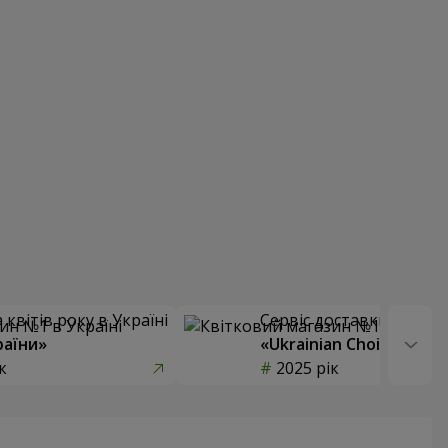
квітів року в Україні
Сервіс доставки квітів
раїни»
«Ukrainian Choice»
к
2025 рік