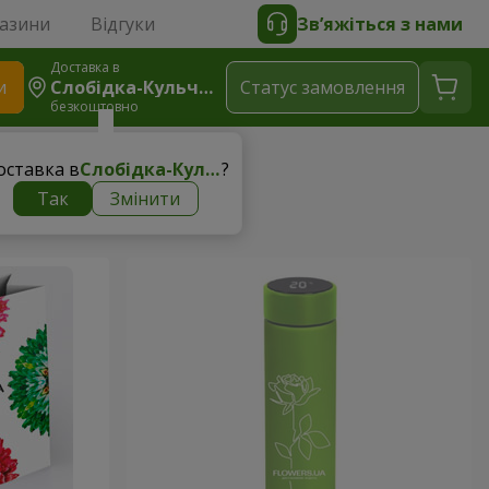
газини
Відгуки
Зв’яжіться з нами
Доставка в
и
Слобідка-Кульчієвецька
Статус замовлення
безкоштовно
ція
оставка в
Слобідка-Кульчієвецька
?
Так
Змінити