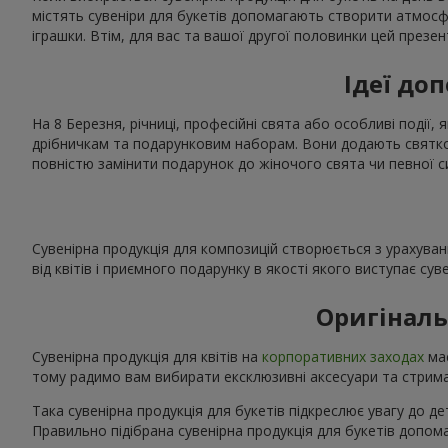
містять сувеніри для букетів допомагають створити атмос
іграшки. Втім, для вас та вашої другої половинки цей презе
Ідеї доп
На 8 Березня, річниці, професійні свята або особливі події, 
дрібничкам та подарунковим наборам. Вони додають святков
повністю замінити подарунок до жіночого свята чи певної с
Сувенірна продукція для композицій створюється з урахуван
від квітів і приємного подарунку в якості якого виступає сув
Оригіналь
Сувенірна продукція для квітів на
корпоративних заходах
має
тому радимо вам вибирати ексклюзивні аксесуари та стриман
Така сувенірна продукція для букетів підкреслює увагу до де
Правильно підібрана сувенірна продукція для букетів допо