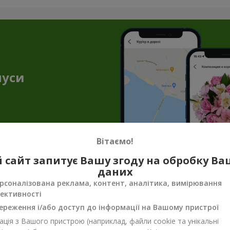
нуси
Вітаємо!
 сайт запитує Вашу згоду на обробку В
даних
енірна продукція до квіткових подару
рсоналізована реклама, контент, аналітика, вимірювання
ективності
ало, щоб передати весь настрій, турботу чи ніжність. Саме тут н
унок завершеним. Сувенірна продукція для букетів — не просто п
ереження і/або доступ до інформації на Вашому пристрої
ція з Вашого пристрою (наприклад, файли cookie та унікальні
 додати тепла, несподіванки або просто щирих емоцій. Сувенірн