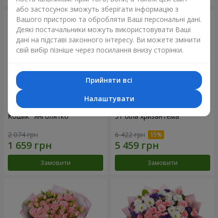
або застосунок зможуть зберігати інформацію з
Вашого пристрою та обробляти Ваші персональні дані.
Деякі постачальники можуть використовувати Ваші
дані на підставі законного інтересу. Ви можете змінити
свій вибір пізніше через посилання внизу сторінки.
Прийняти всі
Налаштувати
Кошик "Янголятко"
51 біла хризантема
2 074 грн
6 422 грн
Замовити
Замовити