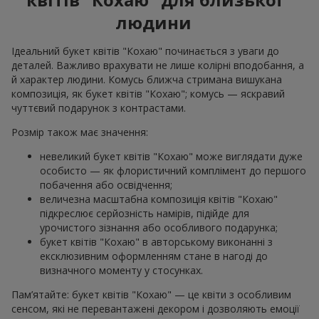
людини
Ідеальний букет квітів "Кохаю" починається з уваги до
деталей. Важливо врахувати не лише колірні вподобання, а
й характер людини. Комусь ближча стримана вишукана
композиція, як букет квітів "Кохаю"; комусь — яскравий
чуттєвий подарунок з контрастами.
Розмір також має значення:
невеликий букет квітів "Кохаю" може виглядати дуже
особисто — як флористичний комплімент до першого
побачення або освідчення;
величезна масштабна композиція квітів "Кохаю"
підкреслює серйозність намірів, підійде для
урочистого зізнання або особливого подарунка;
букет квітів "Кохаю" в авторському виконанні з
ексклюзивним оформленням стане в нагоді до
визначного моменту у стосунках.
Пам’ятайте: букет квітів "Кохаю" — це квіти з особливим
сенсом, які не перевантажені декором і дозволяють емоції