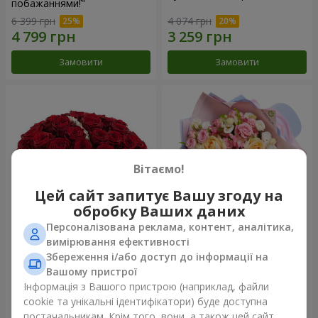
побажаннями!"
6 399 грн
4 074 грн
Замовити
Замовити
Вітаємо!
Цей сайт запитує Вашу згоду на
обробку Ваших даних
Персоналізована реклама, контент, аналітика,
Кошик "51 червона
Букет "Казка мого життя"
вимірювання ефективності
троянда"
Збереження і/або доступ до інформації на
6 570 грн
2 666 грн
Вашому пристрої
Інформація з Вашого пристрою (наприклад, файли
cookie та унікальні ідентифікатори) буде доступна
Замовити
Замовити
постачальникам. Крім того, вони, а також цей сайт