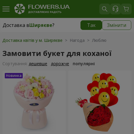
Доставка в
Ширяєве
?
Так
Змінити
Доставка в
Ширяєве
|
1625 грн
Доставка квітів у м. Ширяєве
> Нагода > Люблю
Замовити букет для коханої
Сортування:
дешевше
дорожче
популярні