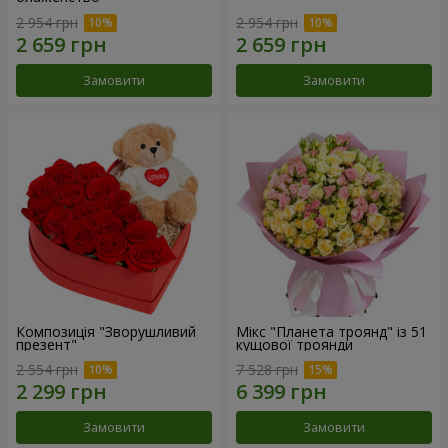
2 954 грн
2 954 грн
Замовити
Замовити
Композиція "Зворушливий
Мікс "Планета троянд" із 51
презент"
кущової троянди
2 554 грн
7 528 грн
Замовити
Замовити