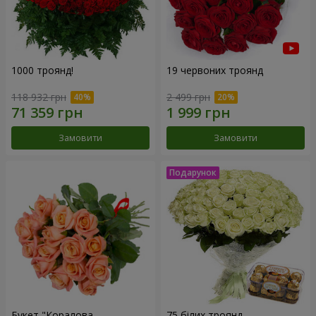
1000 троянд!
19 червоних троянд
118 932 грн
2 499 грн
Замовити
Замовити
Букет "Коралова
75 білих троянд