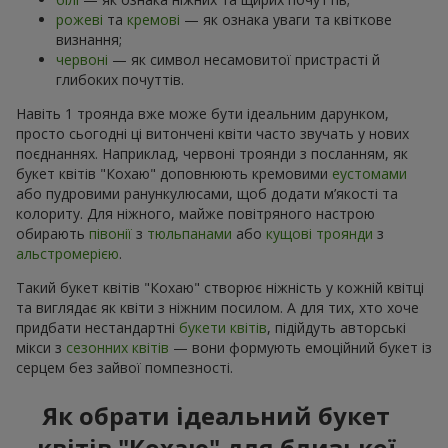
рожеві
та
кремові
— як ознака уваги та квіткове
визнання;
червоні
— як символ несамовитої пристрасті й
глибоких почуттів.
Навіть 1 троянда вже може бути ідеальним дарунком,
просто сьогодні ці витончені квіти часто звучать у нових
поєднаннях. Наприклад, червоні троянди з посланням, як
букет квітів "Кохаю" доповнюють кремовими
еустомами
або пудровими ранункулюсами, щоб додати м’якості та
колориту. Для ніжного, майже повітряного настрою
обирають
півонії
з
тюльпанами
або
кущові троянди
з
альстромерією
.
Такий букет квітів "Кохаю" створює ніжність у кожній квітці
та виглядає як квіти з ніжним посилом. А для тих, хто хоче
придбати нестандартні
букети квітів
, підійдуть авторські
мікси з
сезонних квітів
— вони формують емоційний букет із
серцем без зайвої помпезності.
Як обрати ідеальний букет
квітів "Кохаю" для близької