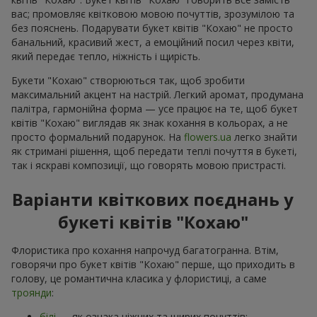
вас; промовляє квітковою мовою почуттів, зрозумілою та
без пояснень. Подарувати букет квітів "Кохаю" не просто
банальний, красивий жест, а емоційний посил через квіти,
який передає тепло, ніжність і щирість.
Букети "Кохаю" створюються так, щоб зробити
максимальний акцент на настрій. Легкий аромат, продумана
палітра, гармонійна форма — усе працює на те, щоб букет
квітів "Кохаю" виглядав як знак кохання в кольорах, а не
просто формальний подарунок. На
flowers.ua
легко знайти
як стримані рішення, щоб передати теплі почуття в букеті,
так і яскраві композиції, що говорять мовою пристрасті.
Варіанти квіткових поєднань у
букеті квітів "Кохаю"
Флористика про кохання напрочуд багатогранна. Втім,
говорячи про букет квітів "Кохаю" перше, що приходить в
голову, це романтична класика у флористиці, а саме
троянди
:
білі
— як ознака ніжних та щирих почуттів;