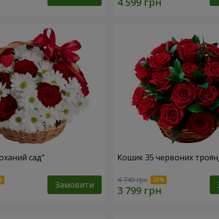
оханий сад"
Кошик 35 червоних троян
4 749 грн
Замовити