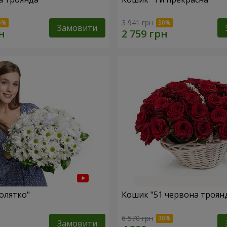
3 941 грн
Замовити
олятко"
Кошик "51 червона троян
6 570 грн
Замовити