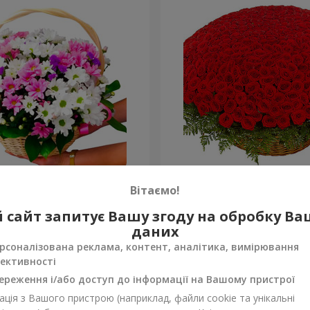
антем "Яскрава галявина"
501 червона троянда
Вітаємо!
64 907 грн
 сайт запитує Вашу згоду на обробку В
Замовити
даних
рсоналізована реклама, контент, аналітика, вимірювання
ективності
ереження і/або доступ до інформації на Вашому пристрої
ція з Вашого пристрою (наприклад, файли cookie та унікальні