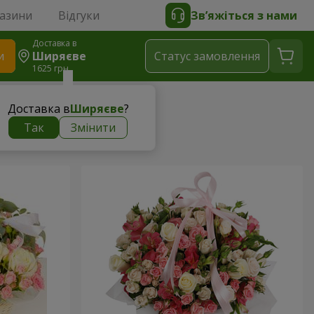
газини
Відгуки
Зв’яжіться з нами
Доставка в
и
Ширяєве
Статус замовлення
1625 грн
Доставка в
Ширяєве
?
Так
Змінити