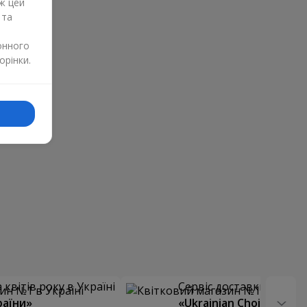
ж цей
 та
онного
орінки.
квітів року в Україні
Сервіс доставки квітів
раїни»
«Ukrainian Choice»