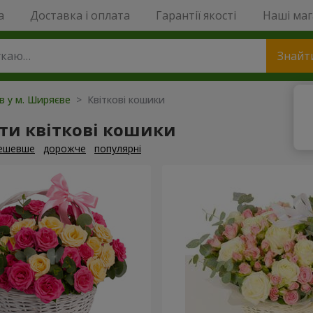
a
Доставка і оплата
Гарантії якості
Наші ма
Знайт
ів у м. Ширяєве
> Квіткові кошики
ти квіткові кошики
ешевше
дорожче
популярні