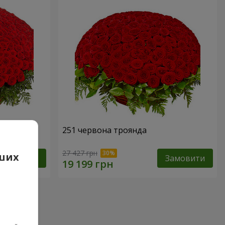
251 червона троянда
27 427 грн
аших
Замовити
Замовити