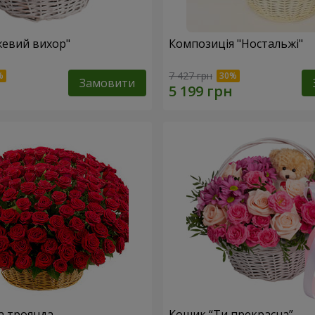
евий вихор"
Композиція "Ностальжі"
7 427 грн
Замовити
а троянда
Кошик “Ти прекрасна”