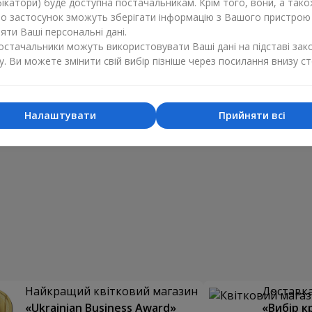
ікатори) буде доступна постачальникам. Крім того, вони, а тако
бо застосунок зможуть зберігати інформацію з Вашого пристрою
ти Ваші персональні дані.
постачальники можуть використовувати Ваші дані на підставі зак
у. Ви можете змінити свій вибір пізніше через посилання внизу ст
Налаштувати
Прийняти всі
Найкращий квітковий магазин
Доставка 
«Ukrainian Business Award»
«Вибір к