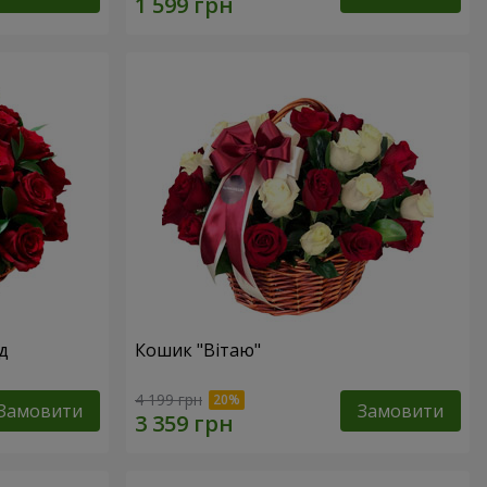
д
Кошик "Вітаю"
4 199 грн
Замовити
Замовити