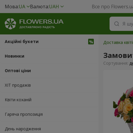
Мова:
UA
Валюта:
UAH
Все про Flowers.u
Акційні букети
Доставка квіт
Замови
Новинки
Сортування:
д
Оптові ціни
ХІТ продажів
Квіти коханій
Гаряча пропозиція
День народження