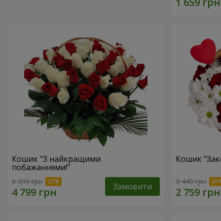
Кошик "З найкращими
Кошик "Зак
побажаннями!"
6 399 грн
3 449 грн
Замовити