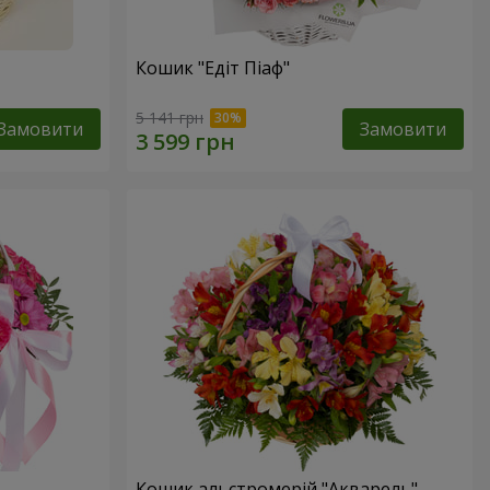
Кошик "Едіт Піаф"
5 141 грн
Замовити
Замовити
Кошик альстромерій "Акварель"