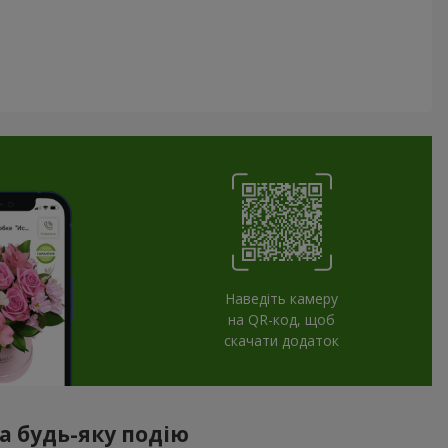
Наведіть камеру
на QR-код, щоб
скачати додаток
а будь-яку подію