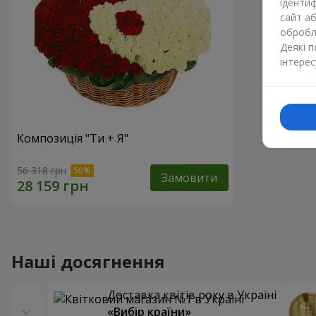
ідентиф
сайт а
обробля
Деякі 
інтерес
Композиція "Ти + Я"
56 318 грн
Замовити
Наші досягнення
Доставка квітів року в Україні
«Вибір країни»