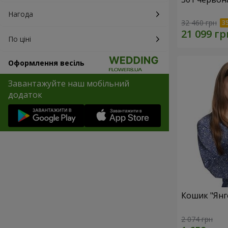
Нагода
32 460 грн
По ціні
Оформлення весіль
Завантажуйте наш мобільний
додаток
Кошик "Янг
2 074 грн