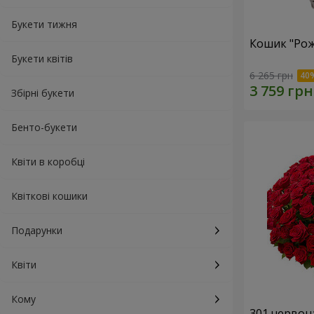
Букети тижня
Кошик "Рож
Букети квітів
6 265 грн
Збірні букети
Бенто-букети
Квіти в коробці
Квіткові кошики
Подарунки
Квіти
Кому
301 червон