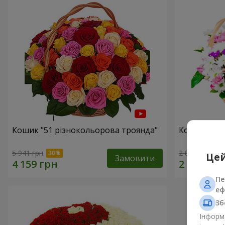
Кошик "51 різнокольорова троянда"
Кошик хриз
5 941 грн
2 822 грн
Цей
Замовити
Пе
еф
Зб
Інформа