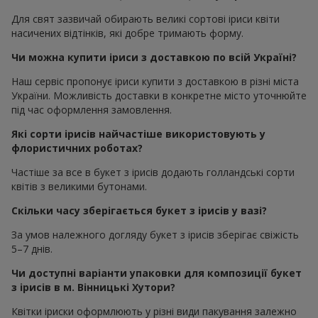
Для свят зазвичай обирають великі сортові іриси квіти
насичених відтінків, які добре тримають форму.
Чи можна купити іриси з доставкою по всій Україні?
Наш сервіс пропонує іриси купити з доставкою в різні міста
України. Можливість доставки в конкретне місто уточнюйте
під час оформлення замовлення.
Які сорти ірисів найчастіше використовують у
флористичних роботах?
Частіше за все в букет з ірисів додають голландські сорти
квітів з великими бутонами.
Скільки часу зберігається букет з ірисів у вазі?
За умов належного догляду букет з ірисів зберігає свіжість
5–7 днів.
Чи доступні варіанти упаковки для композиції букет
з ірисів в м. Вінницькі Хутори?
Квітки іриски оформлюють у різні види пакування залежно