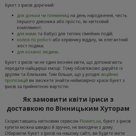
Букет з ірисів доречний:
для доньки чи племінниці
на день народження, честь
першого дзвоника або просто, як квітковий
комплімент;
для мами
та бабусі для теплих сімейних подій;
колезі по роботі
або керівнику відділу, як елегантний
жест подяки;
для коханої людини
.
Букет з ірисів чи не єдині весняні квіти, що допомагають
передати найщиріші емоції. Тому обов’язково даруйте їх
друзям та близьким. Тим більше, що у розділі
акційних
пропозицій
ви зможете знайти неймовірної краси букет з
ірисів за прийнятною вартістю.
Як замовити квіти іриси з
доставкою по Вінницьким Хуторам
Скориставшись квітковим сервісом
Flowers.ua
, букет з ірисів
купити можна швидко й зручно, не виходячи з дому.
Обираючи букет з ірисів на нашому сайті, ви будете мати