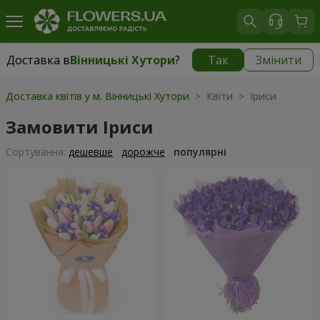
Доставка в
Вінницькі Хутори
?
Так
Змінити
Доставка в
Вінницькі Хутори
|
безкоштовно
Доставка квітів у м. Вінницькі Хутори
> Квіти > Іриси
Замовити Іриси
Сортування:
дешевше
дорожче
популярні