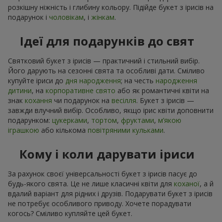
розкішну ніжність і глибину кольору. Підійде букет з ірисів на
подарунок і
чоловікам
, і
жінкам
.
Ідеї для подарунків до свят
Святковий букет з ірисів — практичний і стильний вибір.
Його дарують на сезонні свята та особливі дати. Сміливо
купуйте іриси до
дня народження
; на честь
народження
дитини
, на
корпоративне свято
або як романтичні квіти на
знак
кохання
чи подарунок на
весілля
. Букет з ірисів —
завжди влучний вибір. Особливо, якщо ірис квіти доповнити
подарунком:
цукерками
,
тортом
,
фруктами
,
м’якою
іграшкою
або кількома
повітряними кульками
.
Кому і коли дарувати іриси
За рахунок своєї універсальності букет з ірисів пасує до
будь-якого свята. Це не лише класичні квіти для
коханої
, а й
вдалий варіант для рідних і друзів. Подарувати букет з ірисів
не потребує особливого приводу. Хочете порадувати
когось? Сміливо купляйте цей букет.