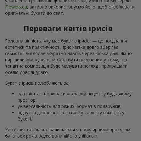
улюбленою рослиною флористів. І ми, у квітковому сервісі
Flowers.ua
, активно використовуємо його, щоб створювати
оригінальні букети до свят.
Переваги квітів ірисів
Головна цінність, яку має букет з ірисів, — це поєднання
естетики та практичності. Ірис квітка довго зберігає
свіжість і виглядає акуратно навіть через кілька днів. Якщо
вирішили ірис купити, можна бути впевненим у тому, що
тендітна композиція буде милувати погляд і прикрашати
оселю доволі довго.
Букет з ірисів полюбляють за:
здатність створювати яскравий акцент у будь-якому
просторі;
універсальність для різних форматів подарунків;
відчуття домашнього затишку та легку ніжність у
букеті.
Квіти ірис стабільно залишаються популярними протягом
багатьох років. Адже вони дійсно унікальні.