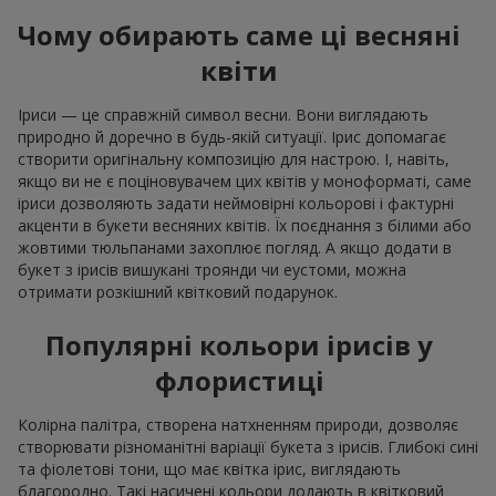
Чому обирають саме ці весняні
квіти
Іриси — це справжній символ весни. Вони виглядають
природно й доречно в будь-якій ситуації. Ірис допомагає
створити оригінальну композицію для настрою. І, навіть,
якщо ви не є поціновувачем цих квітів у моноформаті, саме
іриси дозволяють задати неймовірні кольорові і фактурні
акценти в букети весняних квітів. Їх поєднання з білими або
жовтими тюльпанами захоплює погляд. А якщо додати в
букет з ірисів вишукані троянди чи еустоми, можна
отримати розкішний квітковий подарунок.
Популярні кольори ірисів у
флористиці
Колірна палітра, створена натхненням природи, дозволяє
створювати різноманітні варіації букета з ірисів. Глибокі сині
та фіолетові тони, що має квітка ірис, виглядають
благородно. Такі насичені кольори додають в квітковий