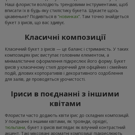
Наші флористи володіють трендовими інструментами, щоб
вписати їх в будь-яку стилістику букета. Шукаєте щось
цікавеньке? Подивіться в
“новинках”
. Там точно знайдеться
букет з ірисів, що вас здивує.
Класичні композиції
Класичний букет з ірисів — це баланс і стриманість. У таких
композиціях ірис виступає головним елементом, а
мінімалістичне оформлення підкреслює його форму. Букет
ірисів у класичному стилі доречний для офіційних і сімейних
подій, ділових корпоративів і декоративного оздоблення
для залів, де проводяться урочистості.
Іриси в поєднанні з іншими
квітами
Флористи часто додають квіти ірис до складних композицій.
У поєднанні з іншими квітами, як троянди, орхідеї,
тюльпани
, букет з ірисів виглядає як влучний контрастний
акцент. Такі міксовані ароматні композиції підкреслюють