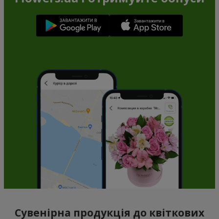
Сувенірна продукція до квіткових