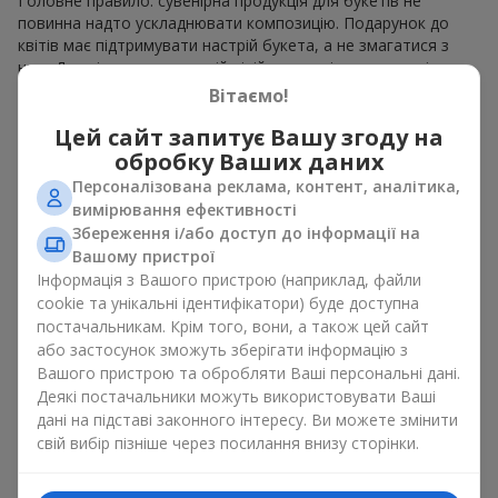
Головне правило: сувенірна продукція для букетів не
повинна надто ускладнювати композицію. Подарунок до
квітів має підтримувати настрій букета, а не змагатися з
ним. Для ніжних композицій підійде сувенірна продукція для
букетів, як легкі символічні додатки та легкі елементи
Вітаємо!
декору. Це може бути
тортик
або
маленька м’яка іграшка
.
Цей сайт запитує Вашу згоду на
Для яскравих є сенс використати більш сміливі додаткові
акценти, як вишукані
цукерки
чи дорогі сувеніри.
обробку Ваших даних
Персоналізована реклама, контент, аналітика,
Сувенірна продукція для букетів повинна вибиратись,
вимірювання ефективності
враховуючи й привід, і людину, якій адресований подарунок.
Збереження і/або доступ до інформації на
Якщо сумніваєтесь, яка сувенірна продукція для букетів вам
Вашому пристрої
потрібна — обирайте універсальні маленькі приємності,
Інформація з Вашого пристрою (наприклад, файли
широкий вибір яких знайдеться у нашому каталозі.
cookie та унікальні ідентифікатори) буде доступна
Сувеніри до букетів на різні свята
постачальникам. Крім того, вони, а також цей сайт
або застосунок зможуть зберігати інформацію з
Вашого пристрою та обробляти Ваші персональні дані.
Свято задає настрій, а сувенірна продукція для букетів його
Деякі постачальники можуть використовувати Ваші
підкреслює. Саме тому сувеніри для квітів часто обирають з
дані на підставі законного інтересу. Ви можете змінити
урахуванням дати та події. В нашому асортименті
свій вибір пізніше через посилання внизу сторінки.
знайдеться сувенірна продукція для букетів, що підійде до
будь-якого свята і може бути розрахована на будь-який
бюджет.