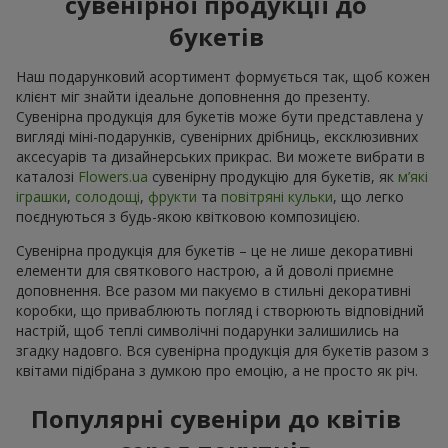
сувенірної продукції до
букетів
Наш подарунковий асортимент формується так, щоб кожен
клієнт міг знайти ідеальне доповнення до презенту.
Сувенірна продукція для букетів може бути представлена у
вигляді міні-подарунків, сувенірних дрібниць, ексклюзивних
аксесуарів та дизайнерських прикрас. Ви можете вибрати в
каталозі
Flowers.ua
cувенірну продукцію для букетів, як
м’які
іграшки
,
солодощі
,
фрукти
та
повітряні кульки
, що легко
поєднуються з будь-якою квітковою композицією.
Сувенірна продукція для букетів – це не лише декоративні
елементи для святкового настрою, а й доволі приємне
доповнення. Все разом ми пакуємо в стильні декоративні
коробки, що приваблюють погляд і створюють відповідний
настрій, щоб теплі символічні подарунки залишились на
згадку надовго. Вся сувенірна продукція для букетів разом з
квітами підібрана з думкою про емоцію, а не просто як річ.
Популярні сувеніри до квітів