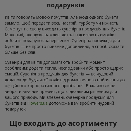
подарунків
Квіти говорять мовою почуттів. Але іноді одного букета
замало, щоб передати весь настрій, турботу чи ніжність.
Саме тут на сцену виходить сувенірна продукція для букетів.
Маленькі, але дуже важливі деталі підсилюють емоцію і
роблять подарунок завершеним. Сувенірна продукція для
букетів — не просто приємне доповнення, а спосіб сказати
більше без слів.
Сувеніри для квітів допомагають зробити момент
особливим: додати тепла, несподіванки або просто щирих
емоцій. Сувенірна продукція для букетів — це чудовий
доданок до будь-якої події: від романтичного побачення до
офіційного корпоративного привітання. Важливо лише
вибрати влучний презент, що є ідеальним рішенням для
вашого приводу. Ми впевнені, сувенірна продукція для
букетів від
Flowers.ua
допоможе вам зробити чудовий
подарунок.
Що входить до асортименту