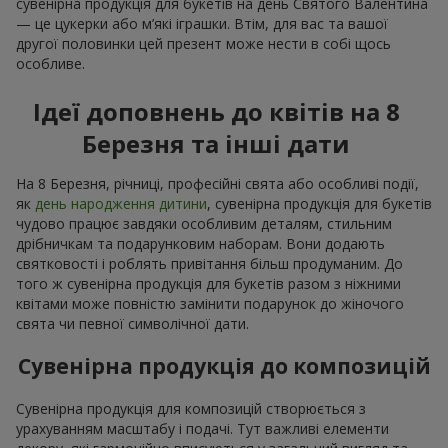
сувенірна продукція для букетів на день Святого Валентина
— це цукерки або м’які іграшки. Втім, для вас та вашої
другої половинки цей презент може нести в собі щось
особливе.
Ідеї доповнень до квітів на 8
Березня та інші дати
На 8 Березня, річниці, професійні свята або особливі події,
як
день народження дитини
, сувенірна продукція для букетів
чудово працює завдяки особливим деталям, стильним
дрібничкам та подарунковим наборам. Вони додають
святковості і роблять привітання більш продуманим. До
того ж сувенірна продукція для букетів разом з ніжними
квітами може повністю замінити подарунок до жіночого
свята чи певної символічної дати.
Сувенірна продукція до композицій
Сувенірна продукція для композицій створюється з
урахуванням масштабу і подачі. Тут важливі елементи