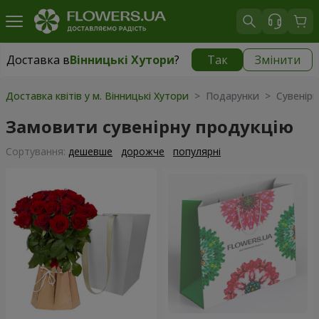
Доставка в
Вінницькі Хутори
?
Так
Змінити
Доставка в
Вінницькі Хутори
|
безкоштовно
Доставка квітів у м. Вінницькі Хутори
> Подарунки > Сувенірн
Замовити сувенірну продукцію
Сортування:
дешевше
дорожче
популярні