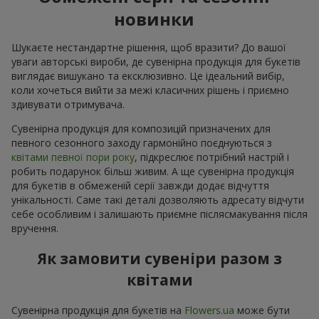
новинки
Шукаєте нестандартне рішення, щоб вразити? До вашої
уваги авторські вироби, де сувенірна продукція для букетів
виглядає вишукано та ексклюзивно. Це ідеальний вибір,
коли хочеться вийти за межі класичних рішень і приємно
здивувати отримувача.
Сувенірна продукція для композицій призначених для
певного сезонного заходу гармонійно поєднуються з
квітами певної пори року
, підкреслює потрібний настрій і
робить подарунок більш живим. А ще сувенірна продукція
для букетів в обмеженій серії завжди додає відчуття
унікальності. Саме такі деталі дозволяють адресату відчути
себе особливим і залишають приємне післясмакування після
вручення.
Як замовити сувеніри разом з
квітами
Сувенірна продукція для букетів на
Flowers.ua
може бути