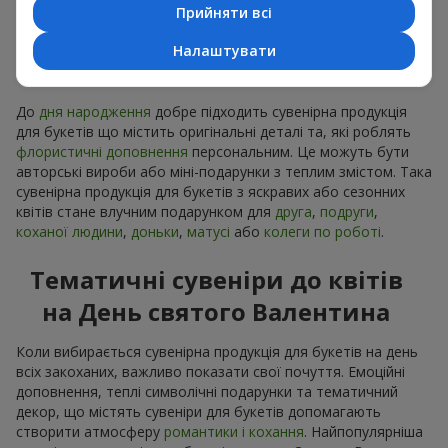
Прийняти всі
Сувенірна продукція до
Налаштувати
букетів на День народження
До
дня народження
добре підходить сувенірна продукція
для букетів що містить оригінальні деталі та, які роблять
флористичні доповнення
персональним. Це можуть бути
авторські вироби або міні-подарунки з теплим змістом. Така
сувенірна продукція для букетів з яскравих або сезонних
квітів стане влучним подарунком для
друга
,
подруги
,
коханої людини
,
доньки
,
матусі
або
колеги по роботі
.
Тематичні сувеніри до квітів
на День святого Валентина
Коли вибирається сувенірна продукція для букетів на день
всіх закоханих, важливо показати свої почуття. Емоційні
доповнення, теплі символічні подарунки та тематичний
декор, що містять сувеніри для букетів допомагають
створити атмосферу
романтики і кохання
. Найпопулярніша