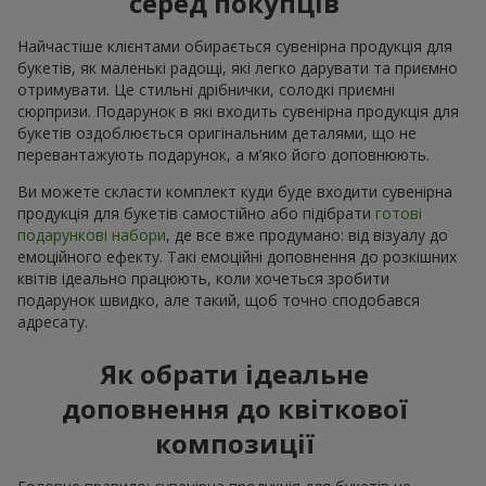
серед покупців
Найчастіше клієнтами обирається сувенірна продукція для
букетів, як маленькі радощі, які легко дарувати та приємно
отримувати. Це стильні дрібнички, солодкі приємні
сюрпризи. Подарунок в які входить сувенірна продукція для
букетів оздоблюється оригінальним деталями, що не
перевантажують подарунок, а м’яко його доповнюють.
Ви можете скласти комплект куди буде входити сувенірна
продукція для букетів самостійно або підібрати
готові
подарункові набори
, де все вже продумано: від візуалу до
емоційного ефекту. Такі емоційні доповнення до розкішних
квітів ідеально працюють, коли хочеться зробити
подарунок швидко, але такий, щоб точно сподобався
адресату.
Як обрати ідеальне
доповнення до квіткової
композиції