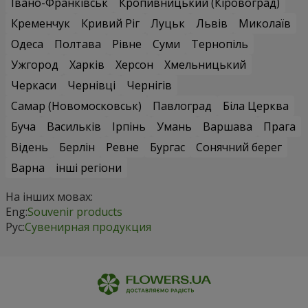
Івано-Франківськ
Кропивницький (Кіровоград)
Кременчук
Кривий Ріг
Луцьк
Львів
Миколаїв
Одеса
Полтава
Рівне
Суми
Тернопіль
Ужгород
Харків
Херсон
Хмельницький
Черкаси
Чернівці
Чернігів
Самар (Новомосковськ)
Павлоград
Біла Церква
Буча
Васильків
Ірпінь
Умань
Варшава
Прага
Відень
Берлін
Ревне
Бургас
Сонячний берег
Варна
інші регіони
На інших мовах:
Eng:
Souvenir products
Рус:
Сувенирная продукция