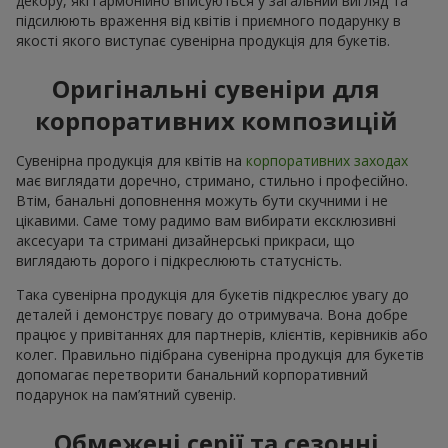
декору, які гармонійно вписуються у загальний вигляд та
підсилюють враження від квітів і приємного подарунку в
якості якого виступає сувенірна продукція для букетів.
Оригінальні сувеніри для
корпоративних композицій
Сувенірна продукція для квітів на
корпоративних заходах
має виглядати доречно, стримано, стильно і професійно.
Втім, банальні доповнення можуть бути скучними і не
цікавими. Саме тому радимо вам вибирати ексклюзивні
аксесуари та стримані дизайнерські прикраси, що
виглядають дорого і підкреслюють статусність.
Така сувенірна продукція для букетів підкреслює увагу до
деталей і демонструє повагу до отримувача. Вона добре
працює у привітаннях для партнерів, клієнтів, керівників або
колег. Правильно підібрана сувенірна продукція для букетів
допомагає перетворити банальний корпоративний
подарунок на пам’ятний сувенір.
Обмежені серії та сезонні