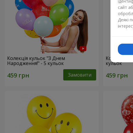
ідентиф
сайт а
обробля
Деякі 
інтерес
Колекція кульок "З Днем
Колекція ку
Народження!" - 5 кульок
кульок
Замовити