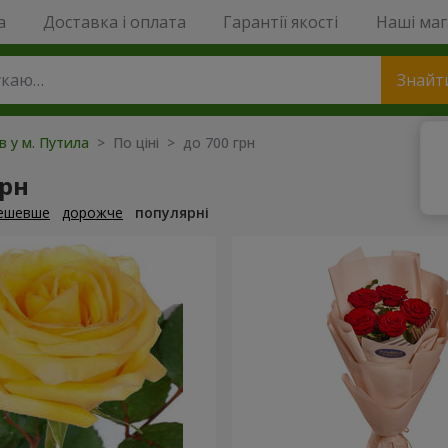
a
Доставка і оплата
Гарантії якості
Наші ма
Знайт
ів у м. Путила
> По ціні > до 700 грн
грн
ешевше
дорожче
популярні