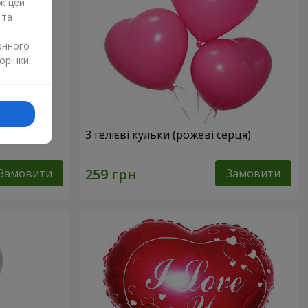
ж цей
 та
онного
орінки.
3 гелієві кульки (рожеві серця)
Замовити
Замовити