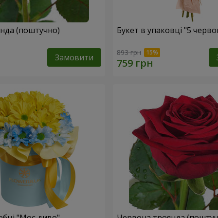
Жовта троянда (поштучно)
Букет в упаковці "5 черв
893 грн
Замовити
обці "Моє диво"
Червона троянда (поштуч