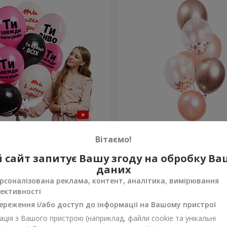
льок для неї "Ти диво!" - 5
Фонтан куль "Ніжність"
Вітаємо!
 сайт запитує Вашу згоду на обробку В
Замовити
даних
рсоналізована реклама, контент, аналітика, вимірювання
ективності
ереження і/або доступ до інформації на Вашому пристрої
ція з Вашого пристрою (наприклад, файли cookie та унікальні