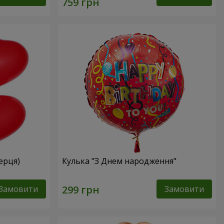
серця)
Кулька "З Днем народження"
Замовити
Замовити