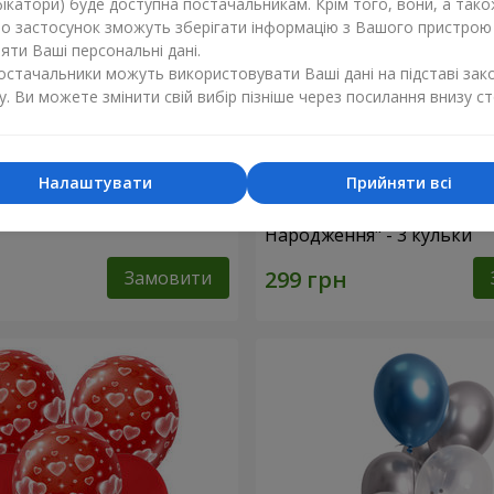
ікатори) буде доступна постачальникам. Крім того, вони, а тако
бо застосунок зможуть зберігати інформацію з Вашого пристрою
ти Ваші персональні дані.
постачальники можуть використовувати Ваші дані на підставі зак
у. Ви можете змінити свій вибір пізніше через посилання внизу ст
Налаштувати
Прийняти всі
льок "Коханій Матусі!" - 5
Колекція кульок "З Днем
Народження" - 3 кульки
Замовити