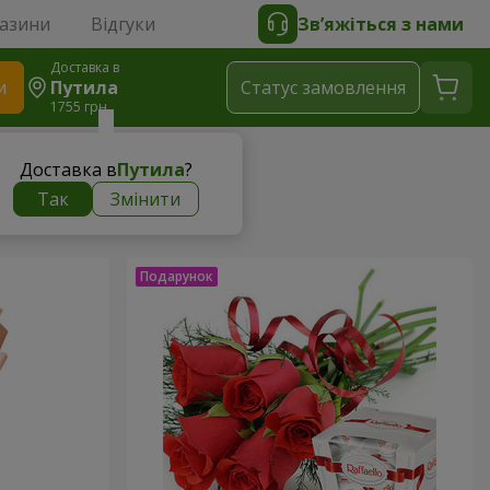
газини
Відгуки
Зв’яжіться з нами
Доставка в
и
Путила
Статус замовлення
1755 грн
Доставка в
Путила
?
Так
Змінити