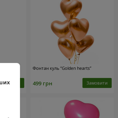
Фонтан куль “Golden hearts”
аших
Замовити
Замовити