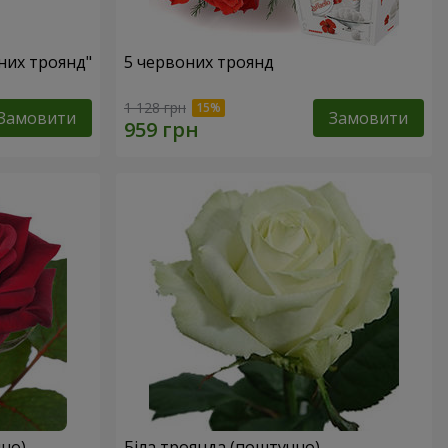
оних троянд"
5 червоних троянд
1 128 грн
Замовити
Замовити
но)
Біла троянда (поштучно)