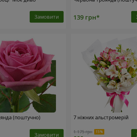
Замовити
янда (поштучно)
7 ніжних альстромерій
1 175 грн
Замовити