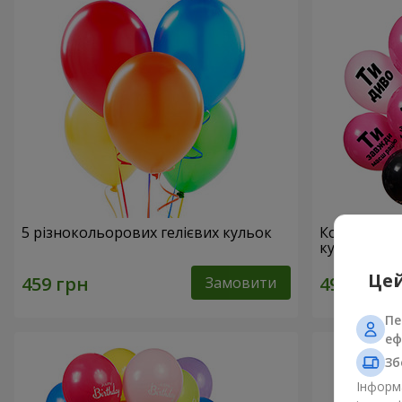
5 різнокольорових гелієвих кульок
Колекція ку
кульок
Цей
Замовити
Пе
еф
Зб
Інформа