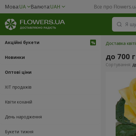
Мова:
UA
Валюта:
UAH
Все про Flowers.u
Акційні букети
Доставка квіт
до 700 
Новинки
Сортування:
д
Оптові ціни
ХІТ продажів
Квіти коханій
День народження
Букети тижня