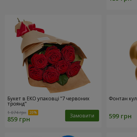
Букет в ЕКО упаковці "7 червоних
Фонтан куль
троянд"
1 074 грн
Замовити