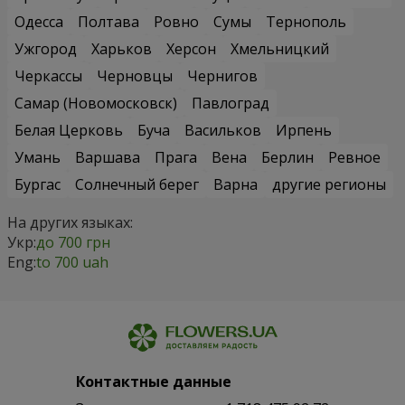
Одесса
Полтава
Ровно
Сумы
Тернополь
Ужгород
Харьков
Херсон
Хмельницкий
Черкассы
Черновцы
Чернигов
Самар (Новомосковск)
Павлоград
Белая Церковь
Буча
Васильков
Ирпень
Умань
Варшава
Прага
Вена
Берлин
Ревное
Бургас
Солнечный берег
Варна
другие регионы
На других языках:
Укр:
до 700 грн
Eng:
to 700 uah
Контактные данные