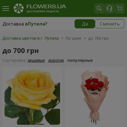
Доставка в
Путила
?
Да
Сменить
Доставка в
Путила
|
1755 грн
Доставка цветов в г. Путила
> По цене > до 700 грн
до 700 грн
Cортировка:
дешевые
дорогие
популярные