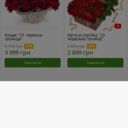
Кошик "51 червона
Квіти в коробці "25
троянда"
червоних троянд!"
5 713 грн
3 856 грн
Замовити
Замовити
Наші досягнення
Доставка квітів року в Україні
«Вибір країни»
2026 рік