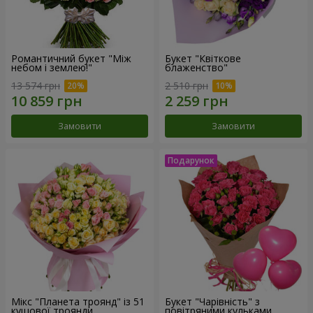
Романтичний букет "Між
Букет "Квіткове
небом і землею!"
блаженство"
13 574 грн
2 510 грн
Замовити
Замовити
Мікс "Планета троянд" із 51
Букет "Чарівність" з
кущової троянди
повітряними кульками