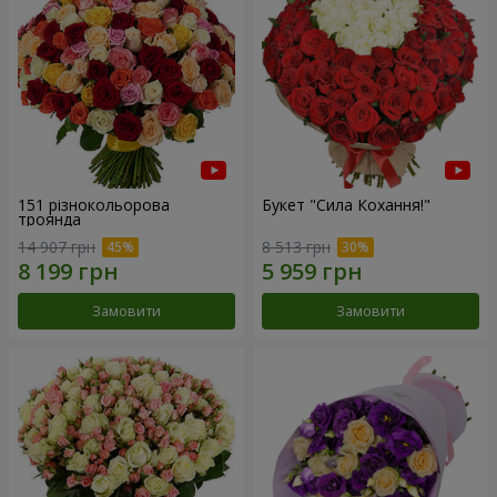
151 різнокольорова
Букет "Сила Кохання!"
троянда
14 907 грн
8 513 грн
Замовити
Замовити