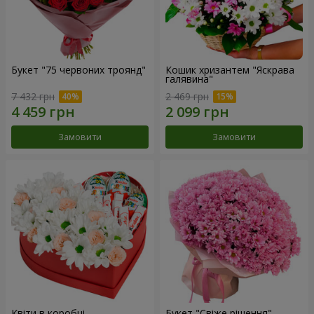
Букет "75 червоних троянд"
Кошик хризантем "Яскрава
галявина"
7 432 грн
2 469 грн
Замовити
Замовити
Квіти в коробці
Букет "Свіже рішення"