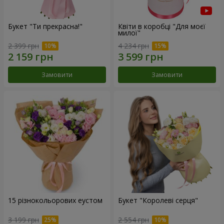
Букет "Ти прекрасна!"
Квіти в коробці "Для моєї
милої"
2 399 грн
4 234 грн
Замовити
Замовити
15 різнокольорових еустом
Букет "Королеві серця"
3 199 грн
2 554 грн