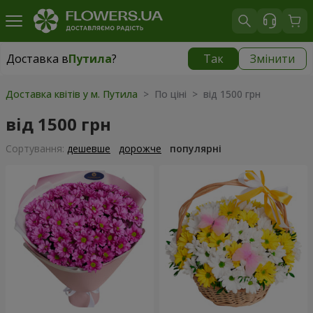
Доставка в
Путила
?
Так
Змінити
Доставка в
Путила
|
1755 грн
Доставка квітів у м. Путила
> По ціні > від 1500 грн
від 1500 грн
Сортування:
дешевше
дорожче
популярні