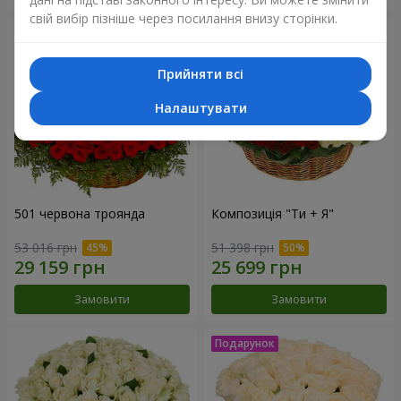
свій вибір пізніше через посилання внизу сторінки.
Прийняти всі
Налаштувати
501 червона троянда
Композиція "Ти + Я"
53 016 грн
51 398 грн
Замовити
Замовити