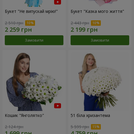
Букет "Не випускай мрію!"
Букет "Казка мого життя"
2 510 грн
2 443 грн
Замовити
Замовити
Кошик "Янголятко"
51 біла хризантема
2 124 грн
5 599 грн