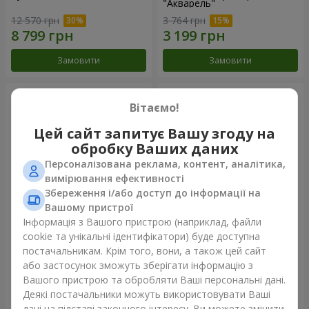
"Акварель"
12 570 грн
3 764 грн
Замовити
Замовити
Вітаємо!
Цей сайт запитує Вашу згоду на
обробку Ваших даних
Персоналізована реклама, контент, аналітика,
вимірювання ефективності
Збереження і/або доступ до інформації на
Вашому пристрої
Інформація з Вашого пристрою (наприклад, файли
151 червона троянда
101 різнокольорова
cookie та унікальні ідентифікатори) буде доступна
троянда
постачальникам. Крім того, вони, а також цей сайт
14 907 грн
8 614 грн
або застосунок зможуть зберігати інформацію з
Вашого пристрою та обробляти Ваші персональні дані.
Деякі постачальники можуть використовувати Ваші
Замовити
Замовити
дані на підставі законного інтересу. Ви можете змінити