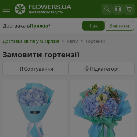
Доставка в
Пряжів
?
Так
Змінити
Доставка в
Пряжів
|
безкоштовно
Доставка квітів у м. Пряжів
> Квіти > Гортензії
Замовити гортензії
Сортування
Підкатегорії