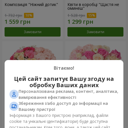
Композиція "Ніжний дотик"
Квіти в коробці "Щастя не
оминеш"
1 732 грн
1 528 грн
Замовити
Замовити
Вітаємо!
Цей сайт запитує Вашу згоду на
обробку Ваших даних
Персоналізована реклама, контент, аналітика,
вимірювання ефективності
Збереження і/або доступ до інформації на
Квіти в коробці "Соломія"
Композиція "Barbie"
Вашому пристрої
2 066 грн
2 345 грн
Інформація з Вашого пристрою (наприклад, файли
cookie та унікальні ідентифікатори) буде доступна
постачальникам. Крім того, вони, а також цей сайт