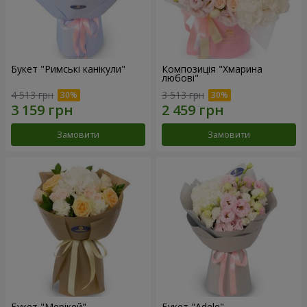
Букет "Римські канікули"
Композиція "Хмарина
любові"
4 513 грн
3 513 грн
Замовити
Замовити
Букет "Мерікей"
Букет "Adele"