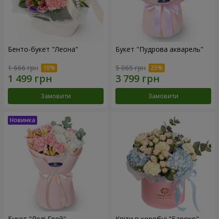
Бенто-букет "Леона"
Букет "Пудрова акварель"
1 666 грн
5 065 грн
Замовити
Замовити
Букет "Леді Грей"
Квіти в коробці "Бароко"