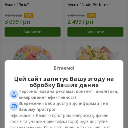
Букет "Лісія"
Букет "Nude Perfume"
3 646 грн
2 940 грн
Замовити
Замовити
Вітаємо!
Цей сайт запитує Вашу згоду на
обробку Ваших даних
Персоналізована реклама, контент, аналітика,
вимірювання ефективності
Збереження і/або доступ до інформації на
Букет "Ніжність світанку"
Букет "Дотик ніжності"
Вашому пристрої
4 265 грн
2 499 грн
Інформація з Вашого пристрою (наприклад, файли
cookie та унікальні ідентифікатори) буде доступна
постачальникам. Крім того, вони, а також цей сайт