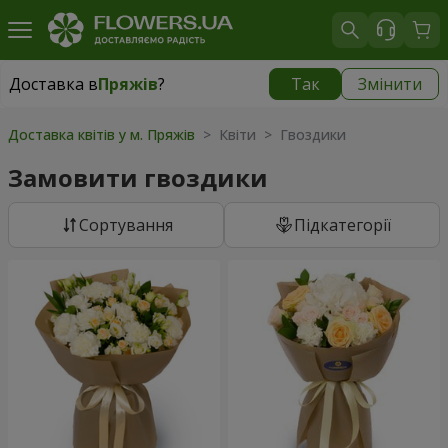
Доставка в
Пряжів
?
Так
Змінити
Доставка в
Пряжів
|
безкоштовно
Доставка квітів у м. Пряжів
> Квіти > Гвоздики
Замовити гвоздики
Сортування
Підкатегорії