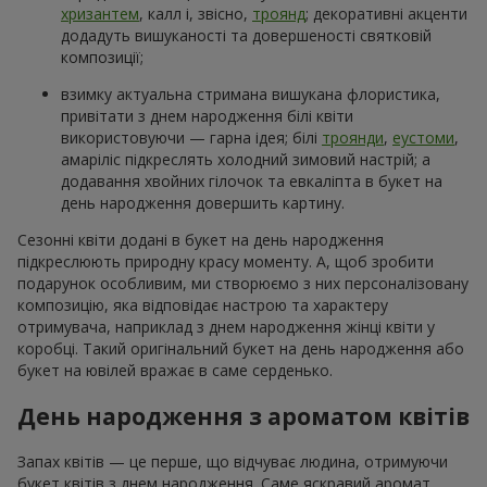
хризантем
, калл і, звісно,
троянд
; декоративні акценти
додадуть вишуканості та довершеності святковій
композиції;
взимку актуальна стримана вишукана флористика,
привітати з днем народження білі квіти
використовуючи — гарна ідея; білі
троянди
,
еустоми
,
амаріліс підкреслять холодний зимовий настрій; а
додавання хвойних гілочок та евкаліпта в букет на
день народження довершить картину.
Сезонні квіти додані в букет на день народження
підкреслюють природну красу моменту. А, щоб зробити
подарунок особливим, ми створюємо з них персоналізовану
композицію, яка відповідає настрою та характеру
отримувача, наприклад з днем народження жінці квіти у
коробці. Такий оригінальний букет на день народження або
букет на ювілей вражає в саме серденько.
День народження з ароматом квітів
Запах квітів — це перше, що відчуває людина, отримуючи
букет квітів з днем народження. Саме яскравий аромат