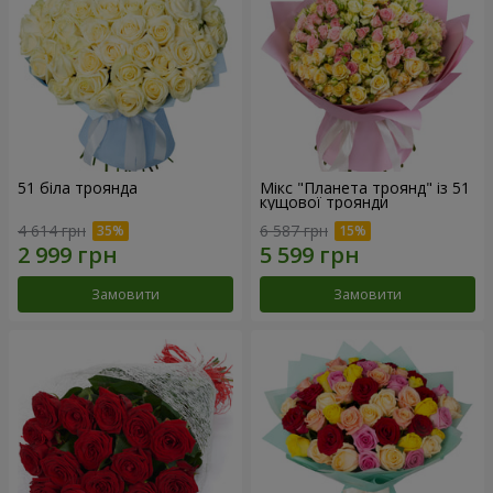
51 біла троянда
Мікс "Планета троянд" із 51
кущової троянди
4 614 грн
6 587 грн
Замовити
Замовити