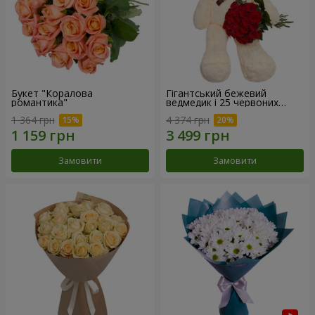
Букет "Коралова
Гігантський бежевий
романтика"
ведмедик і 25 червоних
троянд
1 364 грн
4 374 грн
Замовити
Замовити