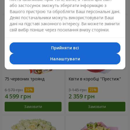
або застосунок зможуть зберігати інформацію з
Замовити
Замовити
Вашого пристрою та обробляти Ваші персональні дані.
Деякі постачальники можуть використовувати Ваші
дані на підставі законного інтересу. Ви можете змінити
свій вибір пізніше через посилання внизу сторінки.
Прийняти всі
Налаштувати
75 червоних троянд
Квіти в коробці "Престиж"
6 570 грн
3 145 грн
Замовити
Замовити