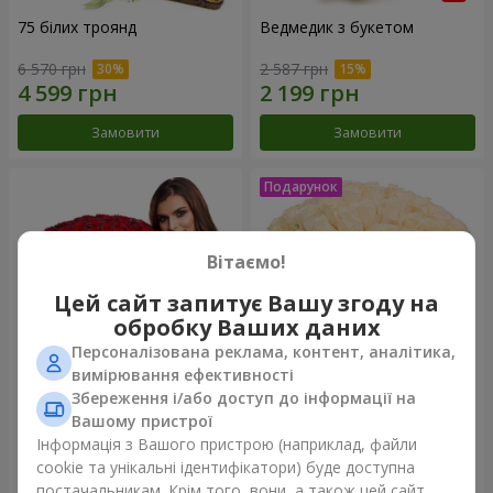
75 білих троянд
Ведмедик з букетом
6 570 грн
2 587 грн
Замовити
Замовити
Вітаємо!
Цей сайт запитує Вашу згоду на
обробку Ваших даних
Персоналізована реклама, контент, аналітика,
вимірювання ефективності
Збереження і/або доступ до інформації на
151 червона троянда
Букет "Очей чарівність"
Вашому пристрої
Інформація з Вашого пристрою (наприклад, файли
14 289 грн
3 699 грн
cookie та унікальні ідентифікатори) буде доступна
постачальникам. Крім того, вони, а також цей сайт