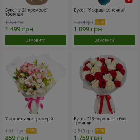
Букет з 21 кремової
Букет "Яскраві сонечка!"
троянди
1 764 грн
1 374 грн
Замовити
Замовити
7 ніжних альстромерій
Букет "23 червоні та білі
троянди"
1 011 грн
2 513 грн