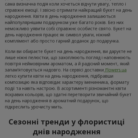
сама визначна подія коли хочеться відчути увагу, тепло і
справжні емоції. І звісно отримати найкращий букет на день
народження. Квіти в день народження залишаються
найпопулярнішим подарунком уже багато років. Без них
неможливо уявити собі справжнє особисте свято. Букет на
день народження працює як символ уваги, ніжний
комплімент або просто гарний доданок до подарунка.
Коли ви обираєте букет на день народження, ви даруєте не
лише ніжні пелюстки, що захоплюють погляд і наповнюють
повітря неймовірним ароматом, а й радісний момент, який
запам’ятовується надовго. На сервісі доставки
Flowers.ua
легко купити квіти на день народження, підібравши
композицію яка відповідає характеру іменинника, формату
події та навіть настрою. В асортименті різноманітні квіти
яскравих кольорів, що здатні перетворити звичайний букет
на день народження в ароматний подарунок, що
підкреслить урочисту мить.
Сезонні тренди у флористиці
днів народження