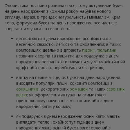
Флористика постійно розвивається, тому актуальний букет
на день народження з кожним роком набуває нового
вигляду. Наразі, в трендах натуральність і мінімалізм. Крім
того, формуючи букет на день народження, все частіше
звертається увага на сезонність:
весняні квіти з днем народження асоціюються з
весняною свіжістю, легкістю та оновленням; в таких
композиціях ідеально відіграють
півонії
,
тюльпани
незвичних сортів та гіацинти; для подарунка з днем
народження весняні квіти пакуються у мінімалістичний
крафт або просто перев’язуються стрічкою;
влітку на перше місце, як букет на день народження
виходять популярні пишні, соковиті композиції з
соняшників
, декоративних
ромашок
та інших
сезонних
квітів
; як оформлення актуальна асиметрія в
оригінальному пакуванні з мішковини або з днем
народження квіти у кошику;
як подарунок з днем народження осінні квіти мають
виглядати тепло і охайно; тут підійде з днем
народження жінці осінній букет виготовлений з