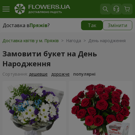
Доставка в
Пряжів
?
Так
Змінити
Доставка в
Пряжів
|
безкоштовно
Доставка квітів у м. Пряжів
> Нагода > День народження
Замовити букет на День
Народження
Сортування:
дешевше
дорожче
популярні