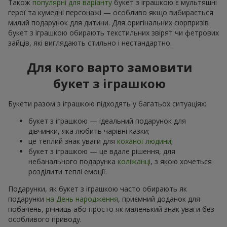
Також
популярні для варіанту
букет з іграшкою є мультяшні
герої та кумедні персонажі — особливо якщо вибирається
милий подарунок для дитини. Для оригінальних сюрпризів
букет з іграшкою обирають текстильних звірят чи фетрових
зайців, які виглядають стильно і нестандартно.
Для кого варто замовити
букет з іграшкою
Букети разом з іграшкою підходять у багатьох ситуаціях:
букет з іграшкою — ідеальний подарунок для
дівчинки, яка любить чарівні казки;
це теплий знак уваги для
коханої людини
;
букет з іграшкою — це вдале рішення, для
небанального подарунка
коліжанці
, з якою хочеться
розділити теплі емоції.
Подарунки, як букет з іграшкою часто обирають як
подарунки
на День народження
, приємний доданок для
побачень, річниць або просто як маленький знак уваги без
особливого приводу.