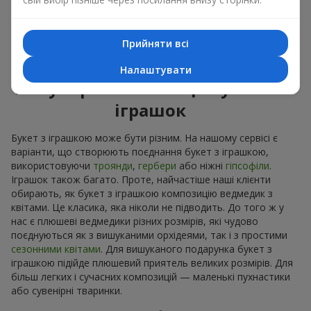
Приємні на дотик іграшки викликають відчуття спокою та
домашній затишок. Тому букет з іграшкою – це дійсно
відмінний спосіб лишити спогад про того, хто подарував
Прийняти всі
цей букет з іграшкою.
Налаштувати
Популярні комбінації букетів і
іграшок
Букет з іграшкою може бути різним. На нашому сервісі є
варіанти, що створюють поєднання букет з іграшкою,
використовуючи
троянди
,
гербери
або ніжні
гіпсофіли
.
Іграшок також багато. Проте, найчастіше наші клієнти
обирають, як букет з іграшкою композицію ведмедик з
квітами. Це класика, яка ніколи не підводить. До того ж у
нас є плюшеві ведмедики різних розмірів, які чудово
поєднуються як з вишуканими орхідеями, так і з простими
сезонними квітами
. Для вишуканого подарунка букет з
іграшкою підійде плюшевий приятель великих розмірів. Для
більш легких і сучасних композицій — маленькі пухнастики
або сувенірні тваринки.