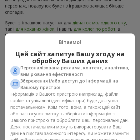
персонаж, подарунок букет з іграшкою залишає більше
спогадів.
Букет з іграшкою пасує і як для
дівчаток молодшого віку
,
так і
для коханих жінок
, і навіть
для колег по роботі
в
певних випадках. Такий подарунок букет з іграшкою
підкреслює щиру турботу, затишок та бажання зробити
Вітаємо!
людині приємно. На
flowers.ua
можна знайти різноманітні
Цей сайт запитує Вашу згоду на
пропозиції на будь-який смак та бюджет, щоб зробити
обробку Ваших даних
подарунок в м. Пряжів незабутнім.
Персоналізована реклама, контент, аналітика,
Як м’яка іграшка підкреслює
вимірювання ефективності
Збереження і/або доступ до інформації на
емоції разом із квітами
Вашому пристрої
Інформація з Вашого пристрою (наприклад, файли
Букет з іграшкою — універсальне і завжди влучне рішення.
cookie та унікальні ідентифікатори) буде доступна
Таке поєднання подвоює емоції та дає можливість
постачальникам. Крім того, вони, а також цей сайт
оновлювати їх в пам’яті, кожен раз, коли плюшевий
або застосунок зможуть зберігати інформацію з
приятель потрапляє у поле зору Разом букет з іграшкою
Вашого пристрою та обробляти Ваші персональні дані.
працюють ідеально. Квіти та іграшка створюють баланс між
Деякі постачальники можуть використовувати Ваші
красою і ніжністю, а ще залишають приємний подарунок на
дані на підставі законного інтересу. Ви можете змінити
довгі роки.
свій вибір пізніше через посилання внизу сторінки.