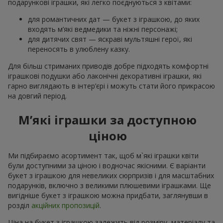
подарункові іграшки, які легко поєднуються з квітами:
для романтичних дат — букет з іграшкою, до яких
входять м’які ведмедики та ніжні персонажі;
для дитячих свят — яскраві мультяшні герої, які
переносять в улюблену казку.
Для більш стриманих приводів добре підходять комфортні
іграшкові подушки або лаконічні декоративні іграшки, які
гарно виглядають в інтер’єрі і можуть стати його прикрасою
на довгий період.
М’які іграшки за доступною
ціною
Ми підбираємо асортимент так, щоб м`які іграшки квіти
були доступними за ціною і водночас якісними. Є варіанти
букет з іграшкою для невеликих сюрпризів і для масштабних
подарунків, включно з великими плюшевими іграшками. Ще
вигідніше букет з іграшкою можна придбати, заглянувши в
розділ
акційних пропозицій
.
Ціна на букет з іграшкою залежить від розміру, матеріалу та