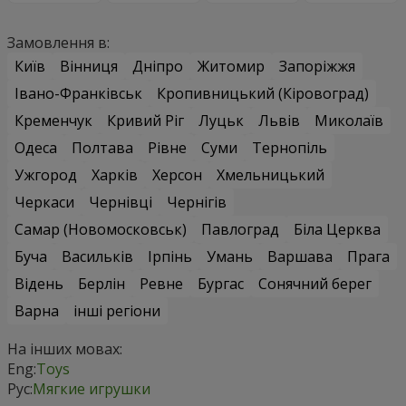
Замовлення в:
Київ
Вінниця
Дніпро
Житомир
Запоріжжя
Івано-Франківськ
Кропивницький (Кіровоград)
Кременчук
Кривий Ріг
Луцьк
Львів
Миколаїв
Одеса
Полтава
Рівне
Суми
Тернопіль
Ужгород
Харків
Херсон
Хмельницький
Черкаси
Чернівці
Чернігів
Самар (Новомосковськ)
Павлоград
Біла Церква
Буча
Васильків
Ірпінь
Умань
Варшава
Прага
Відень
Берлін
Ревне
Бургас
Сонячний берег
Варна
інші регіони
На інших мовах:
Eng:
Toys
Рус:
Мягкие игрушки