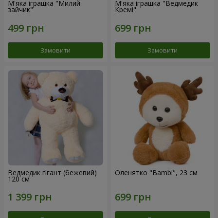
М'яка іграшка "Милий
М'яка іграшка "Ведмедик
зайчик"
Кремі"
Замовити
Замовити
Ведмедик гігант (бежевий)
Оленятко "Bambi", 23 см
120 см