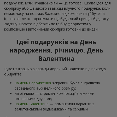
подарунок. М’які іграшки квіти — це готова і цікава ідея для
сюрпризу або швидкого і завжди влучного подарунка, коли
немає часу на пошуки. Залежно від комплектації букет з
іграшкою легко адаптувати під будь-який привід і будь-яку
людину. Просто підберіть потрібну флористичну
композицію і витончений сюрприз готовий до видачі.
Ідеї подарунків на День
народження, річницю, День
Валентина
Букет з іграшкою завжди доречний. Залежно від приводу
обирайте:
на день народження
яскравий букет з іграшкою
середнього або великого розміру;
на річницю — стримані композиції з ніжними
плюшевими друзями;
на день Валентина
— романтичні варіанти з
велетенськими ведмедиками та серцями.