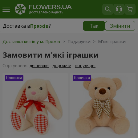
Доставка в
Пряжів
?
Так
Змінити
Доставка в
Пряжів
|
безкоштовно
Доставка квітів у м. Пряжів
> Подарунки > М'які іграшки
Замовити м'які іграшки
Сортування:
дешевше
дорожче
популярні