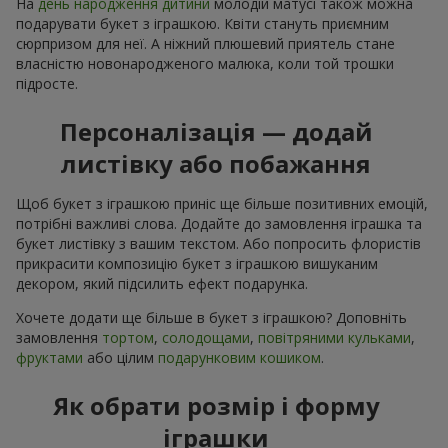
На
день народження дитини
молодій матусі також можна
подарувати букет з іграшкою. Квіти стануть приємним
сюрпризом для неї. А ніжний плюшевий приятель стане
власністю новонародженого малюка, коли той трошки
підросте.
Персоналізація — додай
листівку або побажання
Щоб букет з іграшкою приніс ще більше позитивних емоцій,
потрібні важливі слова. Додайте до замовлення іграшка та
букет листівку з вашим текстом. Або попросить флористів
прикрасити композицію букет з іграшкою вишуканим
декором, який підсилить ефект подарунка.
Хочете додати ще більше в букет з іграшкою? Доповніть
замовлення
тортом
,
солодощами
,
повітряними кульками
,
фруктами
або цілим
подарунковим кошиком
.
Як обрати розмір і форму
іграшки