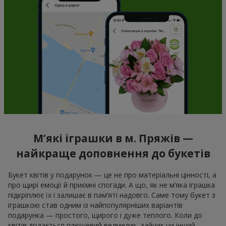
М’які іграшки в м. Пряжів —
найкраще доповнення до букетів
Букет квітів у подарунок — це не про матеріальні цінності, а
про щирі емоції й приємні спогади. А що, як не м’яка іграшка
підкріплює їх і залишає в пам’яті надовго. Саме тому букет з
іграшкою став одним із найпопулярніших варіантів
подарунка — простого, щирого і дуже теплого. Коли до
квітів додається плюшевий ведмедик, зайчик чи інший