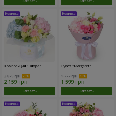
Заказать
Заказать
Композиция "Элора"
Букет "Margaret"
2 879 грн
1 777 грн
Заказать
Заказать