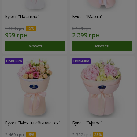
Букет "Пастила"
Букет "Марта"
1 128 грн
3 199 грн
Заказать
Заказать
Букет "Мечты сбываются"
Букет "Эфира"
2 469 грн
3 332 грн