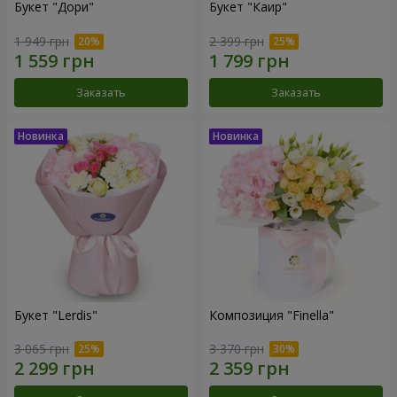
Букет "Дори"
Букет "Каир"
1 949 грн
2 399 грн
Заказать
Заказать
Букет "Lerdis"
Композиция "Finella"
3 065 грн
3 370 грн