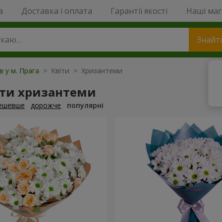
a
Доставка і оплата
Гарантії якості
Наші ма
Знайт
в у м. Прага
> Квіти > Хризантеми
ти хризантеми
ешевше
дорожче
популярні