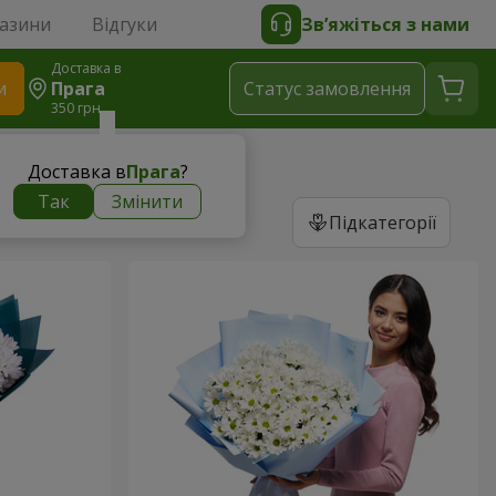
газини
Відгуки
Зв’яжіться з нами
Доставка в
и
Прага
Статус замовлення
350 грн
Доставка в
Прага
?
Так
Змінити
Підкатегорії