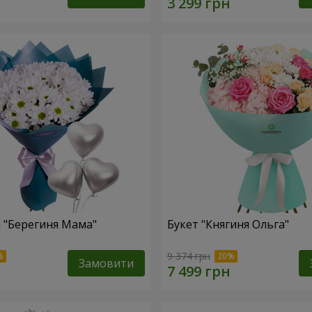
 "Берегиня Мама"
Букет "Княгиня Ольга"
9 374 грн
Замовити