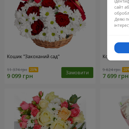
ідентиф
сайт а
обробля
Деякі 
інтерес
Кошик "Закоханий сад"
Композиція 
11 374 грн
9 624 грн
Замовити