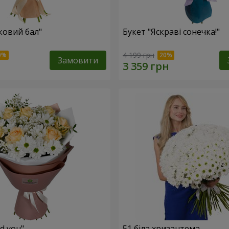
ковий бал"
Букет "Яскраві сонечка!"
4 199 грн
Замовити
ed you"
51 біла хризантема