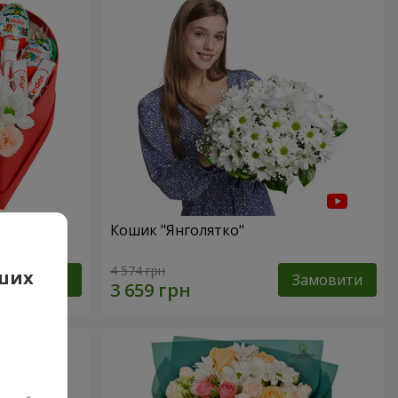
сь!"
Кошик "Янголятко"
4 574 грн
аших
Замовити
Замовити