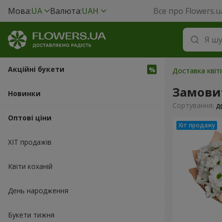
Мова:
UA
Валюта:
UAH
Все про Flowers.u
Акційні букети
Доставка квіті
Замови
Новинки
Сортування:
д
Оптові ціни
ХІТ продажів
Квіти коханій
День народження
Букети тижня