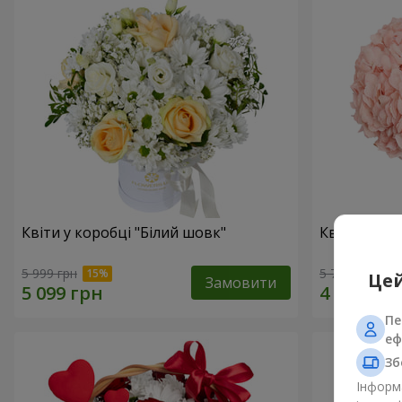
Квіти у коробці "Білий шовк"
Квіти в ко
5 999 грн
5 764 грн
Цей
Замовити
Пе
еф
Зб
Інформа