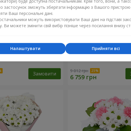
ікатори) буде доступна постачальникам. Крім того, вони, а тако
бо застосунок зможуть зберігати інформацію з Вашого пристрою
ти Ваші персональні дані.
постачальники можуть використовувати Ваші дані на підставі зак
у. Ви можете змінити свій вибір пізніше через посилання внизу ст
Налаштувати
Прийняти всі
"Charlotte"
Букет "Безе" з 15 білих хр
9 012 грн
Замовити