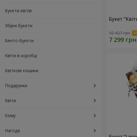
Букети квітів
Букет "Квіт
Збірні букети
10 427 грн
Бенто-букети
Квіти в коробці
Квіткові кошики
Подарунки
Квіти
Кому
Нагода
Букет "I ne