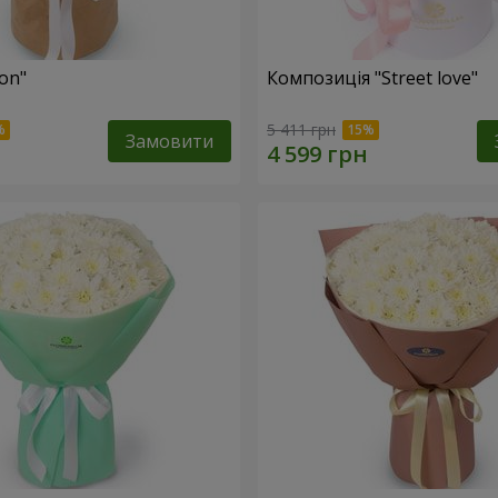
fon"
Композиція "Street love"
5 411 грн
Замовити