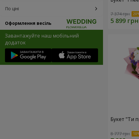
По ціні
7 374 грн
Оформлення весіль
Завантажуйте наш мобільний
додаток
Букет "Ти п
8 777 грн