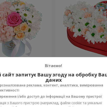
робці "Щастя не оминеш"
Квіти в коробці "Посміхни
Вітаємо!
4 449 грн
 сайт запитує Вашу згоду на обробку В
Замовити
даних
рсоналізована реклама, контент, аналітика, вимірювання
ективності
ереження і/або доступ до інформації на Вашому пристрої
ція з Вашого пристрою (наприклад, файли cookie та унікальні