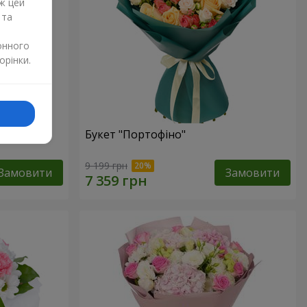
ж цей
 та
онного
орінки.
изантем
Букет "Портофіно"
9 199 грн
Замовити
Замовити