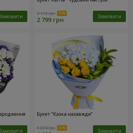
3 110 грн
Замовити
Замовити
народження
Букет “Казка назавжди”
5 874 грн
Замовити
Замовити