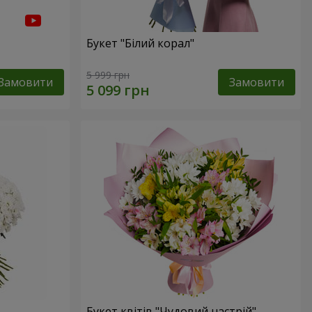
Букет "Білий корал"
5 999 грн
Замовити
Замовити
Букет квітів "Чудовий настрій"