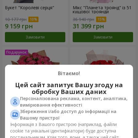
Букет "Королеві серця"
Мікс "Планета троянд" із 51
кущової троянди
10 177 грн
36 940 грн
Замовити
Замовити
Вітаємо!
Цей сайт запитує Вашу згоду на
обробку Ваших даних
Персоналізована реклама, контент, аналітика,
вимірювання ефективності
Збереження і/або доступ до інформації на
Букет "Чарівність" з
Букет з упаковкою "25
Вашому пристрої
повітряними кульками
червоних троянд"
Інформація з Вашого пристрою (наприклад, файли
11 874 грн
14 614 грн
cookie та унікальні ідентифікатори) буде доступна
постачальникам. Крім того, вони, а також цей сайт