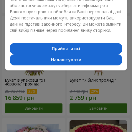
або застосунок зможуть зберігати інформацію з
Замовити
Замовити
Вашого пристрою та обробляти Ваші персональні дані.
Деякі постачальники можуть використовувати Ваші
дані на підставі законного інтересу. Ви можете змінити
свій вибір пізніше через посилання внизу сторінки.
Прийняти всі
Налаштувати
Букет в упаковці "51
Букет "7 білих троянд!"
червона троянда"
25 937 грн
3 449 грн
Замовити
Замовити