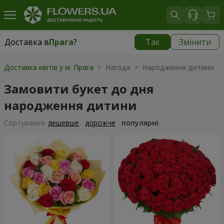
Доставка в
Прага
?
Так
Змінити
Доставка в
Прага
|
350 грн
Доставка квітів у м. Прага
> Нагода > Народження дитини
Замовити букет до дня
народження дитини
Сортування:
дешевше
дорожче
популярні