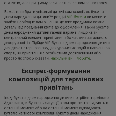
статусно, але при цьому залишається легким за настроєм.
Бажаєте вибрати унікальні дитячі композиції, як букет з
днем народження дитини?У розділі
VIP-букети
ви можете
знайти необхідне вам рішення, де вже продумана кожна
деталь: від поєднання квітів до оформлення. Такий букет з
днем народження дитини гарний варіант, якщо квіти —
центральний елемент привітання або частина загального
декору з квітів. Підійде VIP букет з днем народження дитини
для дівчат старшого віку, для урочистих подій в навчанні чи
спорті, як привітання з особистими досягненнями або
просто як спосіб сказати,
наскільки ви її любите
.
Експрес-формування
композицій для термінових
привітань
Іноді букет з днем народження дитини потрібен терміново.
Адже завжди бувають ситуації, коли про свято згадують в
останній момент або на останній момент відкладають
купівлю квіткової композиції букет з днем народження