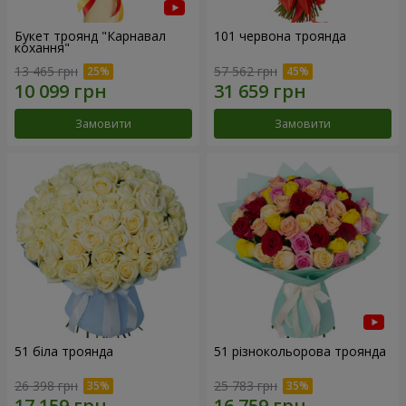
Букет троянд "Карнавал
101 червона троянда
кохання"
13 465 грн
57 562 грн
Замовити
Замовити
51 біла троянда
51 різнокольорова троянда
26 398 грн
25 783 грн