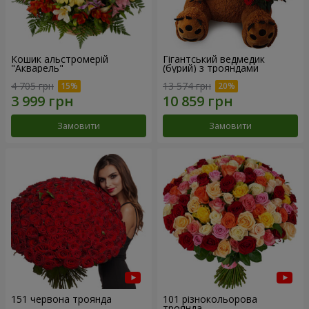
Кошик альстромерій
Гігантський ведмедик
"Акварель"
(бурий) з трояндами
4 705 грн
13 574 грн
Замовити
Замовити
151 червона троянда
101 різнокольорова
троянда