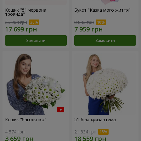
Кошик "51 червона
Букет "Казка мого життя"
троянда"
25 284 грн
8 843 грн
Замовити
Замовити
Кошик "Янголятко"
51 біла хризантема
4 574 грн
21 834 грн