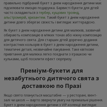
правильно підібраний букет з днем народження дитини має
підсилювати емоцію подарунка. Барвисті букети для дітей
часто складаються з
гербер
,
кущових троянд
,
альстромерій
,
хризантем
. Такий букет з днем народження
дитини довго зберігає свіжість і виглядає життєрадісно.
Як букет з днем народження дитини для малюків, зазвичай
обирають композицію в м’яких тонах або ніжну композицію
для дитячого свята. Для старших дітей доречно додання
контрастних кольорів в букет з днем народження дитини,
тематичні деталі, незвичайне пакування. Таке квіткове
привітання для малюка легко поєднати з іграшкою чи
кульками, щоб посилити ефект сюрпризу.
Преміум-букети для
незабутнього дитячого свята з
доставкою по Празі
Якщо свято планується масштабне — у ресторані, івент-
залі чи школі — варто звернути увагу на преміальні рішення.
Букет з днем народження дитини з VIP-колекції виглядає