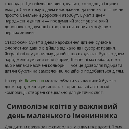
календарі. Це очікування дива, кульок, солодощів і щирих
емоцій. Саме тому з днем народження дитини квіти — це не
просто банальний дорослий атрибут. Букет з днем
народження дитини — продуманий жест уваги, який
доповнює подарунок і створює святкову атмосферу з
перших хвилин.
Створюючи букет з днем народження дитини сучасна
флористика давно відійшла від канонів і суворих правил.
Яскраві квіти у дитячому дизайні, що входять в букет з днем
народження дитини легкі форми, безпечні матеріали, ніжні
або навпаки насичені кольори — усе це дозволяє підібрати
дитячі букети на замовлення, які дійсно подобаються дітям.
На сервісі
flowers.ua
можна обрати як класичний букет з
днем народження дитини, так і оригінальні авторські
композиції, створені спеціально для дитячих свят.
Символізм квітів у важливий
день маленького іменинника
Для дитини важлива не символіка, а відчуття радості. Тому