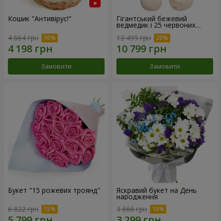
Кошик "Антивірус!"
Гігантський бежевий
ведмедик і 25 червоних
троянд
4 664 грн
13 499 грн
Замовити
Замовити
Букет "15 рожевих троянд"
Яскравий букет на День
народження
6 822 грн
3 666 грн