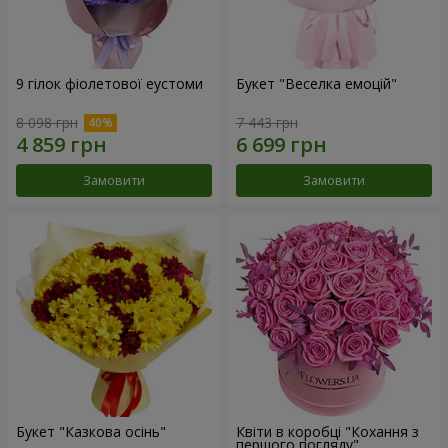
9 гілок фіолетової еустоми
Букет "Веселка емоцій"
8 098 грн
7 443 грн
Замовити
Замовити
Букет "Казкова осінь"
Квіти в коробці "Кохання з
першого погляду"