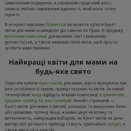
символічний подарунок, а справжній сердечний жест,
символ любові і вираження вдячності, який вона точно
оцінить.
В інтернет-магазині
Flowers.ua
ви можете купити букет
квітів для мами зі швидкою доставкою по Празі. В продажу
витончені композиції
для великих свят і визначних
урочистостей, а також мінімалістичні мікси, щоб просто
зробити мамі приємно.
Найкращі квіти для мами на
будь-яке свято
Перш ніж купити
букет квітів
для мами, варто врахувати три
речі: особливості смаків, привід і сезонність квітів. Активній
та енергійній
жінці
підійдуть яскраві композиції з
хризантем
,
кущових троянд
та
альстромерій
. Ніжній і стриманій —
букет квітів для мами з півоній, ромашок та вишуканих білих
або кремових троянд. Якщо ж мама цінує екзотику та
витонченість, найкращим вибором, як букет квітів на день
матері або до іншого приводу стануть оригінальні
орхідеї
, а
також мікси за їх участю.