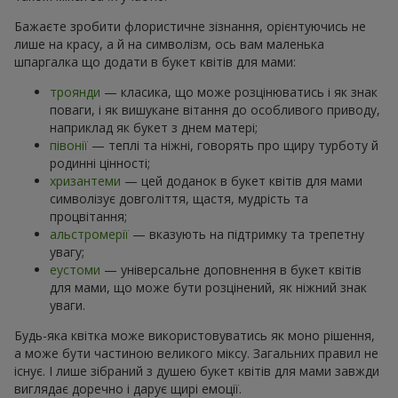
Бажаєте зробити флористичне зізнання, орієнтуючись не
лише на красу, а й на символізм, ось вам маленька
шпаргалка що додати в букет квітів для мами:
троянди
— класика, що може розцінюватись і як знак
поваги, і як вишукане вітання до особливого приводу,
наприклад як букет з днем матері;
півонії
— теплі та ніжні, говорять про щиру турботу й
родинні цінності;
хризантеми
— цей доданок в букет квітів для мами
символізує довголіття, щастя, мудрість та
процвітання;
альстромерії
— вказують на підтримку та трепетну
увагу;
еустоми
— універсальне доповнення в букет квітів
для мами, що може бути розцінений, як ніжний знак
уваги.
Будь-яка квітка може використовуватись як моно рішення,
а може бути частиною великого міксу. Загальних правил не
існує. І лише зібраний з душею букет квітів для мами завжди
виглядає доречно і дарує щирі емоції.