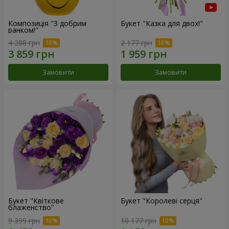
Композиція "З добрим
Букет "Казка для двох!"
ранком!"
4 288 грн
2 177 грн
Замовити
Замовити
Букет "Квіткове
Букет "Королеві серця"
блаженство"
9 399 грн
10 177 грн