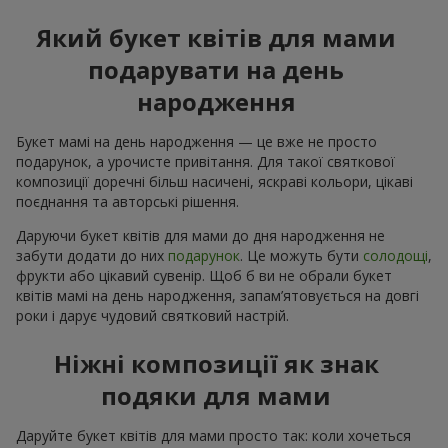
Який букет квітів для мами
подарувати на день
народження
Букет мамі на день народження — це вже не просто
подарунок, а урочисте привітання. Для такої святкової
композиції доречні більш насичені, яскраві кольори, цікаві
поєднання та авторські рішення.
Даруючи букет квітів для мами до дня народження не
забути додати до них
подарунок
. Це можуть бути
солодощі
,
фрукти або цікавий сувенір. Щоб б ви не обрали букет
квітів мамі на день народження, запам’ятовується на довгі
роки і дарує чудовий святковий настрій.
Ніжні композиції як знак
подяки для мами
Даруйте букет квітів для мами просто так: коли хочеться