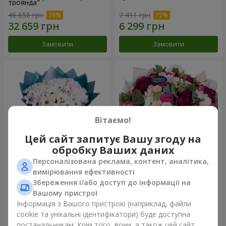
троянда"
46 656 грн
7 411 грн
Замовити
Замовити
Вітаємо!
Цей сайт запитує Вашу згоду на
обробку Ваших даних
Персоналізована реклама, контент, аналітика,
Букет "Яскраві сонечка!"
Букет "Все для тебе ...!"
вимірювання ефективності
Збереження і/або доступ до інформації на
4 199 грн
22 874 грн
Вашому пристрої
Інформація з Вашого пристрою (наприклад, файли
cookie та унікальні ідентифікатори) буде доступна
Замовити
Замовити
постачальникам. Крім того, вони, а також цей сайт