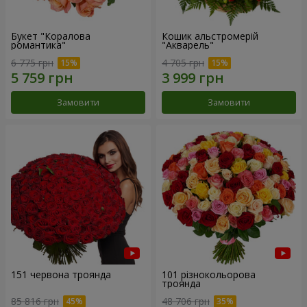
Букет "Коралова
Кошик альстромерій
романтика"
"Акварель"
6 775 грн
4 705 грн
Замовити
Замовити
151 червона троянда
101 різнокольорова
троянда
85 816 грн
48 706 грн