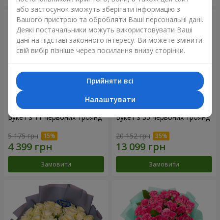
або застосунок зможуть зберігати інформацію з
Вашого пристрою та обробляти Ваші персональні дані.
Деякі постачальники можуть використовувати Ваші
дані на підставі законного інтересу. Ви можете змінити
свій вибір пізніше через посилання внизу сторінки.
Прийняти всі
Налаштувати
Букет з 11 червоних троянд
Букет з 35 червоних троянд
5 175 грн
20 152 грн
Замовити
Замовити