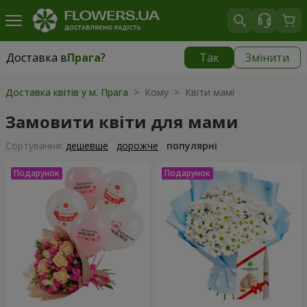
Доставка в
Прага
?
Так
Змінити
Доставка в
Прага
|
350 грн
Доставка квітів у м. Прага
> Кому > Квіти мамі
Замовити квіти для мами
Сортування:
дешевше
дорожче
популярні