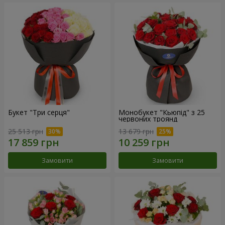
Букет "Три серця"
Монобукет "Кьюпід" з 25
червоних троянд
25 513 грн
13 679 грн
Замовити
Замовити