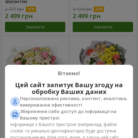
хризантем
2 777 грн
3 124 грн
Замовити
Замовити
Вітаємо!
Цей сайт запитує Вашу згоду на
обробку Ваших даних
Персоналізована реклама, контент, аналітика,
Букет "Хрещатик"
Букет "Ми та літо"
вимірювання ефективності
Збереження і/або доступ до інформації на
17 941 грн
5 843 грн
Вашому пристрої
Інформація з Вашого пристрою (наприклад, файли
cookie та унікальні ідентифікатори) буде доступна
Замовити
Замовити
постачальникам. Крім того, вони, а також цей сайт