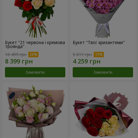
Букет "21 червона і кремова
Букет "Твої хризантеми"
троянда"
10 499 грн
5 011 грн
Замовити
Замовити