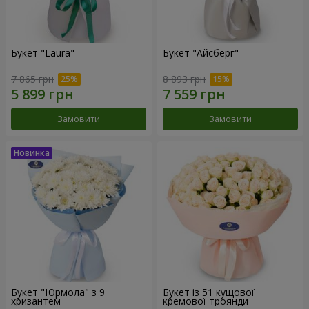
Букет "Laura"
Букет "Айсберг"
7 865 грн
8 893 грн
Замовити
Замовити
Букет "Юрмола" з 9
Букет із 51 кущової
хризантем
кремової троянди