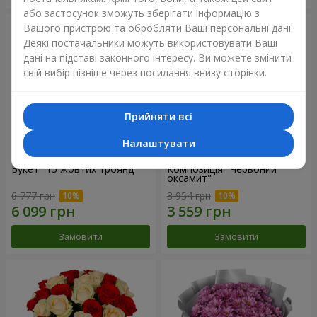
або застосунок зможуть зберігати інформацію з
Вашого пристрою та обробляти Ваші персональні дані.
Деякі постачальники можуть використовувати Ваші
дані на підставі законного інтересу. Ви можете змінити
свій вибір пізніше через посилання внизу сторінки.
Прийняти всі
Налаштувати
Букет "15 жовтих троянд"
Композиція "Червоний
оксамит"
6 777 грн
3 954 грн
Замовити
Замовити