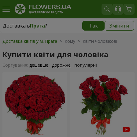
Доставка в
Прага
?
Так
Змінити
Доставка в
Прага
|
350 грн
Доставка квітів у м. Прага
> Кому > Квіти чоловікові
Купити квіти для чоловіка
Сортування:
дешевше
дорожче
популярні