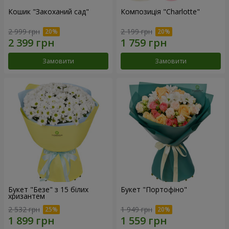
Кошик "Закоханий сад"
Композиція "Charlotte"
2 999 грн
2 199 грн
Замовити
Замовити
Букет "Безе" з 15 білих
Букет "Портофіно"
хризантем
2 532 грн
1 949 грн