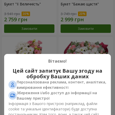
Букет "Її Величність"
Букет "Бажаю щастя"
3 941 грн
3 749 грн
Замовити
Замовити
Вітаємо!
Цей сайт запитує Вашу згоду на
обробку Ваших даних
Персоналізована реклама, контент, аналітика,
вимірювання ефективності
Збереження і/або доступ до інформації на
Букет "Юмокі"
Букет "Чарівність ніжності"
Вашому пристрої
1 175 грн
3 199 грн
Інформація з Вашого пристрою (наприклад, файли
cookie та унікальні ідентифікатори) буде доступна
постачальникам. Крім того, вони, а також цей сайт