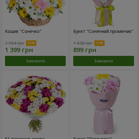
Кошик "Сонечко"
Букет "Сонячний промінчик"
1 554 грн
1 058 грн
Замовити
Замовити
51 різнокольорова
Букет "Пори року"