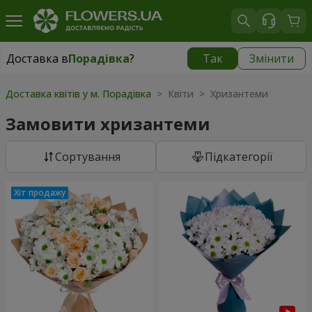
Доставка в
Порадівка
?
Так
Змінити
Доставка в
Порадівка
|
безкоштовно
Доставка квітів у м. Порадівка
> Квіти > Хризантеми
Замовити хризантеми
Сортування
Підкатегорії