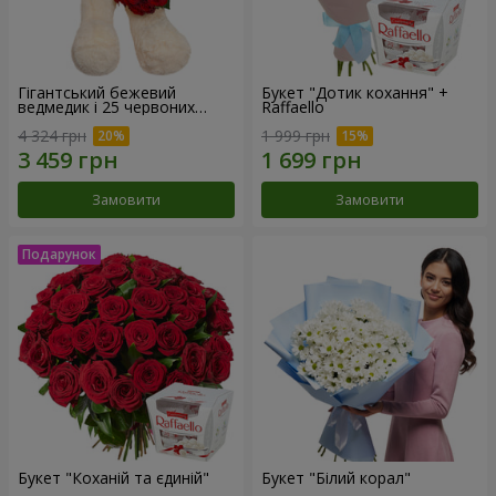
Гігантський бежевий
Букет "Дотик кохання" +
ведмедик і 25 червоних
Raffaello
троянд
4 324 грн
1 999 грн
Замовити
Замовити
Букет "Коханій та єдиній"
Букет "Білий корал"