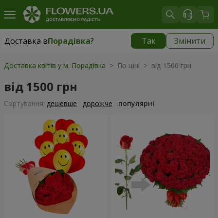
Доставка в
Порадівка
?
Так
Змінити
Доставка в
Порадівка
|
безкоштовно
Доставка квітів у м. Порадівка
> По ціні > від 1500 грн
від 1500 грн
Сортування:
дешевше
дорожче
популярні