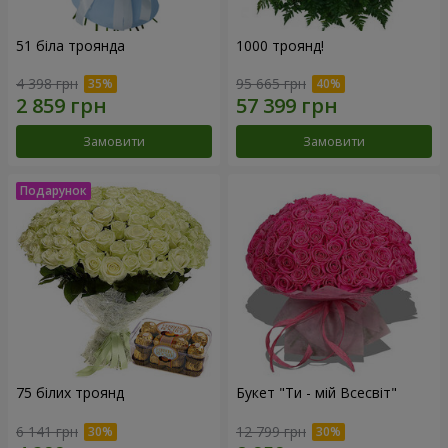
51 біла троянда
1000 троянд!
4 398 грн
95 665 грн
Замовити
Замовити
75 білих троянд
Букет "Ти - мій Всесвіт"
6 141 грн
12 799 грн