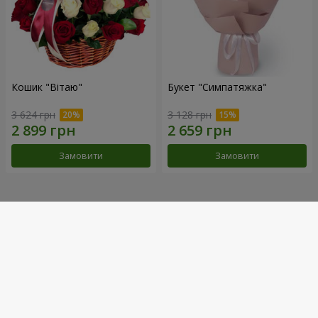
Кошик "Вітаю"
Букет "Симпатяжка"
3 624 грн
3 128 грн
Замовити
Замовити
Наші досягнення
Доставка квітів року в Україні
«Вибір країни»
2026 рік