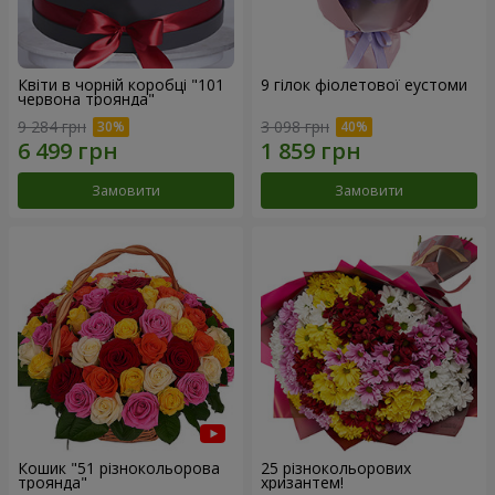
Квіти в чорній коробці "101
9 гілок фіолетової еустоми
червона троянда"
9 284 грн
3 098 грн
Замовити
Замовити
Кошик "51 різнокольорова
25 різнокольорових
троянда"
хризантем!