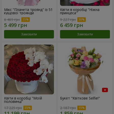
Мікс "Планета троянд" із 51
Квіти в коробці "Ніжна
кущової троянди
принцеса"
6 469 грн
9 227 грн
Замовити
Замовити
Квіти в коробці "Моїй
Букет "Квіткове Selfie!"
половинці"
17 229 грн
2 187 грн