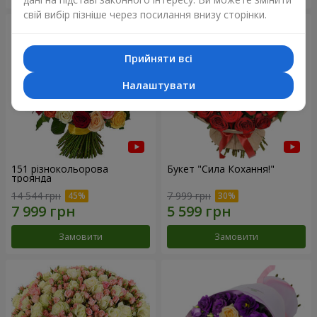
свій вибір пізніше через посилання внизу сторінки.
Прийняти всі
Налаштувати
151 різнокольорова
Букет "Сила Кохання!"
троянда
14 544 грн
7 999 грн
Замовити
Замовити