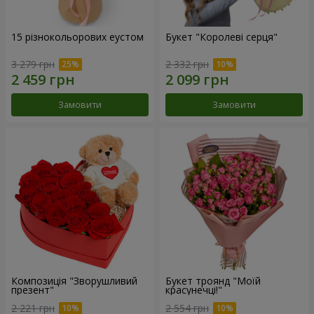
15 різнокольорових еустом
Букет "Королеві серця"
3 279 грн
2 332 грн
Замовити
Замовити
Композиція "Зворушливий
Букет троянд "Моїй
презент"
красунечці!"
2 221 грн
2 554 грн