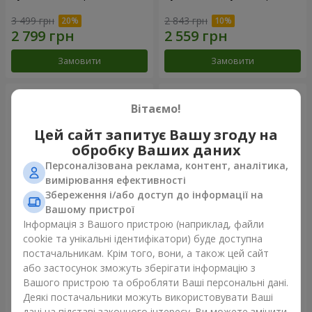
3 499 грн
2 843 грн
Замовити
Замовити
Вітаємо!
Цей сайт запитує Вашу згоду на
обробку Ваших даних
Персоналізована реклама, контент, аналітика,
вимірювання ефективності
Збереження і/або доступ до інформації на
Вашому пристрої
Інформація з Вашого пристрою (наприклад, файли
Букет "Казка мого життя"
51 біла хризантема
cookie та унікальні ідентифікатори) буде доступна
постачальникам. Крім того, вони, а також цей сайт
2 332 грн
5 175 грн
або застосунок зможуть зберігати інформацію з
Вашого пристрою та обробляти Ваші персональні дані.
Деякі постачальники можуть використовувати Ваші
Замовити
Замовити
дані на підставі законного інтересу. Ви можете змінити