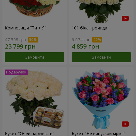
Композиція "Ти + Я"
101 біла троянда
47 598 грн
6 074 грн
Замовити
Замовити
Букет "Очей чарівність"
Букет "Не випускай мрію!"