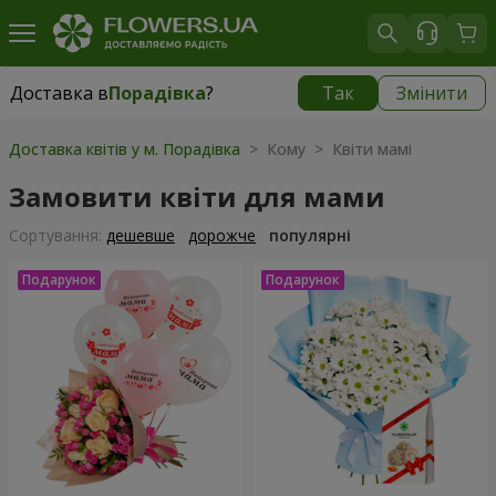
Доставка в
Порадівка
?
Так
Змінити
Доставка в
Порадівка
|
безкоштовно
Доставка квітів у м. Порадівка
> Кому > Квіти мамі
Замовити квіти для мами
Сортування:
дешевше
дорожче
популярні