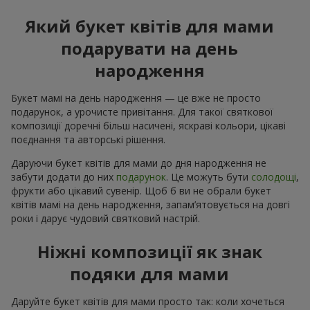
Який букет квітів для мами
подарувати на день
народження
Букет мамі на день народження — це вже не просто
подарунок, а урочисте привітання. Для такої святкової
композиції доречні більш насичені, яскраві кольори, цікаві
поєднання та авторські рішення.
Даруючи букет квітів для мами до дня народження не
забути додати до них
подарунок
. Це можуть бути
солодощі
,
фрукти або цікавий сувенір. Щоб б ви не обрали букет
квітів мамі на день народження, запам’ятовується на довгі
роки і дарує чудовий святковий настрій.
Ніжні композиції як знак
подяки для мами
Даруйте букет квітів для мами просто так: коли хочеться