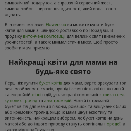
символічний подарунок, а справжній сердечний жест,
символ любові і вираження вдячності, який вона точно
оцінить.
В інтернет-магазині
Flowers.ua
ви можете купити букет
квітів для мами зі швидкою доставкою по Порадівці. В
продажу
витончені композиції
для великих свят і визначних
урочистостей, а також мінімалістичні мікси, щоб просто
зробити мамі приємно.
Найкращі квіти для мами на
будь-яке свято
Перш ніж купити
букет квітів
для мами, варто врахувати три
речі: особливості смаків, привід і сезонність квітів. Активній
та енергійній
жінці
підійдуть яскраві композиції з
хризантем
,
кущових троянд
та
альстромерій
. Ніжній і стриманій —
букет квітів для мами з півоній, ромашок та вишуканих білих
або кремових троянд. Якщо ж мама цінує екзотику та
витонченість, найкращим вибором, як букет квітів на день
матері або до іншого приводу стануть оригінальні
орхідеї
, а
також мікси за їх участю.