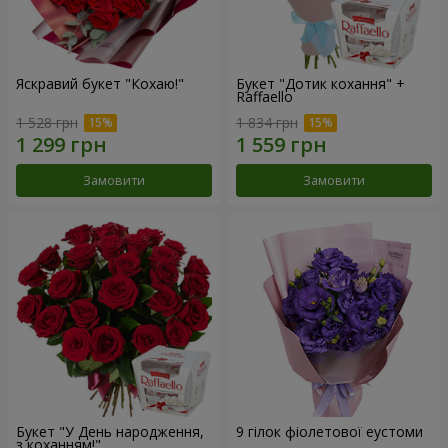
Яскравий букет "Кохаю!"
Букет "Дотик кохання" +
Raffaello
1 528 грн
1 834 грн
Замовити
Замовити
Букет "У День народження,
9 гілок фіолетової еустоми
з коханням!"