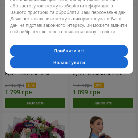
або застосунок зможуть зберігати інформацію з
Вашого пристрою та обробляти Ваші персональні дані.
Деякі постачальники можуть використовувати Ваші
дані на підставі законного інтересу. Ви можете змінити
свій вибір пізніше через посилання внизу сторінки.
Прийняти всі
Налаштувати
Букет "Квіткове Selfie!"
Букет "Яскраві сонечка!"
2 116 грн
1 374 грн
Замовити
Замовити