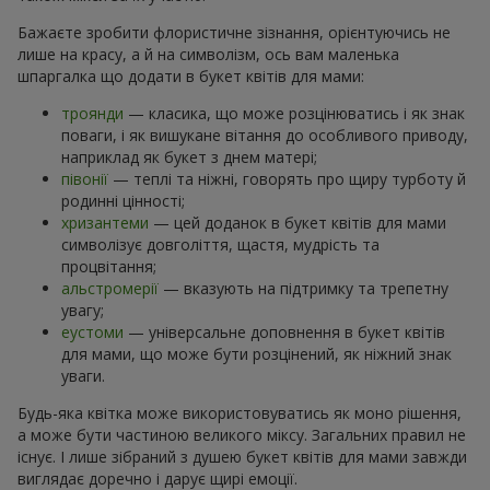
Бажаєте зробити флористичне зізнання, орієнтуючись не
лише на красу, а й на символізм, ось вам маленька
шпаргалка що додати в букет квітів для мами:
троянди
— класика, що може розцінюватись і як знак
поваги, і як вишукане вітання до особливого приводу,
наприклад як букет з днем матері;
півонії
— теплі та ніжні, говорять про щиру турботу й
родинні цінності;
хризантеми
— цей доданок в букет квітів для мами
символізує довголіття, щастя, мудрість та
процвітання;
альстромерії
— вказують на підтримку та трепетну
увагу;
еустоми
— універсальне доповнення в букет квітів
для мами, що може бути розцінений, як ніжний знак
уваги.
Будь-яка квітка може використовуватись як моно рішення,
а може бути частиною великого міксу. Загальних правил не
існує. І лише зібраний з душею букет квітів для мами завжди
виглядає доречно і дарує щирі емоції.