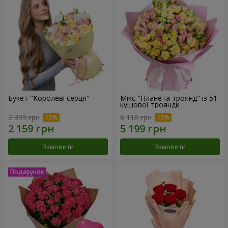
Букет "Королеві серця"
Мікс "Планета троянд" із 51
кущової троянди
2 399 грн
6 116 грн
Замовити
Замовити