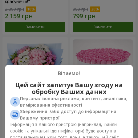
красунечці!"
2 399 грн
999 грн
Замовити
Замовити
Вітаємо!
Цей сайт запитує Вашу згоду на
обробку Ваших даних
Персоналізована реклама, контент, аналітика,
Романтичний букет
Квіти в коробці "101 рожева
вимірювання ефективності
"Небеса"
троянда"
Збереження і/або доступ до інформації на
1 999 грн
8 799 грн
Вашому пристрої
Інформація з Вашого пристрою (наприклад, файли
cookie та унікальні ідентифікатори) буде доступна
Замовити
Замовити
постачальникам. Крім того, вони, а також цей сайт