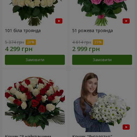
101 біла троянда
51 рожева троянда
5 374 грн
4 614 грн
Замовити
Замовити
Кошик "З найкращими
Кошик "Янголятко"