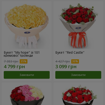
Букет "My hope" зі 101
Букет "Red Castle"
кремової троянди
7 383 грн
4 427 грн
Замовити
Замовити