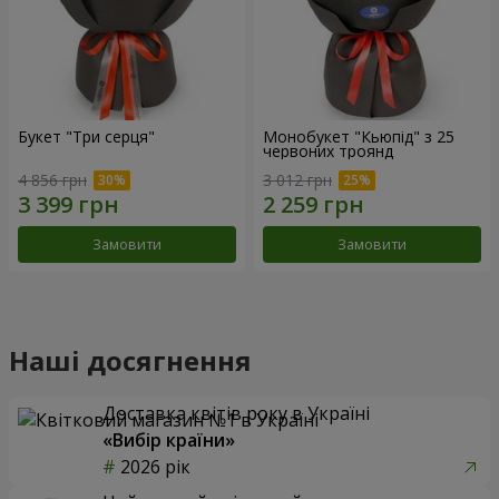
Букет "Три серця"
Монобукет "Кьюпід" з 25
червоних троянд
4 856 грн
3 012 грн
Замовити
Замовити
Наші досягнення
Доставка квітів року в Україні
«Вибір країни»
2026 рік