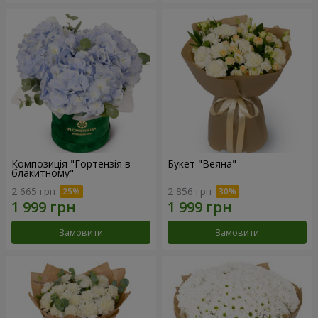
Композиція "Гортензія в
Букет "Веяна"
блакитному"
2 665 грн
2 856 грн
Замовити
Замовити