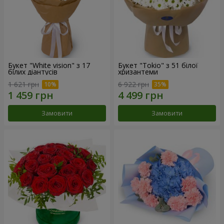
Букет "White vision" з 17
Букет "Tokio" з 51 білої
білих діантусів
хризантеми
1 621 грн
6 922 грн
Замовити
Замовити