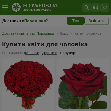
Доставка в
Порадівка
?
Так
Змінити
Доставка в
Порадівка
|
безкоштовно
Доставка квітів у м. Порадівка
> Кому > Квіти чоловікові
Купити квіти для чоловіка
Сортування:
дешевше
дорожче
популярні