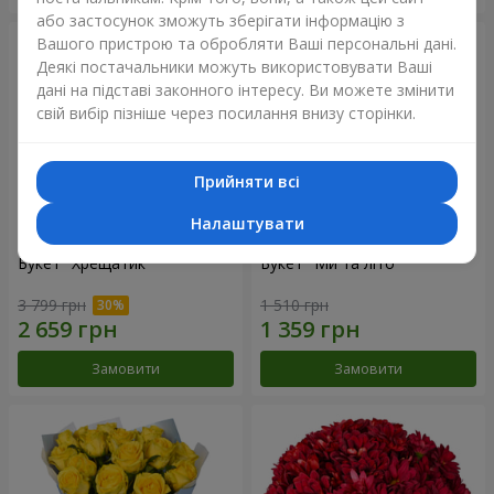
або застосунок зможуть зберігати інформацію з
Вашого пристрою та обробляти Ваші персональні дані.
Деякі постачальники можуть використовувати Ваші
дані на підставі законного інтересу. Ви можете змінити
свій вибір пізніше через посилання внизу сторінки.
Прийняти всі
Налаштувати
Букет "Хрещатик"
Букет "Ми та літо"
3 799 грн
1 510 грн
Замовити
Замовити