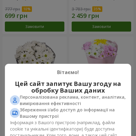
777 грн
3 783 грн
Замовити
Замовити
Вітаємо!
Цей сайт запитує Вашу згоду на
обробку Ваших даних
Персоналізована реклама, контент, аналітика,
Букет "Кіото" з 5 білих
Букет "Пори року"
вимірювання ефективності
хризантем
Збереження і/або доступ до інформації на
999 грн
1 124 грн
Вашому пристрої
Інформація з Вашого пристрою (наприклад, файли
cookie та унікальні ідентифікатори) буде доступна
Замовити
Замовити
постачальникам. Крім того, вони, а також цей сайт