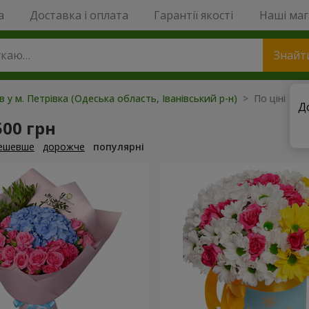
a
Доставка і оплата
Гарантії якості
Наші ма
Знайт
в у м. Петрівка (Одеська область, Іванівський р-н)
> По ціні > 1
Д
500 грн
ешевше
дорожче
популярні