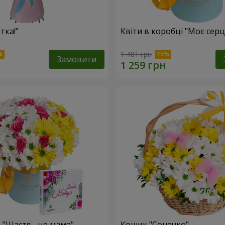
тка!"
Квіти в коробці "Моє серц
1 481 грн
Замовити
 "Щастя - це мама"
Кошик "Сонечко"