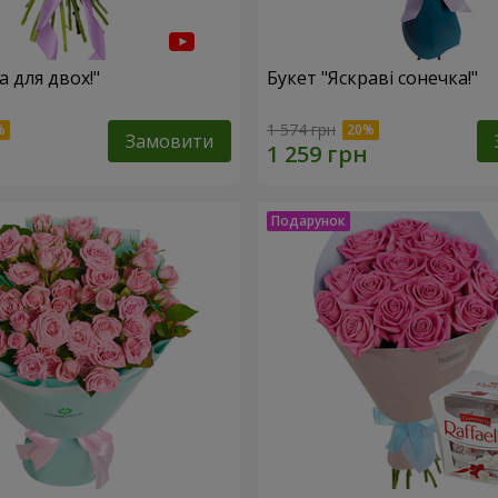
а для двох!"
Букет "Яскраві сонечка!"
1 574 грн
Замовити