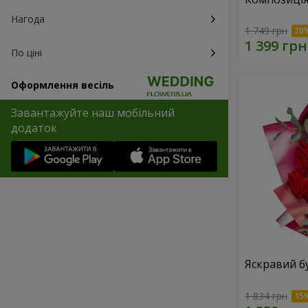
Нагода
1 749 грн
По ціні
Оформлення весіль
Завантажуйте наш мобільний
додаток
Яскравий б
1 834 грн