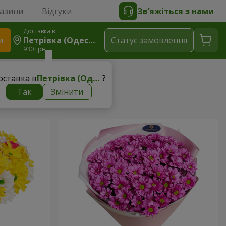
газини
Відгуки
Зв’яжіться з нами
Доставка в
и
Петрівка (Одеська Область, Іванівський Р-Н)
Статус замовлення
930 грн
000 - 1500 грн
оставка в
Петрівка (Одеська область, Іванівський р-н)
?
Так
Змінити