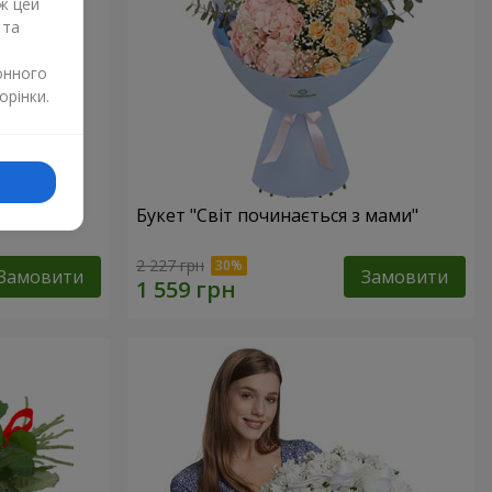
ж цей
 та
онного
орінки.
Букет "Світ починається з мами"
2 227 грн
Замовити
Замовити