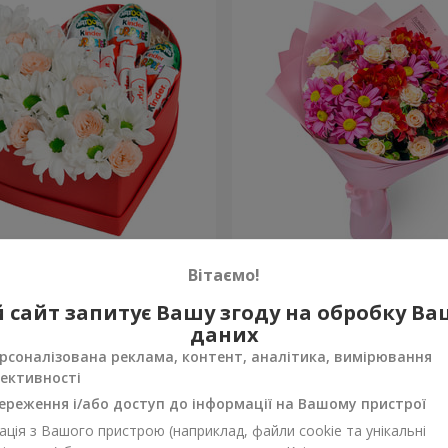
обці "Посміхнись!"
Букет "Ніжне кохання"
Вітаємо!
1 554 грн
 сайт запитує Вашу згоду на обробку В
Замовити
даних
рсоналізована реклама, контент, аналітика, вимірювання
ективності
ереження і/або доступ до інформації на Вашому пристрої
ція з Вашого пристрою (наприклад, файли cookie та унікальні