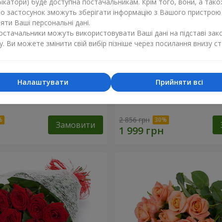
ікатори) буде доступна постачальникам. Крім того, вони, а тако
бо застосунок зможуть зберігати інформацію з Вашого пристрою
ти Ваші персональні дані.
постачальники можуть використовувати Ваші дані на підставі зак
у. Ви можете змінити свій вибір пізніше через посилання внизу ст
Налаштувати
Прийняти всі
одка мелодія"
Букет "Квітковий бал"
2 856 грн
Замовити