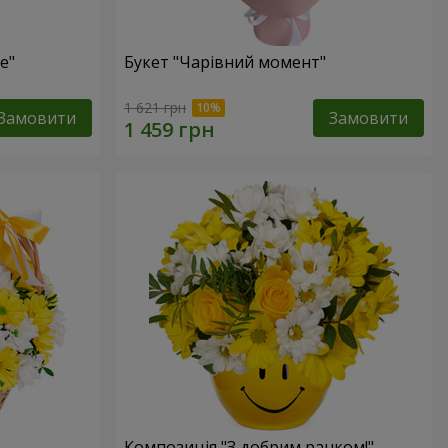
е"
Букет "Чарівний момент"
1 621 грн
Замовити
Замовити
Композиція "З добрим ранком!"