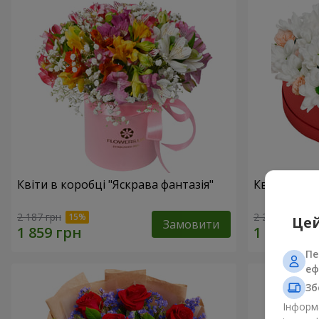
Квіти в коробці "Яскрава фантазія"
Квіти в кор
2 187 грн
2 249 грн
Цей
Замовити
Пе
еф
Зб
Інформа