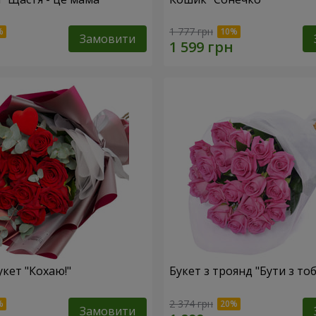
1 777 грн
Замовити
укет "Кохаю!"
Букет з троянд "Бути з то
2 374 грн
Замовити