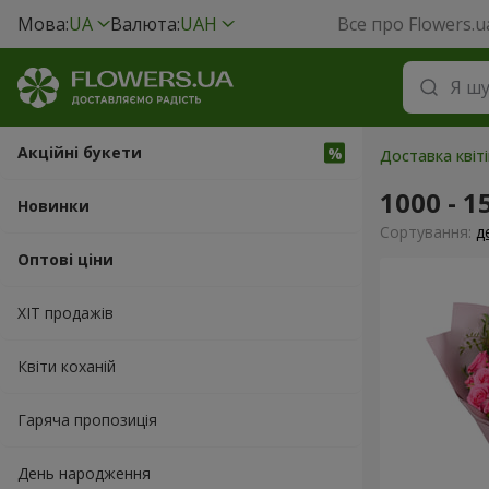
Мова:
UA
Валюта:
UAH
Все про Flowers.u
Акційні букети
Доставка квіті
1000 - 1
Новинки
Сортування:
д
Оптові ціни
ХІТ продажів
Квіти коханій
Гаряча пропозиція
День народження