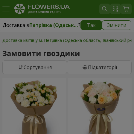
Доставка в
Петрівка (Одеська область, Іванівський р-н)
?
Так
Змінити
Доставка в
Петрівка (Одеська область, Іванівський р-н)
|
930 грн
Доставка квітів у м. Петрівка (Одеська область, Іванівський р-
Замовити гвоздики
Сортування
Підкатегорії