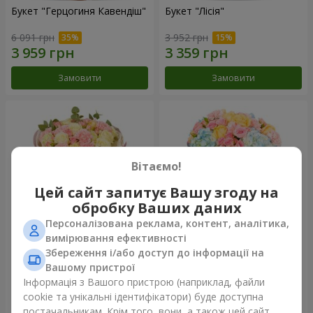
Букет "Герцогиня Кавендіш"
Букет "Лісія"
6 091 грн
3 952 грн
Замовити
Замовити
Вітаємо!
Цей сайт запитує Вашу згоду на
обробку Ваших даних
Персоналізована реклама, контент, аналітика,
вимірювання ефективності
Збереження і/або доступ до інформації на
Букет "Nude Perfume"
Букет "Ніжність світанку"
Вашому пристрої
3 128 грн
4 532 грн
Інформація з Вашого пристрою (наприклад, файли
cookie та унікальні ідентифікатори) буде доступна
постачальникам. Крім того, вони, а також цей сайт