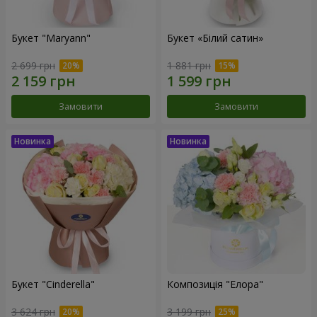
Букет "Maryann"
Букет «Білий сатин»
2 699 грн
1 881 грн
Замовити
Замовити
Букет "Cinderella"
Композиція "Елора"
3 624 грн
3 199 грн