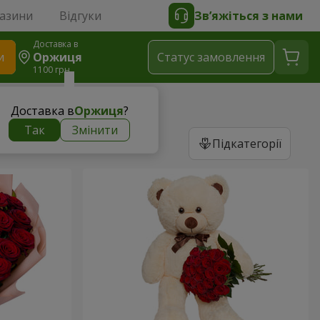
газини
Відгуки
Зв’яжіться з нами
Доставка в
и
Оржиця
Статус замовлення
1100 грн
Доставка в
Оржиця
?
Так
Змінити
Підкатегорії