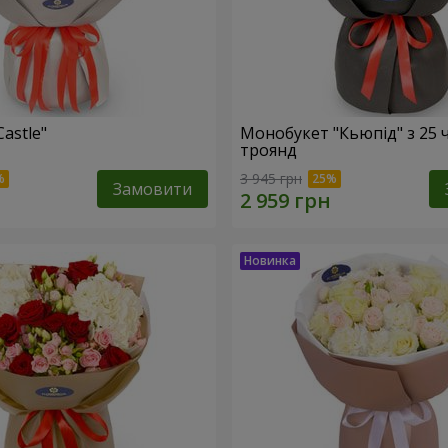
Castle"
Монобукет "Кьюпід" з 25 
троянд
3 945 грн
Замовити