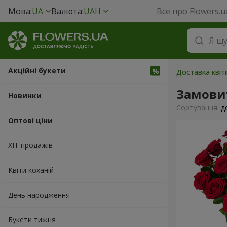
Мова:
UA
Валюта:
UAH
Все про Flowers.u
Акційні букети
Доставка квіт
Замови
Новинки
Сортування:
д
Оптові ціни
ХІТ продажів
Квіти коханій
День народження
Букети тижня