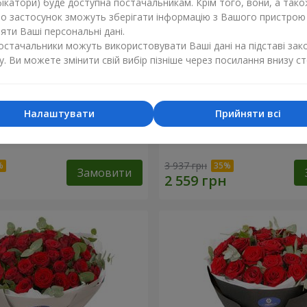
ікатори) буде доступна постачальникам. Крім того, вони, а тако
бо застосунок зможуть зберігати інформацію з Вашого пристрою
ти Ваші персональні дані.
постачальники можуть використовувати Ваші дані на підставі зак
у. Ви можете змінити свій вибір пізніше через посилання внизу ст
Налаштувати
Прийняти всі
х троянд з Пандою
19 червоних троянд з Ве
3 937 грн
Замовити