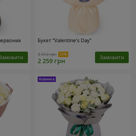
червоних
Букет "Valentine's Day"
3 012 грн
Замовити
Замовити