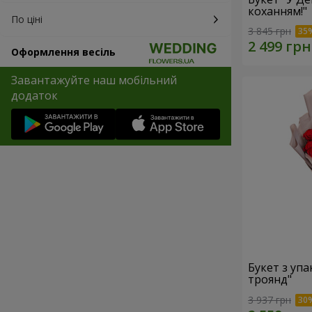
коханням!"
По ціні
3 845 грн
Оформлення весіль
Завантажуйте наш мобільний
додаток
Букет з уп
троянд"
3 937 грн