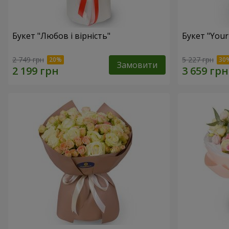
Букет "Любов і вірність"
Букет "Your
2 749 грн
5 227 грн
Замовити