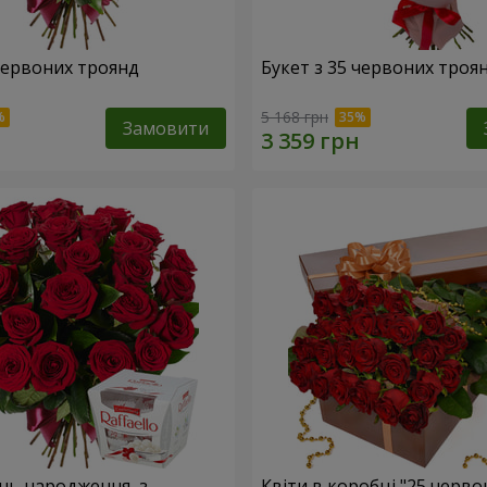
 червоних троянд
Букет з 35 червоних троя
5 168 грн
Замовити
ень народження, з
Квіти в коробці "25 черво