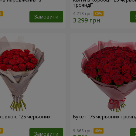
троянд!"
4 713 грн
Замовити
аковкою "25 червоних
Букет "75 червоних троян
9 665 грн
Замовити