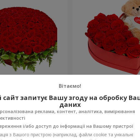
а троянда
Композиція "Зворушливий
Вітаємо!
2 666 грн
 сайт запитує Вашу згоду на обробку В
Замовити
даних
рсоналізована реклама, контент, аналітика, вимірювання
ективності
ереження і/або доступ до інформації на Вашому пристрої
ція з Вашого пристрою (наприклад, файли cookie та унікальні