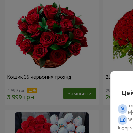
Кошик 35 червоних троянд
251 червон
4 999 грн
29 284 грн
Цей
Замовити
Пе
еф
Зб
Інформа