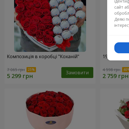
ідентиф
сайт а
обробля
Деякі 
інтерес
Композиція в коробці "Коханій"
19 червони
7 065 грн
4 598 грн
Замовити