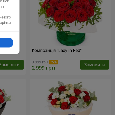
ж цей
 та
онного
орінки.
дмедиком
Композиція "Lady in Red"
3 999 грн
Замовити
Замовити