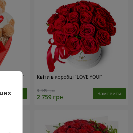
 презент"
Квіти в коробці "LOVE YOU!"
3 449 грн
аших
Замовити
Замовити