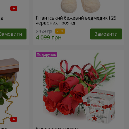
нд
Гігантський бежевий ведмедик і 25
червоних троянд
5 124 грн
Замовити
Замовити
них
5 червоних троянд