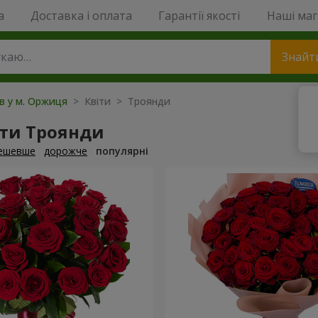
a
Доставка і оплата
Гарантії якості
Наші ма
Знайт
ів у м. Оржиця
> Квіти > Троянди
ти Троянди
ешевше
дорожче
популярні