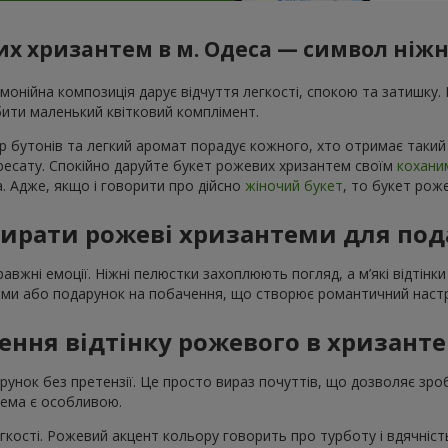
х хризантем в м. Одеса — символ ніжн
монійна композиція дарує відчуття легкості, спокою та затишку.
бити маленький квітковий комплімент.
ір бутонів та легкий аромат порадує кожного, хто отримає такий
ресату. Спокійно даруйте букет рожевих хризантем своїм
кохани
а. Адже, якщо і говорити про дійсно
жіночий букет
, то букет рож
ирати рожеві хризантеми для под
жні емоції. Ніжні пелюстки захоплюють погляд, а м’які відтінки д
ами або подарунок на побачення, що створює романтичний настр
ення відтінку рожевого в хризант
унок без претензії. Це просто вираз почуттів, що дозволяє зр
ема є особливою.
кості. Рожевий акцент кольору говорить про турботу і вдячність 