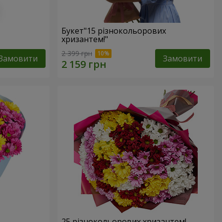
Букет"15 різнокольорових
хризантем!"
2 399 грн
Замовити
Замовити
25 різнокольорових хризантем!