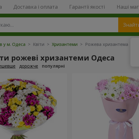
a
Доставка і оплата
Гарантії якості
Наші ма
Знайт
ів у м. Одеса
> Квіти >
Хризантеми
> Рожева хризантема
ти рожеві хризантеми Одеса
ешевше
дорожче
популярні