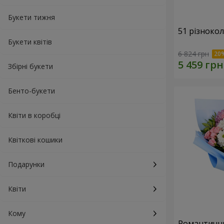
Букети тижня
51 різноко
Букети квітів
6 824 грн
Збірні букети
Бенто-букети
Квіти в коробці
Квіткові кошики
Подарунки
Квіти
Кому
Романтични