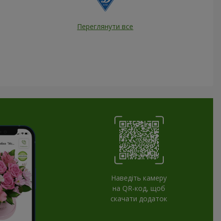
Переглянути все
Наведіть камеру
на QR-код, щоб
скачати додаток