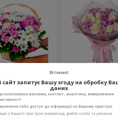
антем "Яскрава галявина"
Букет "Дежавю"
Вітаємо!
2 705 грн
 сайт запитує Вашу згоду на обробку В
Замовити
даних
рсоналізована реклама, контент, аналітика, вимірювання
ективності
ереження і/або доступ до інформації на Вашому пристрої
ція з Вашого пристрою (наприклад, файли cookie та унікальні