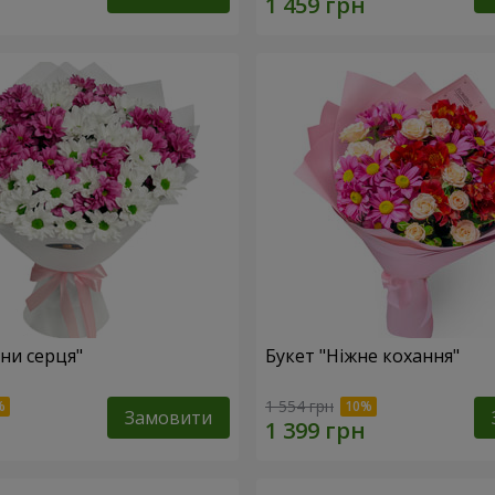
ни серця"
Букет "Ніжне кохання"
1 554 грн
Замовити