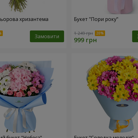
льорова хризантема
Букет "Пори року"
1 249 грн
Замовити
й букет "Небеса"
Букет "Солодка мелодія"