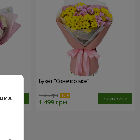
Букет "Сонечко моє"
1 666 грн
аших
Замовити
Замовити