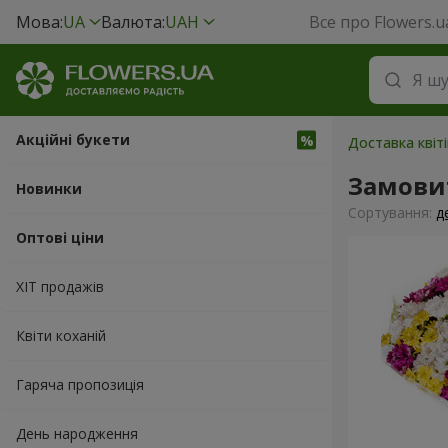
Мова:
UA
Валюта:
UAH
Все про Flowers.u
Акційні букети
Доставка квіт
Замови
Новинки
Сортування:
д
Оптові ціни
ХІТ продажів
Квіти коханій
Гаряча пропозиція
День народження