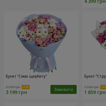
Букет "Смак щербету"
Букет "Стру
3 999 грн
2 656 грн
Замовити