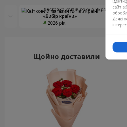
ідентиф
сайт а
Доставка квітів року в Україні
обробля
«Вибір країни»
Деякі 
2026 рік
інтерес
Щойно доставили