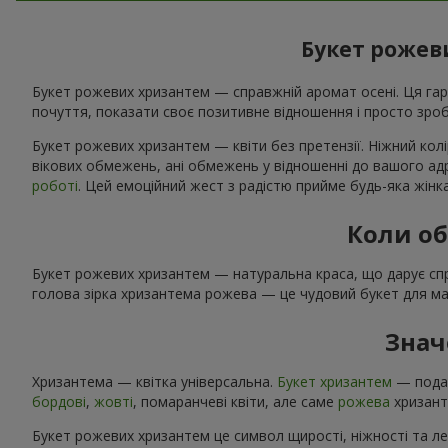
Букет рожеви
Букет рожевих хризантем — справжній аромат осені. Ця гар
почуття, показати своє позитивне відношення і просто зро
Букет рожевих хризантем — квіти без претензії. Ніжний кол
вікових обмежень, ані обмежень у відношенні до вашого ад
роботі
. Цей емоційний жест з радістю прийме будь-яка жінк
Коли об
Букет рожевих хризантем — натуральна краса, що дарує справ
голова зірка хризантема рожева — це чудовий букет для м
Знач
Хризантема — квітка універсальна.
Букет хризантем
— подар
бордові
,
жовті
, помаранчеві квіти, але саме
рожева
хризант
Букет рожевих хризантем це символ щирості, ніжності та лег