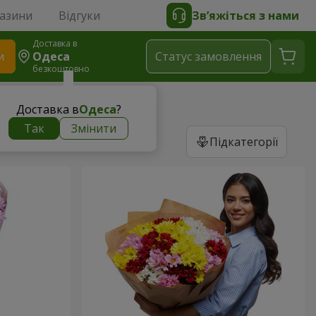
газини
Відгуки
Зв’яжіться з нами
Доставка в
и
Одеса
Статус замовлення
безкоштовно
Доставка в
Одеса
?
Так
Змінити
Підкатегорії