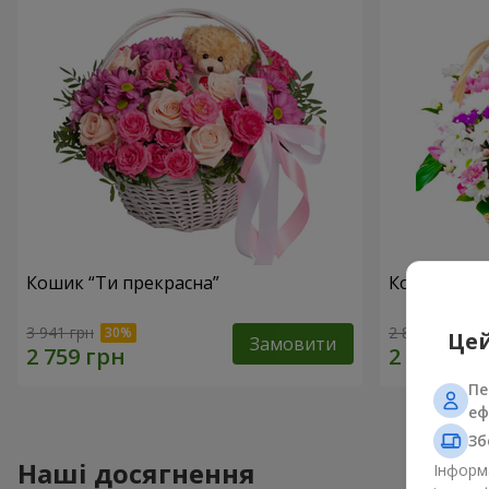
Кошик “Ти прекрасна”
Кошик хриз
3 941 грн
2 822 грн
Цей
Замовити
Пе
еф
Зб
Наші досягнення
Інформа