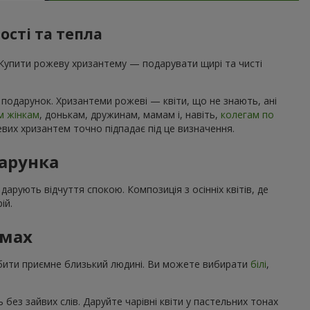
ості та тепла
 Купити рожеву хризантему — подарувати щирі та чисті
 подарунок. Хризантеми рожеві — квіти, що не знають, ані
м жінкам
, донькам, дружинам, мамам і, навіть,
колегам по
евих хризантем точно підпадає під це визначення.
арунка
арують відчуття спокою. Композиція з осінніх квітів, де
ій.
емах
обити приємне близький людині. Ви можете вибирати
білі
,
без зайвих слів. Даруйте чарівні квіти у пастельних тонах