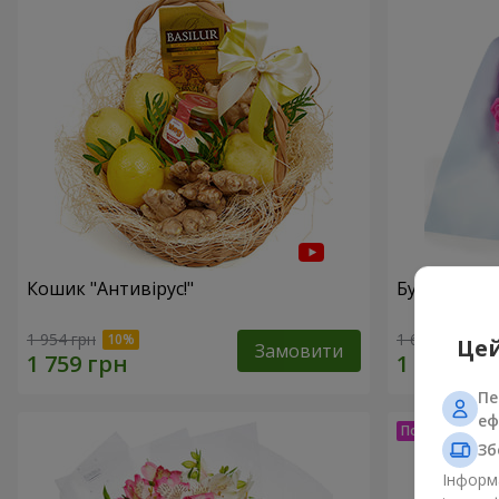
Кошик "Антивірус!"
Букет "15 
1 954 грн
1 646 грн
Цей
Замовити
Пе
еф
Зб
Інформа