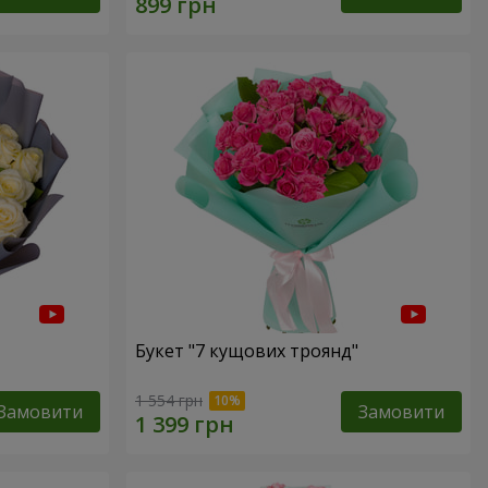
Букет "7 кущових троянд"
1 554 грн
Замовити
Замовити