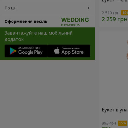
По ціні
2 510 грн
Оформлення весіль
Завантажуйте наш мобільний
додаток
Букет в упа
893 грн