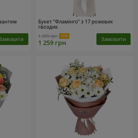
изантем
Букет "Фламінго" з 17 рожевих
гвоздик
1 399 грн
Замовити
Замовити