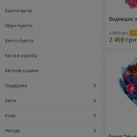
Букети квітів
Ведмедик з
Збірні букети
2 893 грн
Бенто-букети
Квіти в коробці
Квіткові кошики
Подарунки
Квіти
Кому
Нагода
Букет "Не в