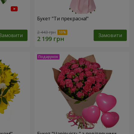
Букет "Ти прекрасна!"
2 443 грн
Замовити
Замовити
ком!"
Букет "Чарівність" з повітряними