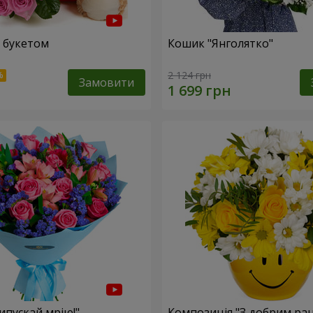
 букетом
Кошик "Янголятко"
2 124 грн
Замовити
ипускай мрію!"
Композиція "З добрим ран