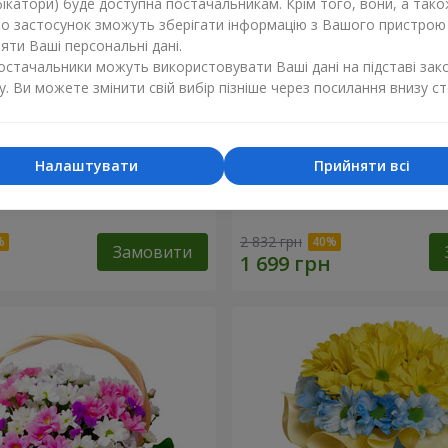
ікатори) буде доступна постачальникам. Крім того, вони, а тако
бо застосунок зможуть зберігати інформацію з Вашого пристрою
ти Ваші персональні дані.
постачальники можуть використовувати Ваші дані на підставі зак
у. Ви можете змінити свій вибір пізніше через посилання внизу ст
Налаштувати
Прийняти всі
к кохання" + Raffaello
9 гілок фіолетової еустом
2 832 грн
Замовити