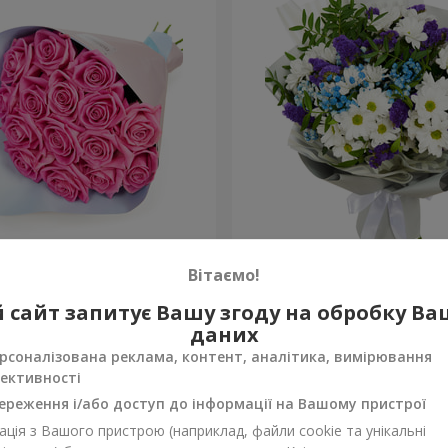
рожевих троянд"
Яскравий букет на День 
Вітаємо!
1 554 грн
 сайт запитує Вашу згоду на обробку В
Замовити
даних
рсоналізована реклама, контент, аналітика, вимірювання
ективності
ереження і/або доступ до інформації на Вашому пристрої
ція з Вашого пристрою (наприклад, файли cookie та унікальні