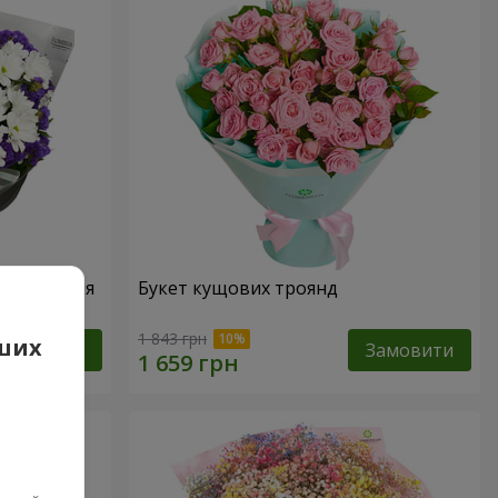
народження
Букет кущових троянд
1 843 грн
аших
Замовити
Замовити