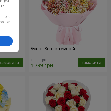
ж цей
 та
онного
орінки.
и
Букет "Веселка емоцій"
1 999 грн
Замовити
Замовити