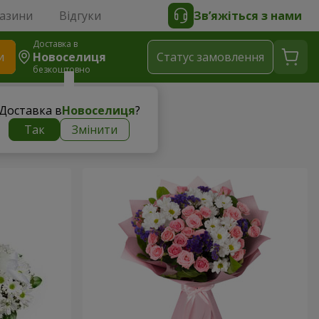
газини
Відгуки
Зв’яжіться з нами
Доставка в
и
Новоселиця
Статус замовлення
безкоштовно
Доставка в
Новоселиця
?
Так
Змінити