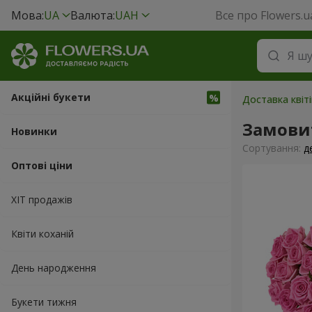
Мова:
UA
Валюта:
UAH
Все про Flowers.u
Акційні букети
Доставка квіт
Замови
Новинки
Сортування:
д
Оптові ціни
ХІТ продажів
Квіти коханій
День народження
Букети тижня