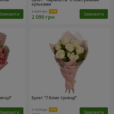
кульками
2 624 грн
Замовити
Замовити
ечці!"
Букет "7 білих троянд!"
1 124 грн
Замовити
Замовити