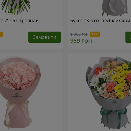
сть" з 51 троянди
Букет "Кіото" з 5 білих хр
1 066 грн
Замовити