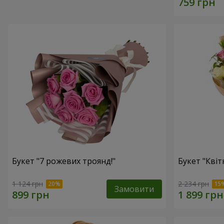
Букет "7 рожевих троянд!"
Букет "Квітк
1 124 грн
2 234 грн
Замовити