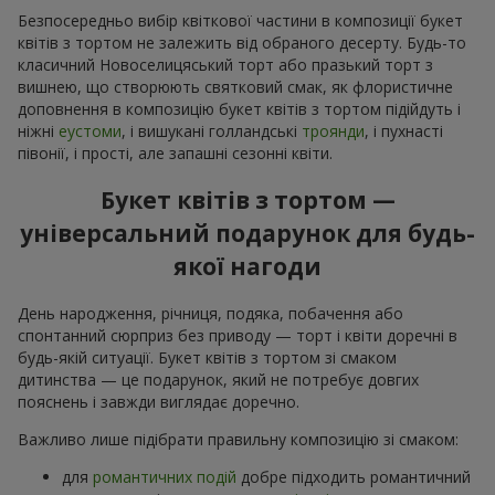
Безпосередньо вибір квіткової частини в композиції букет
квітів з тортом не залежить від обраного десерту. Будь-то
класичний Новоселицяський торт або празький торт з
вишнею, що створюють святковий смак, як флористичне
доповнення в композицію букет квітів з тортом підійдуть і
ніжні
еустоми
, і вишукані голландські
троянди
, і пухнасті
півонії, і прості, але запашні сезонні квіти.
Букет квітів з тортом —
універсальний подарунок для будь-
якої нагоди
День народження, річниця, подяка, побачення або
спонтанний сюрприз без приводу — торт і квіти доречні в
будь-якій ситуації. Букет квітів з тортом зі смаком
дитинства — це подарунок, який не потребує довгих
пояснень і завжди виглядає доречно.
Важливо лише підібрати правильну композицію зі смаком:
для
романтичних подій
добре підходить романтичний