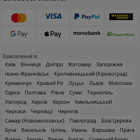
Замовлення в:
Київ
Вінниця
Дніпро
Житомир
Запоріжжя
Івано-Франківськ
Кропивницький (Кіровоград)
Кременчук
Кривий Ріг
Луцьк
Львів
Миколаїв
Одеса
Полтава
Рівне
Суми
Тернопіль
Ужгород
Харків
Херсон
Хмельницький
Черкаси
Чернівці
Чернігів
Самар (Новомосковськ)
Павлоград
Біла Церква
Буча
Васильків
Ірпінь
Умань
Варшава
Прага
Відень
Берлін
Ревне
Бургас
Сонячний берег