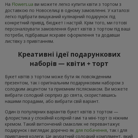
На
Flowers.ua
ви можете легко купити квіти з тортом з
доставкою по Новоселиці в одному замовленні. У каталозі
легко підібрати вишуканий кулінарний подарунок під
конкретний привід, бюджет і настрій. Крім того, ми готові
персоналізувати замовлення букет квітів з тортом під ваші
потреби, підібравши яскраве оформлення та додавши
листівку з привітанням.
Креативні ідеї подарункових
наборів — квіти + торт
Букет квітів з тортом може бути як повсякденним
презентом, так і оригінальним подарунковим набором з
солодким акцентом та приємним післясмаком. Ви можете
вибрати солодкий сюрприз до свята, скориставшись
нашими порадами, або вибрати свій варіант.
Один із популярних варіантів букет квітів з тортом —
флористика у спокійній колірній гамі та міні-торт із ніжним
кремом. Такий витончений смаколик не перевантажує
подарунок і виглядає доречно як
для побачення
, так і для
привітання колеги. Це акуратний солодкий комплімент, який