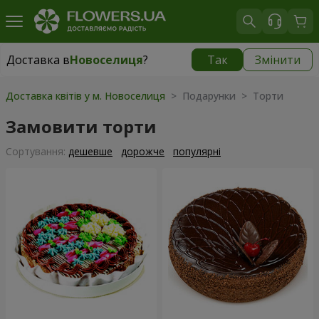
Доставка в
Новоселиця
?
Так
Змінити
Доставка в
Новоселиця
|
безкоштовно
Доставка квітів у м. Новоселиця
> Подарунки > Торти
Замовити торти
Сортування:
дешевше
дорожче
популярні