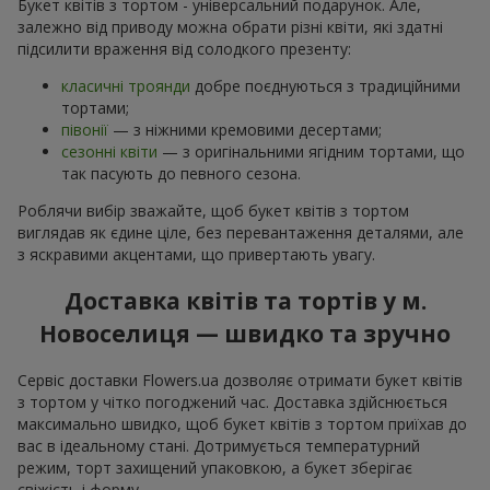
Букет квітів з тортом - універсальний подарунок. Але,
залежно від приводу можна обрати різні квіти, які здатні
підсилити враження від солодкого презенту:
класичні троянди
добре поєднуються з традиційними
тортами;
півонії
— з ніжними кремовими десертами;
сезонні квіти
— з оригінальними ягідним тортами, що
так пасують до певного сезона.
Роблячи вибір зважайте, щоб букет квітів з тортом
виглядав як єдине ціле, без перевантаження деталями, але
з яскравими акцентами, що привертають увагу.
Доставка квітів та тортів у м.
Новоселиця — швидко та зручно
Сервіс доставки Flowers.ua дозволяє отримати букет квітів
з тортом у чітко погоджений час. Доставка здійснюється
максимально швидко, щоб букет квітів з тортом приїхав до
вас в ідеальному стані. Дотримується температурний
режим, торт захищений упаковкою, а букет зберігає
свіжість і форму.