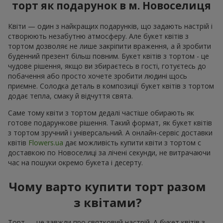
торт як подарунок в м. Новоселиця
Квіти — один з найкращих подарунків, що задають настрій і
створюють незабутню атмосферу. Але букет квітів з
тортом дозволяє не лише закріпити враження, а й зробити
буденний презент більш повним. Букет квітів з тортом - це
чудове рішення, якщо ви збираєтесь в гості, готуєтесь до
побачення або просто хочете зробити людині щось
приємне. Солодка деталь в композиції букет квітів з тортом
додає тепла, смаку й відчуття свята.
Саме тому квіти з тортом дедалі частіше обирають як
готове подарункове рішення. Такий формат, як букет квітів
з тортом зручний і універсальний. А онлайн-сервіс доставки
квітів
Flowers.ua
дає можливість купити квіти з тортом с
доставкою по Новоселиці за лічені секунди, не витрачаючи
час на пошуки окремо букета і десерту.
Чому варто купити торт разом
з квітами?
Торт — це завжди про святковий настрій. А букет квітів з