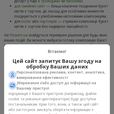
десерт у парі з
трояндами
чи
півоніями
;
для сімейних свят
— більш класичне поєднання букет
квітів з тортом, де ласощі для особливих моментів
поєднуються з улюбленими квітковими композиціям;
для
колег
або
партнерів
— стримані композиції букет
квітів з тортом без надмірної емоційності.
На
Flowers.ua
знайдуться перевірені рішення для будь-яких
ваших подій. Ви можете вибрати готову композицію букет
квітів з тортом з відповідного розділу каталогу або
замовити окремо солодкий дарунок і вподобані квіти.
Вітаємо!
Більше варіантів серед
акційних пропозицій
та хітів.
Цей сайт запитує Вашу згоду на
обробку Ваших даних
Торти з живими квітами —
Персоналізована реклама, контент, аналітика,
краса та смак в одному
вимірювання ефективності
подарунку
Збереження і/або доступ до інформації на
Вашому пристрої
Інформація з Вашого пристрою (наприклад, файли
Торти з живими квітами – це сучасне поєднання
cookie та унікальні ідентифікатори) буде доступна
флористики та гастрономічної естетики. Ексклюзивний
постачальникам. Крім того, вони, а також цей сайт
десерт в поєднанні з
вишуканим букетом
виглядає ефектно,
стильно й підкреслює особливість події, як
день
або застосунок зможуть зберігати інформацію з