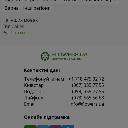
Варна
інші регіони
На інших мовах:
Eng:
Cakes
Рус:
Торты
Контактні дані
Телефонуйте нам
+1 718 475 92 72
Київстар
(067) 355 77 55
Водафон
(099) 355 77 55
Лайфсел
(073) 565 56 68
Email
info@flowers.ua
Онлайн підтримка