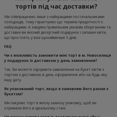
тортів під час доставки?
Ми співпрацюємо лише з найкращими постачальниками
солодощів, тому гарантуємо що терміни придатності є
найкращими. А завдяки правильним умовам зберіганням та
доставки ви якісний десертний подарунок і запашні квіти,
що простоять у вазі щонайменше 5 днів.
FAQ
Чи є можливість замовити міні торт в м. Новоселиця
у подарунок із доставкою у день замовлення?
Так. Ви можете оформити замовлення на букет квітів з
тортом з доставкою в день оформлення або на будь-яку
іншу дату.
Як упакований торт, якщо я замовляю його разом з
букетом?
Ми пакуємо торт в якісну захисну упаковку, щоб ви
отримали його в ідеальному стані.
Чи можна купити торт із доставкою вночі або у