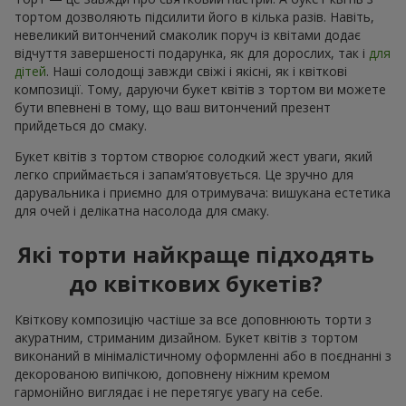
тортом дозволяють підсилити його в кілька разів. Навіть,
невеликий витончений смаколик поруч із квітами додає
відчуття завершеності подарунка, як для дорослих, так і
для
дітей
. Наші солодощі завжди свіжі і якісні, як і квіткові
композиції. Тому, даруючи букет квітів з тортом ви можете
бути впевнені в тому, що ваш витончений презент
прийдеться до смаку.
Букет квітів з тортом створює солодкий жест уваги, який
легко сприймається і запам’ятовується. Це зручно для
дарувальника і приємно для отримувача: вишукана естетика
для очей і делікатна насолода для смаку.
Які торти найкраще підходять
до квіткових букетів?
Квіткову композицію частіше за все доповнюють торти з
акуратним, стриманим дизайном. Букет квітів з тортом
виконаний в мінімалістичному оформленні або в поєднанні з
декорованою випічкою, доповнену ніжним кремом
гармонійно виглядає і не перетягує увагу на себе.