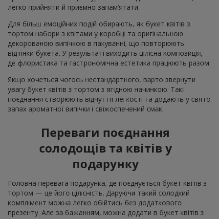
легко прийняти й приємно запам’ятати.
Для більш емоційних подій обирають, як букет квітів з
тортом набори з квітами у коробці та оригінальною
декорованою випічкою в пакуванні, що повторюють
відтінки букета. У результаті виходить цілісна композиція,
де флористика та гастрономічна естетика працюють разом.
Якщо хочеться чогось нестандартного, варто звернути
увагу букет квітів з тортом з ягідною начинкою. Такі
поєднання створюють відчуття легкості та додають у свято
запах ароматної випічки і свіжоспечений смак.
Переваги поєднання
солодощів та квітів у
подарунку
Головна перевага подарунка, де поєднується букет квітів з
тортом — це його цілісність. Даруючи такий солодкий
комплімент можна легко обійтись без додаткового
презенту. Але за бажанням, можна додати в букет квітів з