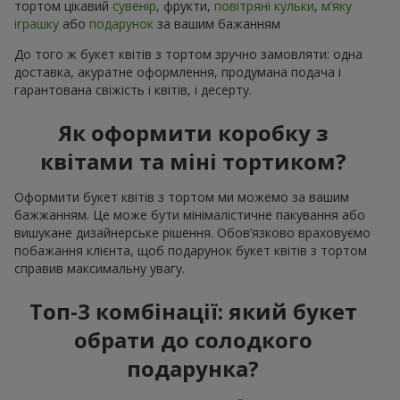
тортом цікавий
сувенір
, фрукти,
повітряні кульки
,
м’яку
іграшку
або
подарунок
за вашим бажанням
До того ж букет квітів з тортом зручно замовляти: одна
доставка, акуратне оформлення, продумана подача і
гарантована свіжість і квітів, і десерту.
Як оформити коробку з
квітами та міні тортиком?
Оформити букет квітів з тортом ми можемо за вашим
бажжанням. Це може бути мінімалістичне пакування або
вишукане дизайнерське рішення. Обов’язково враховуємо
побажання клієнта, щоб подарунок букет квітів з тортом
справив максимальну увагу.
Топ-3 комбінації: який букет
обрати до солодкого
подарунка?