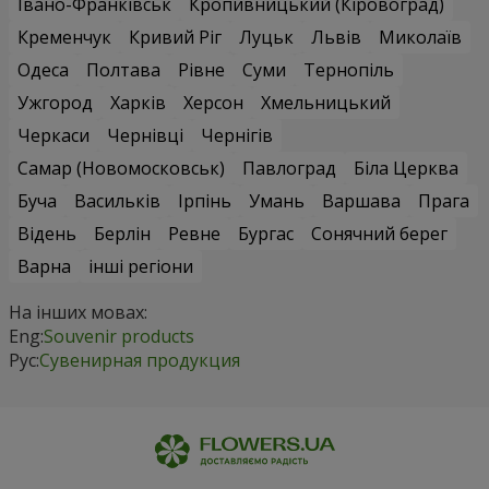
Івано-Франківськ
Кропивницький (Кіровоград)
Кременчук
Кривий Ріг
Луцьк
Львів
Миколаїв
Одеса
Полтава
Рівне
Суми
Тернопіль
Ужгород
Харків
Херсон
Хмельницький
Черкаси
Чернівці
Чернігів
Самар (Новомосковськ)
Павлоград
Біла Церква
Буча
Васильків
Ірпінь
Умань
Варшава
Прага
Відень
Берлін
Ревне
Бургас
Сонячний берег
Варна
інші регіони
На інших мовах:
Eng:
Souvenir products
Рус:
Сувенирная продукция