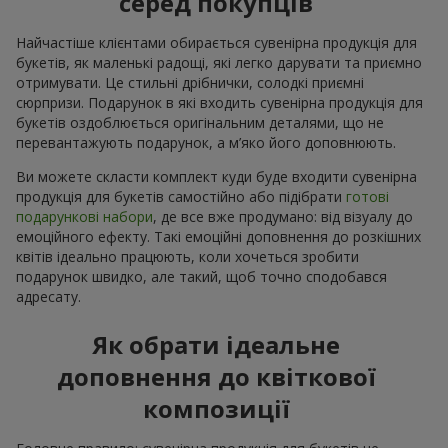
серед покупців
Найчастіше клієнтами обирається сувенірна продукція для
букетів, як маленькі радощі, які легко дарувати та приємно
отримувати. Це стильні дрібнички, солодкі приємні
сюрпризи. Подарунок в які входить сувенірна продукція для
букетів оздоблюється оригінальним деталями, що не
перевантажують подарунок, а м’яко його доповнюють.
Ви можете скласти комплект куди буде входити сувенірна
продукція для букетів самостійно або підібрати
готові
подарункові набори
, де все вже продумано: від візуалу до
емоційного ефекту. Такі емоційні доповнення до розкішних
квітів ідеально працюють, коли хочеться зробити
подарунок швидко, але такий, щоб точно сподобався
адресату.
Як обрати ідеальне
доповнення до квіткової
композиції