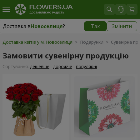
Доставка в
Новоселиця
?
Так
Змінити
Доставка в
Новоселиця
|
безкоштовно
Доставка квітів у м. Новоселиця
> Подарунки > Сувенірна про
Замовити сувенірну продукцію
Сортування:
дешевше
дорожче
популярні