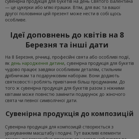
сувенірна продукція для букетів на день Святого Валентина
— це цукерки або м’які іграшки. Втім, для вас та вашої
другої половинки цей презент може нести в собі щось
особливе.
Ідеї доповнень до квітів на 8
Березня та інші дати
На 8 Березня, річниці, професійні свята або особливі події,
як
день народження дитини
, сувенірна продукція для букетів
чудово працює завдяки особливим деталям, стильним
дрібничкам та подарунковим наборам. Вони додають
святковості і роблять привітання більш продуманим. До
того ж сувенірна продукція для букетів разом з ніжними
квітами може повністю замінити подарунок до жіночого
свята чи певної символічної дати.
Сувенірна продукція до композицій
Сувенірна продукція для композицій створюється з
урахуванням масштабу і подачі. Тут важливі елементи