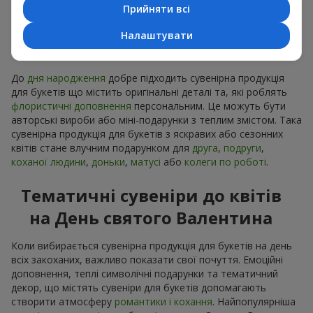
Прийняти всі
Сувенірна продукція до
Налаштувати
букетів на День народження
До
дня народження
добре підходить сувенірна продукція
для букетів що містить оригінальні деталі та, які роблять
флористичні доповнення
персональним. Це можуть бути
авторські вироби або міні-подарунки з теплим змістом. Така
сувенірна продукція для букетів з яскравих або сезонних
квітів стане влучним подарунком для
друга
,
подруги
,
коханої людини
,
доньки
,
матусі
або
колеги по роботі
.
Тематичні сувеніри до квітів
на День святого Валентина
Коли вибирається сувенірна продукція для букетів на день
всіх закоханих, важливо показати свої почуття. Емоційні
доповнення, теплі символічні подарунки та тематичний
декор, що містять сувеніри для букетів допомагають
створити атмосферу
романтики і кохання
. Найпопулярніша