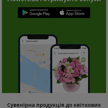
Сувенірна продукція до квіткових