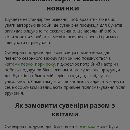
новинки
Шукаєте нестандартне рішення, щоб вразити? До вашої
уваги авторські вироби, де сувенірна продукція для букетів
виглядає вишукано та ексклюзивно. Це ідеальний вибір,
коли хочеться вийти за межі класичних рішень і приємно
здивувати отримувача.
Сувенірна продукція для композицій призначених для
певного сезонного заходу гармонійно поєднуються з
квітами певної пори року
, підкреслює потрібний настрій і
робить подарунок більш живим. А ще сувенірна продукція
для букетів в обмеженій серії завжди додає відчуття
унікальності. Саме такі деталі дозволяють адресату відчути
себе особливим і залишають приємне післясмакування після
вручення.
Як замовити сувеніри разом з
квітами
Сувенірна продукція для букетів на
Flowers.ua
може бути