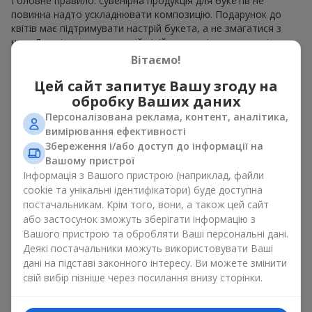
Головне правило: сувенірна продукція для букетів не
повинна надто ускладнювати композицію. Подарунок до
квітів має підтримувати настрій букета, а не змагатися з
ним. Для ніжних композицій підійде сувенірна продукція для
букетів, як легкі символічні додатки та легкі елементи
Вітаємо!
декору. Це може бути
тортик
або
маленька м’яка іграшка
.
Цей сайт запитує Вашу згоду на
Для яскравих є сенс використати більш сміливі додаткові
акценти, як вишукані
цукерки
чи дорогі сувеніри.
обробку Ваших даних
Персоналізована реклама, контент, аналітика,
Сувенірна продукція для букетів повинна вибиратись,
вимірювання ефективності
враховуючи й привід, і людину, якій адресований подарунок.
Збереження і/або доступ до інформації на
Якщо сумніваєтесь, яка сувенірна продукція для букетів вам
Вашому пристрої
потрібна — обирайте універсальні маленькі приємності,
Інформація з Вашого пристрою (наприклад, файли
широкий вибір яких знайдеться у нашому каталозі.
cookie та унікальні ідентифікатори) буде доступна
Сувеніри до букетів на різні свята
постачальникам. Крім того, вони, а також цей сайт
або застосунок зможуть зберігати інформацію з
Вашого пристрою та обробляти Ваші персональні дані.
Свято задає настрій, а сувенірна продукція для букетів його
Деякі постачальники можуть використовувати Ваші
підкреслює. Саме тому сувеніри для квітів часто обирають з
дані на підставі законного інтересу. Ви можете змінити
урахуванням дати та події. В нашому асортименті
свій вибір пізніше через посилання внизу сторінки.
знайдеться сувенірна продукція для букетів, що підійде до
будь-якого свята і може бути розрахована на будь-який
бюджет.