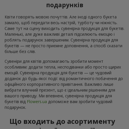
подарунків
Квіти говорять мовою почуттів. Але іноді одного букета
замало, щоб передати весь настрій, турботу чи ніжність.
Саме тут на сцену виходить сувенірна продукція для букетів.
Маленькі, але дуже важливі деталі підсилюють емоцію і
роблять подарунок завершеним. Сувенірна продукція для
букетів — не просто приємне доповнення, а спосіб сказати
більше без слів.
Сувеніри для квітів допомагають зробити момент
особливим: додати тепла, несподіванки або просто щирих
емоцій. Сувенірна продукція для букетів — це чудовий
доданок до будь-якої події: від романтичного побачення до
офіційного корпоративного привітання. Важливо лише
вибрати влучний презент, що є ідеальним рішенням для
вашого приводу. Ми впевнені, сувенірна продукція для
букетів від
Flowers.ua
допоможе вам зробити чудовий
подарунок.
Що входить до асортименту