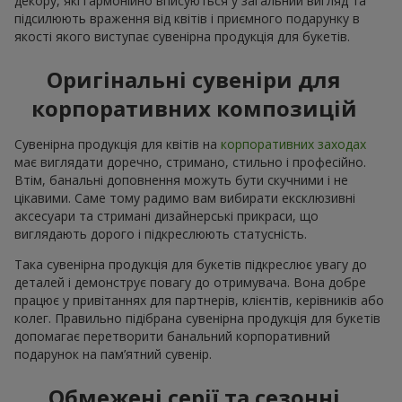
декору, які гармонійно вписуються у загальний вигляд та
підсилюють враження від квітів і приємного подарунку в
якості якого виступає сувенірна продукція для букетів.
Оригінальні сувеніри для
корпоративних композицій
Сувенірна продукція для квітів на
корпоративних заходах
має виглядати доречно, стримано, стильно і професійно.
Втім, банальні доповнення можуть бути скучними і не
цікавими. Саме тому радимо вам вибирати ексклюзивні
аксесуари та стримані дизайнерські прикраси, що
виглядають дорого і підкреслюють статусність.
Така сувенірна продукція для букетів підкреслює увагу до
деталей і демонструє повагу до отримувача. Вона добре
працює у привітаннях для партнерів, клієнтів, керівників або
колег. Правильно підібрана сувенірна продукція для букетів
допомагає перетворити банальний корпоративний
подарунок на пам’ятний сувенір.
Обмежені серії та сезонні