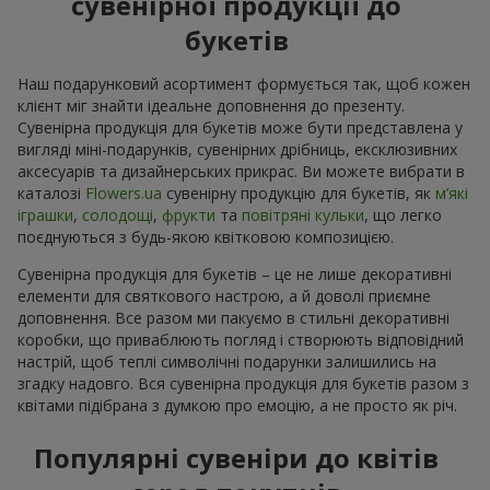
сувенірної продукції до
букетів
Наш подарунковий асортимент формується так, щоб кожен
клієнт міг знайти ідеальне доповнення до презенту.
Сувенірна продукція для букетів може бути представлена у
вигляді міні-подарунків, сувенірних дрібниць, ексклюзивних
аксесуарів та дизайнерських прикрас. Ви можете вибрати в
каталозі
Flowers.ua
cувенірну продукцію для букетів, як
м’які
іграшки
,
солодощі
,
фрукти
та
повітряні кульки
, що легко
поєднуються з будь-якою квітковою композицією.
Сувенірна продукція для букетів – це не лише декоративні
елементи для святкового настрою, а й доволі приємне
доповнення. Все разом ми пакуємо в стильні декоративні
коробки, що приваблюють погляд і створюють відповідний
настрій, щоб теплі символічні подарунки залишились на
згадку надовго. Вся сувенірна продукція для букетів разом з
квітами підібрана з думкою про емоцію, а не просто як річ.
Популярні сувеніри до квітів