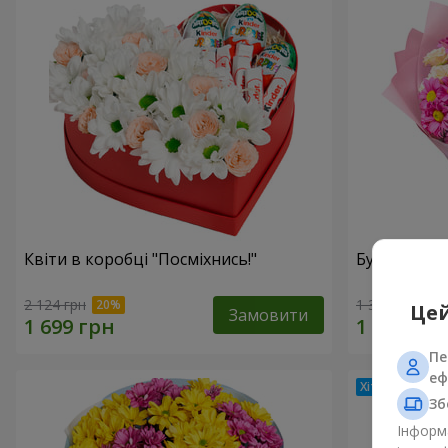
Квіти в коробці "Посміхнись!"
Букет "Ніж
2 124 грн
1 399 грн
Цей
Замовити
Пе
еф
Зб
Інформа