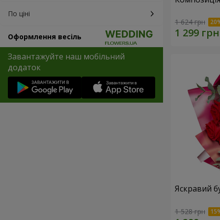
По ціні
1 624 грн
Оформлення весіль
Завантажуйте наш мобільний
додаток
Яскравий б
1 528 грн