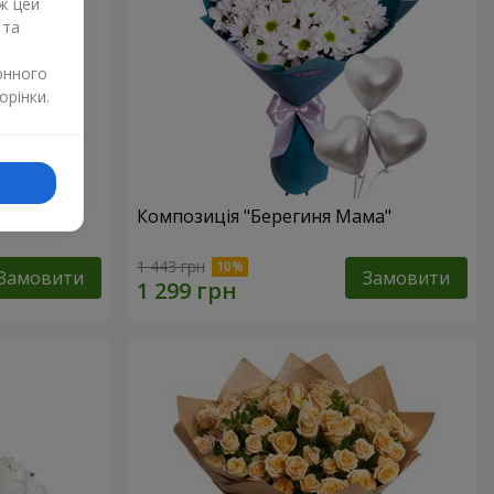
ж цей
 та
онного
орінки.
 мами"
Композиція "Берегиня Мама"
1 443 грн
Замовити
Замовити