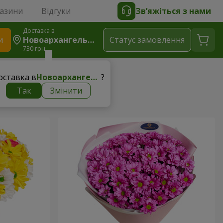
газини
Відгуки
Зв’яжіться з нами
Доставка в
и
Новоархангельськ
Статус замовлення
730 грн
оставка в
Новоархангельськ
?
Так
Змінити