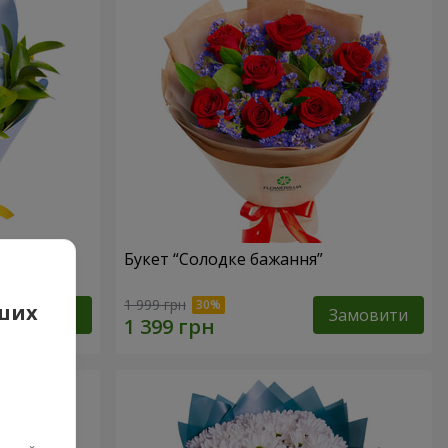
Букет “Солодке бажання”
1 999 грн
аших
Замовити
Замовити