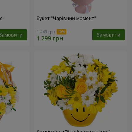
е"
Букет "Чарівний момент"
1 443 грн
Замовити
Замовити
Композиція "З добрим ранком!"