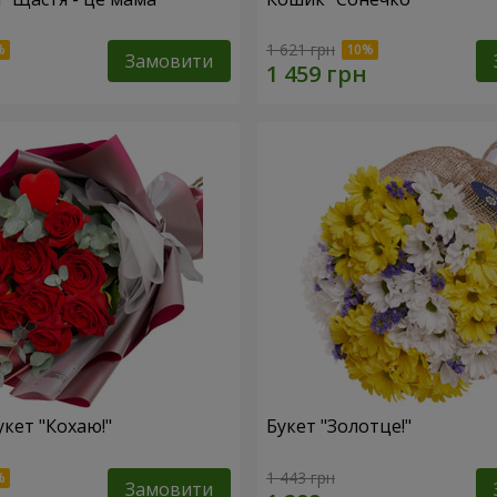
1 621 грн
Замовити
укет "Кохаю!"
Букет "Золотце!"
1 443 грн
Замовити