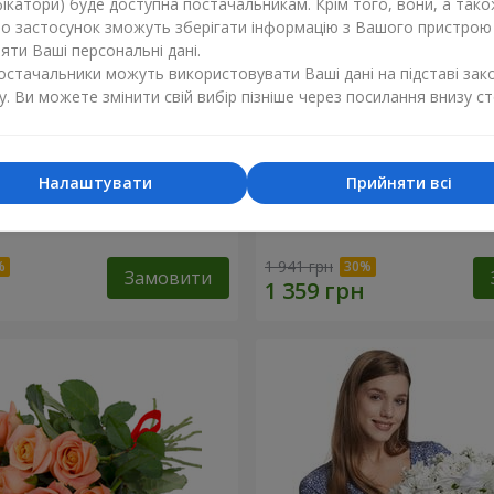
ікатори) буде доступна постачальникам. Крім того, вони, а тако
бо застосунок зможуть зберігати інформацію з Вашого пристрою
ти Ваші персональні дані.
постачальники можуть використовувати Ваші дані на підставі зак
у. Ви можете змінити свій вибір пізніше через посилання внизу ст
Налаштувати
Прийняти всі
ковий бал"
Букет "Світ починається з
1 941 грн
Замовити