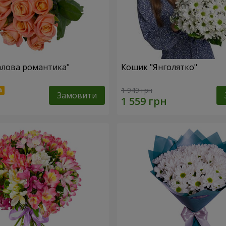
алова романтика"
Кошик "Янголятко"
1 949 грн
Замовити