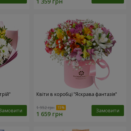
трій"
Квіти в коробці "Яскрава фантазія"
1 952 грн
Замовити
Замовити