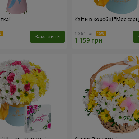
тка!"
Квіти в коробці "Моє серц
1 364 грн
Замовити
 "Щастя - це мама"
Кошик "Сонечко"