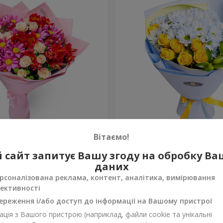
не кохання"
Букет “Казка назавжди”
Вітаємо!
1 699 грн
 сайт запитує Вашу згоду на обробку В
Замовити
даних
рсоналізована реклама, контент, аналітика, вимірювання
ективності
ереження і/або доступ до інформації на Вашому пристрої
ція з Вашого пристрою (наприклад, файли cookie та унікальні