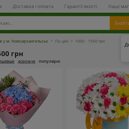
a
Доставка і оплата
Гарантії якості
Наші ма
Знайт
ів у м. Новоархангельськ
> По ціні > 1000 - 1500 грн
Д
500 грн
ешевше
дорожче
популярні