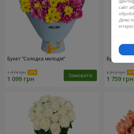
ідентиф
сайт а
обробля
Деякі 
інтерес
Букет "Солодка мелодія"
Букет "Квіт
1 374 грн
2 513 грн
Замовити