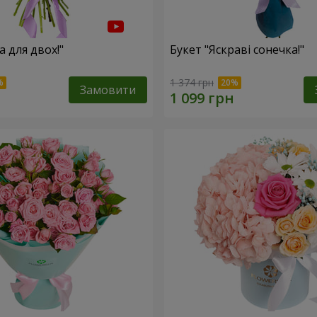
а для двох!"
Букет "Яскраві сонечка!"
1 374 грн
Замовити