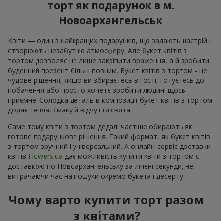
торт як подарунок в м.
Новоархангельськ
Квіти — один з найкращих подарунків, що задають настрій і
створюють незабутню атмосферу. Але букет квітів з
тортом дозволяє не лише закріпити враження, а й зробити
буденний презент більш повним. Букет квітів з тортом - це
чудове рішення, якщо ви збираєтесь в гості, готуєтесь до
побачення або просто хочете зробити людині щось
приємне. Солодка деталь в композиції букет квітів з тортом
додає тепла, смаку й відчуття свята.
Саме тому квіти з тортом дедалі частіше обирають як
готове подарункове рішення. Такий формат, як букет квітів
з тортом зручний і універсальний. А онлайн-сервіс доставки
квітів
Flowers.ua
дає можливість купити квіти з тортом с
доставкою по Новоархангельську за лічені секунди, не
витрачаючи час на пошуки окремо букета і десерту.
Чому варто купити торт разом
з квітами?