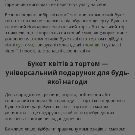
гармонійно виглядає і не перетягує увагу на себе.
Безпосередньо вибір квіткової частини в композиції букет
квітів з тортом не залежить від обраного десерту. Будь-то
класичний Новоархангельськський торт або празький торт
з вишнею, що створюють святковий смак, як флористичне
доповнення в композицію букет квітів з тортом підійдуть і
ніжні
еустоми
, і вишукані голландські
троянди
, і пухнасті
півонії, і прості, але запашні сезонні квіти.
Букет квітів з тортом —
універсальний подарунок для будь-
якої нагоди
День народження, річниця, подяка, побачення або
спонтанний сюрприз без приводу — торт і квіти доречні в
будь-якій ситуації. Букет квітів з тортом зі смаком
дитинства — це подарунок, який не потребує довгих
пояснень і завжди виглядає доречно.
Важливо лише підібрати правильну композицію зі смаком: