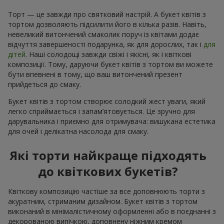
Торт — це завжди про святковий настрій. А букет квітів з
тортом дозволяють підсилити його в кілька разів. Навіть,
невеликий витончений смаколик поруч із квітами додає
відчуття завершеності подарунка, як для дорослих, так і
для
дітей
. Наші солодощі завжди свіжі і якісні, як і квіткові
композиції. Тому, даруючи букет квітів з тортом ви можете
бути впевнені в тому, що ваш витончений презент
прийдеться до смаку.
Букет квітів з тортом створює солодкий жест уваги, який
легко сприймається і запам’ятовується. Це зручно для
дарувальника і приємно для отримувача: вишукана естетика
для очей і делікатна насолода для смаку.
Які торти найкраще підходять
до квіткових букетів?
Квіткову композицію частіше за все доповнюють торти з
акуратним, стриманим дизайном. Букет квітів з тортом
виконаний в мінімалістичному оформленні або в поєднанні з
декорованою випічкою, доповнену ніжним кремом