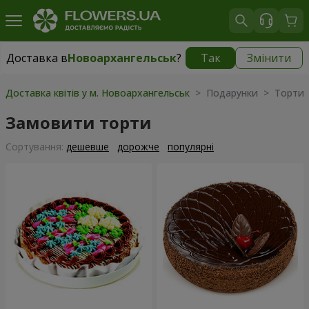
Доставка в
Новоархангельськ
?
Так
Змінити
Доставка в
Новоархангельськ
|
730 грн
Доставка квітів у м. Новоархангельськ
> Подарунки > Торти
Замовити торти
Сортування:
дешевше
дорожче
популярні