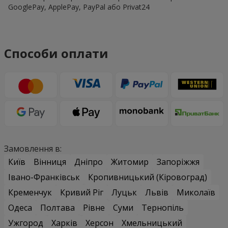
GooglePay, ApplePay, PayPal або Privat24
Способи оплати
Замовлення в:
Київ
Вінниця
Дніпро
Житомир
Запоріжжя
Івано-Франківськ
Кропивницький (Кіровоград)
Кременчук
Кривий Ріг
Луцьк
Львів
Миколаїв
Одеса
Полтава
Рівне
Суми
Тернопіль
Ужгород
Харків
Херсон
Хмельницький