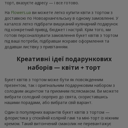
торт, вказуєте адресу — і все готово.
На
Flowers.ua
ви можете легко купити квіти з тортом з
доставкою по Новоархангельську в одному замовленні. У
каталозі легко підібрати вишуканий кулінарний подарунок
під конкретний привід, бюджет і настрій. Крім того, ми
готові персоналізувати замовлення букет квітів з тортом
під ваші потреби, підібравши яскраве оформлення та
додавши листівку з привітанням.
Креативні ідеї подарункових
наборів — квіти + торт
Букет квітів з тортом може бути як повсякденним
презентом, так і оригінальним подарунковим набором з
солодким акцентом та приємним післясмаком. Ви можете
вибрати солодкий сюрприз до свята, скориставшись
нашими порадами, або вибрати свій варіант.
Один із популярних варіантів букет квітів з тортом —
флористика у спокійній колірній гамі та міні-торт із ніжним
кремом. Такий витончений смаколик не перевантажує