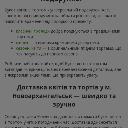
Букет квітів з тортом - універсальний подарунок. Але,
залежно від приводу можна обрати різні квіти, які здатні
підсилити враження від солодкого презенту:
класичні троянди
добре поєднуються з традиційними
тортами;
півонії
— з ніжними кремовими десертами;
сезонні квіти
— з оригінальними ягідним тортами, що
так пасують до певного сезона.
Роблячи вибір зважайте, щоб букет квітів з тортом
виглядав як єдине ціле, без перевантаження деталями, але
з яскравими акцентами, що привертають увагу.
Доставка квітів та тортів у м.
Новоархангельськ — швидко та
зручно
Сервіс доставки Flowers.ua дозволяє отримати букет квітів
з тортом у чітко погоджений час. Доставка здійснюється
максимально швидко, щоб букет квітів з тортом приїхав до