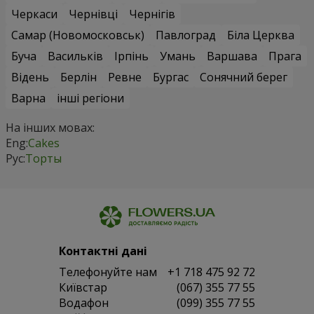
Черкаси
Чернівці
Чернігів
Самар (Новомосковськ)
Павлоград
Біла Церква
Буча
Васильків
Ірпінь
Умань
Варшава
Прага
Відень
Берлін
Ревне
Бургас
Сонячний берег
Варна
інші регіони
На інших мовах:
Eng:
Cakes
Рус:
Торты
Контактні дані
Телефонуйте нам
+1 718 475 92 72
Київстар
(067) 355 77 55
Водафон
(099) 355 77 55