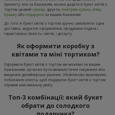
презенту. Але за бажанням, можна додати в букет квітів з
тортом цікавий
сувенір
, фрукти,
повітряні кульки
,
м’яку
іграшку
або
подарунок
за вашим бажанням
До того ж букет квітів з тортом зручно замовляти: одна
доставка, акуратне оформлення, продумана подача і
гарантована свіжість і квітів, і десерту.
Як оформити коробку з
квітами та міні тортиком?
Оформити букет квітів з тортом ми можемо за вашим
бажжанням. Це може бути мінімалістичне пакування або
вишукане дизайнерське рішення. Обов’язково враховуємо
побажання клієнта, щоб подарунок букет квітів з тортом
справив максимальну увагу.
Топ-3 комбінації: який букет
обрати до солодкого
подарунка?