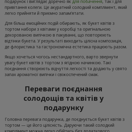
подарунок і виглядає доречно як
для побачення
, так і для
привітання колеги. Це акуратний солодкий комплімент, який
легко прийняти й приємно запам’ятати.
Для більш емоційних подій обирають, як букет квітів з
тортом набори з квітами у коробці та оригінальною
декорованою випічкою в пакуванні, що повторюють
відтінки букета. У результаті виходить цілісна композиція,
де флористика та гастрономічна естетика працюють разом.
Якщо хочеться чогось нестандартного, варто звернути
увагу букет квітів з тортом з ягідною начинкою. Такі
поєднання створюють відчуття легкості та додають у свято
запах ароматної випічки і свіжоспечений смак.
Переваги поєднання
солодощів та квітів у
подарунку
Головна перевага подарунка, де поєднується букет квітів з
тортом — це його цілісність. Даруючи такий солодкий
комплімент можна легко обійтись без додаткового