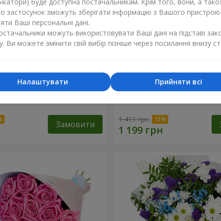
ікатори) буде доступна постачальникам. Крім того, вони, а тако
бо застосунок зможуть зберігати інформацію з Вашого пристрою
ти Ваші персональні дані.
постачальники можуть використовувати Ваші дані на підставі зак
у. Ви можете змінити свій вибір пізніше через посилання внизу ст
Налаштувати
Прийняти всі
х троянд
Букет "Коралова романти
1 411 грн
Замовити