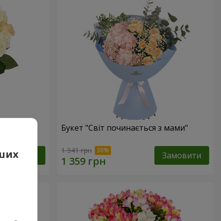
нди
Букет "Світ починається з мами"
1 941 грн
аших
Замовити
Замовити