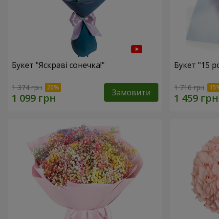
Букет "Яскраві сонечка!"
Букет "15 
1 374 грн
1 716 грн
Замовити