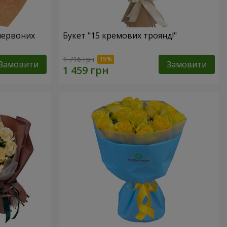
 червоних
Букет "15 кремових троянд!"
1 716 грн
Замовити
Замовити