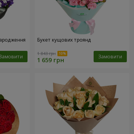
народження
Букет кущових троянд
1 843 грн
Замовити
Замовити