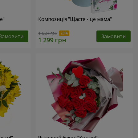
е"
Композиція "Щастя - це мама"
1 624 грн
Замовити
Замовити
ком!"
Яскравий букет "Кохаю!"