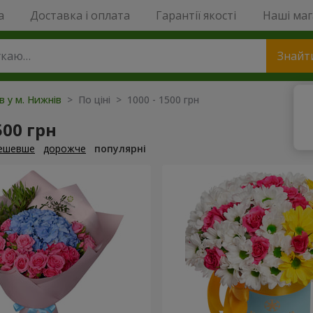
a
Доставка і оплата
Гарантії якості
Наші ма
Знайт
в у м. Нижнів
> По ціні > 1000 - 1500 грн
500 грн
ешевше
дорожче
популярні