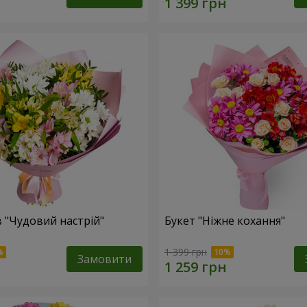
в "Чудовий настрій"
Букет "Ніжне кохання"
1 399 грн
Замовити