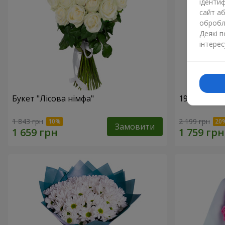
ідентиф
сайт а
обробля
Деякі 
інтерес
Букет "Лісова німфа"
19 червони
1 843 грн
2 199 грн
Замовити