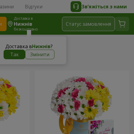
газини
Відгуки
Зв’яжіться з нами
Доставка в
и
Нижнів
Статус замовлення
безкоштовно
Доставка в
Нижнів
?
Так
Змінити