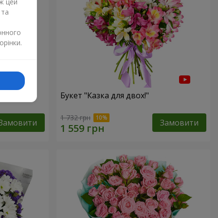
ж цей
 та
онного
орінки.
ка"
Букет "Казка для двох!"
1 732 грн
Замовити
Замовити