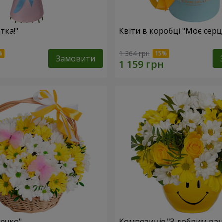
тка!"
Квіти в коробці "Моє серц
1 364 грн
Замовити
ечко"
Композиція "З добрим ран