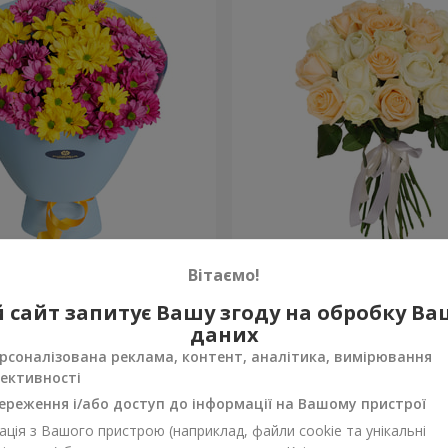
одка мелодія"
Мікс "Ніжність" із 21 троя
Вітаємо!
1 954 грн
 сайт запитує Вашу згоду на обробку В
Замовити
даних
рсоналізована реклама, контент, аналітика, вимірювання
ективності
ереження і/або доступ до інформації на Вашому пристрої
ція з Вашого пристрою (наприклад, файли cookie та унікальні