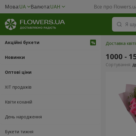
Мова:
UA
Валюта:
UAH
Все про Flowers.u
Акційні букети
Доставка квіті
1000 - 1
Новинки
Сортування:
д
Оптові ціни
ХІТ продажів
Квіти коханій
День народження
Букети тижня