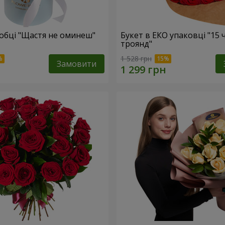
робці "Щастя не оминеш"
Букет в ЕКО упаковці "15
троянд"
1 528 грн
Замовити