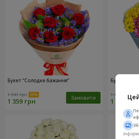
Букет “Солодке бажання”
Букет "Сол
1 941 грн
1 449 грн
Цей
Замовити
Пе
еф
Зб
Інформа