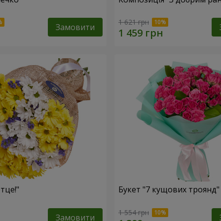
1 621 грн
Замовити
тце!"
Букет "7 кущових троянд"
1 554 грн
Замовити