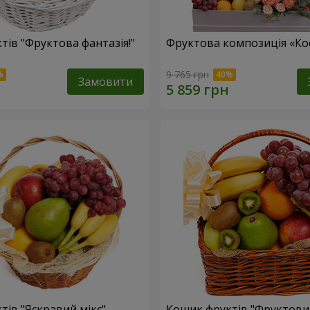
тів "Фруктова фантазія!"
Фруктова композиція «Кос
9 765 грн
Замовити
тів "Яскравий мікс"
Кошик фруктів "Фруктови