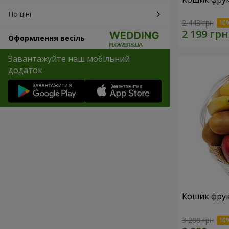
По ціні
2 443 грн
Оформлення весіль
Завантажуйте наш мобільний
додаток
Кошик фрук
3 288 грн