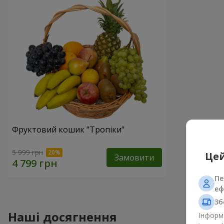
Фруктовий кошик "Тропіки"
5 999 грн
Цей
Замовити
Пе
еф
Зб
Наші досягнення
Інформа