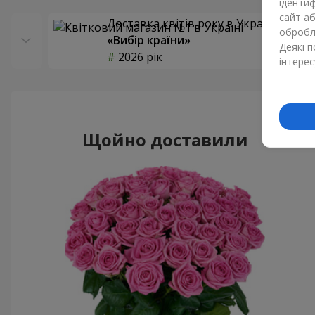
ідентиф
сайт а
Доставка квітів року в Україні
обробля
«Вибір країни»
Деякі 
2026 рік
інтерес
Щойно доставили