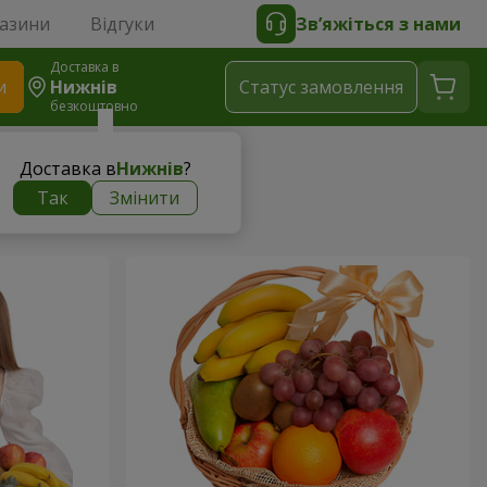
газини
Відгуки
Зв’яжіться з нами
Доставка в
и
Нижнів
Статус замовлення
безкоштовно
Доставка в
Нижнів
?
Так
Змінити