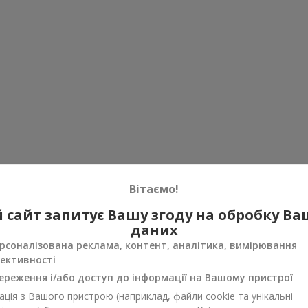
Вітаємо!
 сайт запитує Вашу згоду на обробку В
даних
рсоналізована реклама, контент, аналітика, вимірювання
ективності
ереження і/або доступ до інформації на Вашому пристрої
ція з Вашого пристрою (наприклад, файли cookie та унікальні