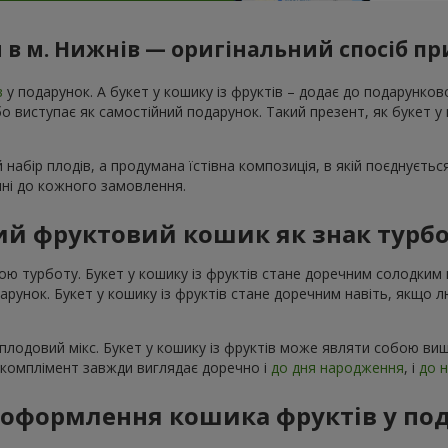
 в м. Нижнів — оригінальний спосіб пр
в
у подарунок. А букет у кошику із фруктів – додає до подарунко
 виступає як самостійний подарунок. Такий презент, як букет у к
 набір плодів, а продумана їстівна композиція, в якій поєднуєтьс
ечні до кожного замовлення.
й фруктовий кошик як знак турбо
ою турботу. Букет у кошику із фруктів стане доречним солодки
одарунок. Букет у кошику із фруктів стане доречним навіть, якщо 
плодовий мікс. Букет у кошику із фруктів може являти собою виш
й комплімент завжди виглядає доречно і
до дня народження
, і
до 
я оформлення кошика фруктів у по