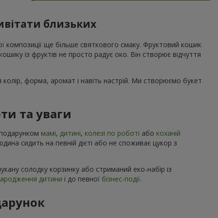
ивітати близьких
вої композиції ще більше святкового смаку. Фруктовий кошик
ошику із фруктів не просто радує око. Він створює відчуття
я колір, форма, аромат і навіть настрій. Ми створюємо букет
ти та уваги
м подарунком
мамі
,
дитині
,
колезі по роботі
або
коханій
людина сидить на певній дієті або не споживає цукор з
укану солодку корзинку або стриманий еко-набір із
народження дитини
і до певної
бізнес-події
.
дарунок