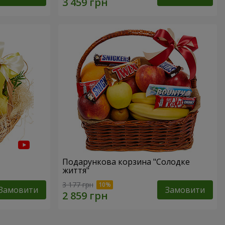
Подарункова корзина "Солодке
життя"
3 177 грн
Замовити
Замовити