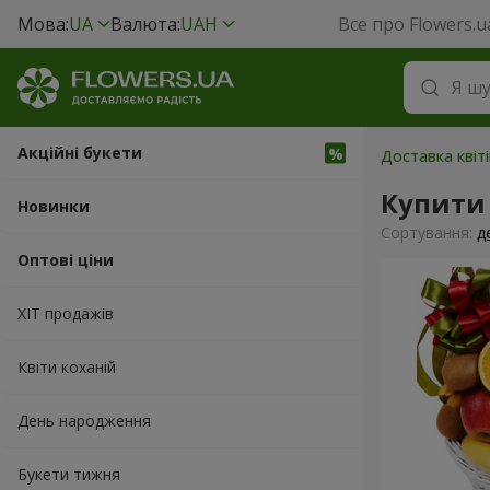
Мова:
UA
Валюта:
UAH
Все про Flowers.u
Акційні букети
Доставка квіті
Купити
Новинки
Сортування:
д
Оптові ціни
ХІТ продажів
Квіти коханій
День народження
Букети тижня