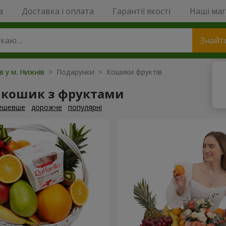
a
Доставка і оплата
Гарантії якості
Наші ма
Знайт
в у м. Нижнів
> Подарунки > Кошики фруктів
 кошик з фруктами
ешевше
дорожче
популярні