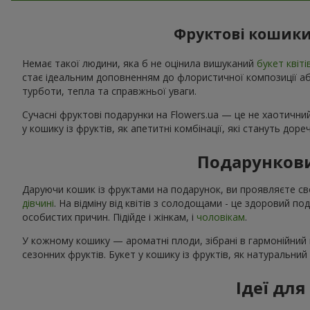
Фруктові кошики
Немає такої людини, яка б не оцінила вишуканий
букет квіті
стає ідеальним доповненням до флористичної композиції або
турботи, тепла та справжньої уваги.
Сучасні фруктові подарунки на Flowers.ua — це не хаотичний
у кошику із фруктів, як апетитні комбінації, які стануть дор
Подарункови
Даруючи кошик із фруктами на подарунок, ви проявляєте св
дівчині
. На відміну від квітів з солодощами - це здоровий п
особистих причин. Підійде і жінкам, і
чоловікам
.
У кожному кошику — ароматні плоди, зібрані в гармонійний 
сезонних фруктів. Букет у кошику із фруктів, як натуральни
Ідеї дл