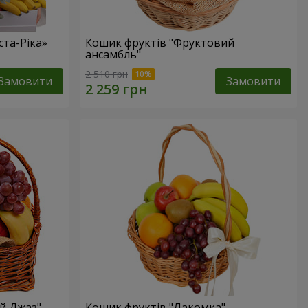
та-Ріка»
Кошик фруктів "Фруктовий
ансамбль"
2 510 грн
Замовити
Замовити
й Джаз"
Кошик фруктів "Лакомка"