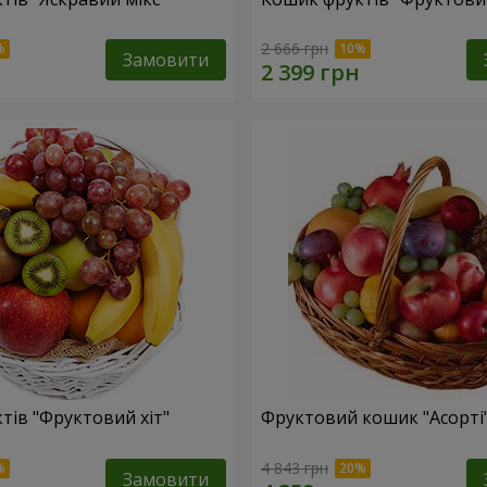
2 666 грн
Замовити
тів "Фруктовий хiт"
Фруктовий кошик "Асорті
4 843 грн
Замовити