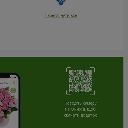
Переглянути все
Наведіть камеру
на QR-код, щоб
скачати додаток