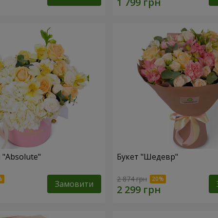
 "Absolute"
Букет "Шедевр"
2 874 грн
Замовити