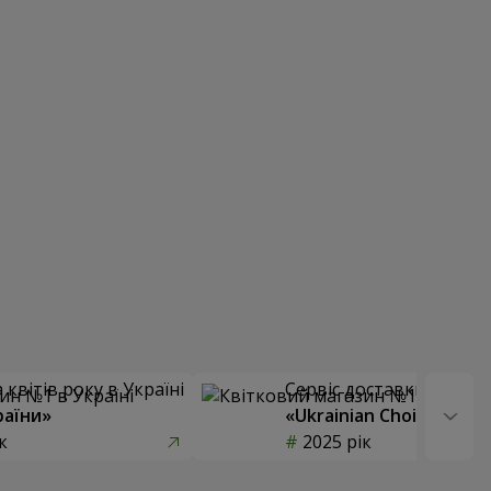
квітів року в Україні
Сервіс доставки квітів
раїни»
«Ukrainian Choice»
к
2025 рік