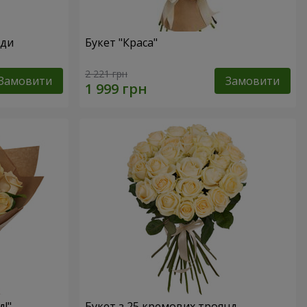
нди
Букет "Краса"
2 221 грн
Замовити
Замовити
д!"
Букет з 25 кремових троянд