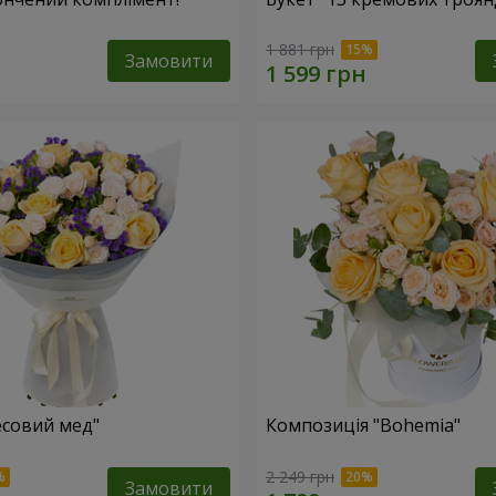
1 881 грн
Замовити
есовий мед"
Композиція "Bohemia"
2 249 грн
Замовити