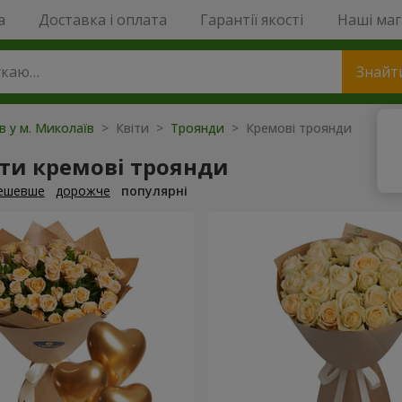
a
Доставка і оплата
Гарантії якості
Наші ма
Знайт
ів у м. Миколаїв
> Квіти >
Троянди
> Кремові троянди
ти кремові троянди
ешевше
дорожче
популярні