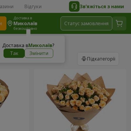
газини
Відгуки
Зв’яжіться з нами
Доставка в
и
Миколаїв
Статус замовлення
безкоштовно
Доставка в
Миколаїв
?
Так
Змінити
Підкатегорії