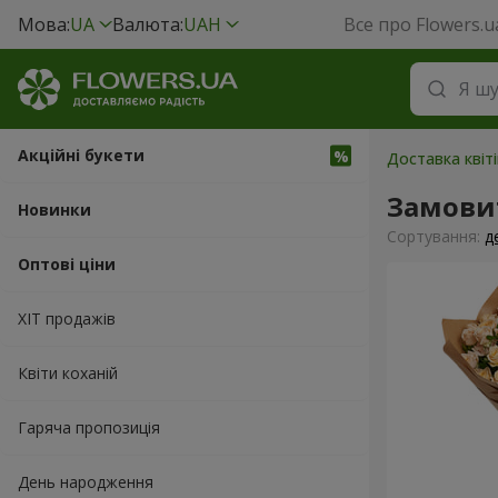
Мова:
UA
Валюта:
UAH
Все про Flowers.u
Акційні букети
Доставка квіт
Замови
Новинки
Сортування:
д
Оптові ціни
ХІТ продажів
Квіти коханій
Гаряча пропозиція
День народження