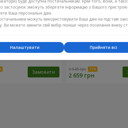
ікатори) буде доступна постачальникам. Крім того, вони, а тако
бо застосунок зможуть зберігати інформацію з Вашого пристрою
ти Ваші персональні дані.
постачальники можуть використовувати Ваші дані на підставі зак
у. Ви можете змінити свій вибір пізніше через посилання внизу ст
Налаштувати
Прийняти всі
e Perfume"
Букет "Теплий Гранат"
3 545 грн
Замовити