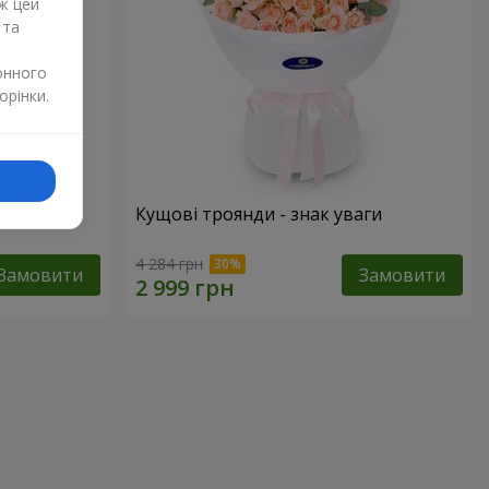
ж цей
 та
онного
орінки.
Кущові троянди - знак уваги
4 284 грн
Замовити
Замовити