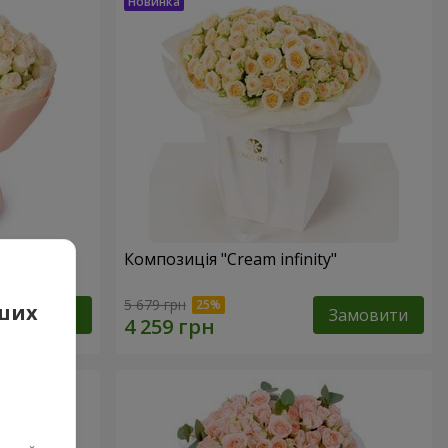
вої
Композиція "Cream infinity"
5 679 грн
аших
Замовити
Замовити