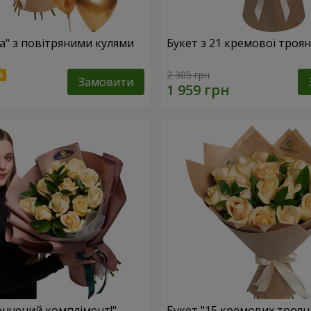
са" з повітряними кулями
Букет з 21 кремової троя
2 305 грн
Замовити
ончений комплімент!"
Букет "15 кремових троян