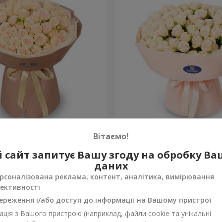
am Rose"
Букет із 51 кущової кремо
Вітаємо!
троянди
10 614 грн
 сайт запитує Вашу згоду на обробку В
Замовити
даних
рсоналізована реклама, контент, аналітика, вимірювання
ективності
ереження і/або доступ до інформації на Вашому пристрої
ція з Вашого пристрою (наприклад, файли cookie та унікальні