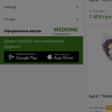
Нагода
1 716 грн
По ціні
Оформлення весіль
Завантажуйте наш мобільний
додаток
Букет "Вер
3 128 грн