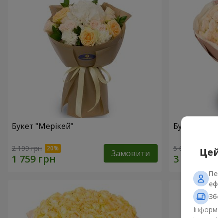
Букет "Мерікей"
Букет "Cre
2 199 грн
5 691 грн
Цей
Замовити
Пе
еф
Зб
Інформа