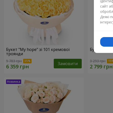
ідентиф
сайт а
обробля
Деякі 
інтерес
Букет "My hope" зі 101 кремової
Букет "Nud
троянди
9 783 грн
3 293 грн
Замовити