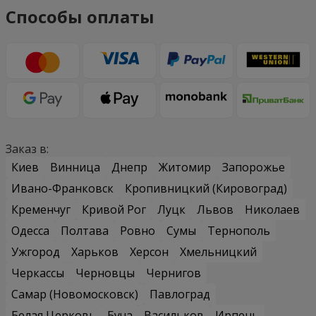
Способы оплаты
Заказ в:
Киев
Винница
Днепр
Житомир
Запорожье
Ивано-Франковск
Кропивницкий (Кировоград)
Кременчуг
Кривой Рог
Луцк
Львов
Николаев
Одесса
Полтава
Ровно
Сумы
Тернополь
Ужгород
Харьков
Херсон
Хмельницкий
Черкассы
Черновцы
Чернигов
Самар (Новомосковск)
Павлоград
Белая Церковь
Буча
Васильков
Ирпень