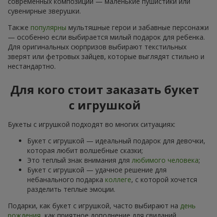
современных композиций — маленькие пушистики или
сувенирные зверушки.
Также
популярны
мультяшные герои и забавные персонажи
— особенно если выбирается милый подарок для ребенка.
Для оригинальных сюрпризов выбирают текстильных
зверят или фетровых зайцев, которые выглядят стильно и
нестандартно.
Для кого стоит заказать букет
с игрушкой
Букеты с игрушкой подходят во многих ситуациях:
Букет с игрушкой — идеальный подарок для девочки,
которая любит волшебные сказки;
Это теплый знак внимания для
любимого человека
;
Букет с игрушкой — удачное решение для
небанального подарка
коллеге
, с которой хочется
разделить теплые эмоции.
Подарки, как букет с игрушкой, часто выбирают на
день
рождения
, как приятное дополнение для свиданий,