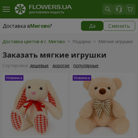
Доставка в
Мигово
?
Да
Сменить
Доставка в
Мигово
|
827 грн
Доставка цветов в г. Мигово
> Подарки > Мягкие игрушки
Заказать мягкие игрушки
Cортировка:
дешевые
дорогие
популярные