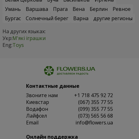
Умань
Варшава
Прага
Вена
Берлин
Ревное
Бургас
Солнечный берег
Варна
другие регионы
На других языках:
Укр:
М'які іграшки
Eng:
Toys
Контактные данные
Звоните нам
+1 718 475 92 72
Киевстар
(067) 355 77 55
Водафон
(099) 355 77 55
Лайфсел
(073) 565 56 68
Email
info@flowers.ua
Онлайн поддержка