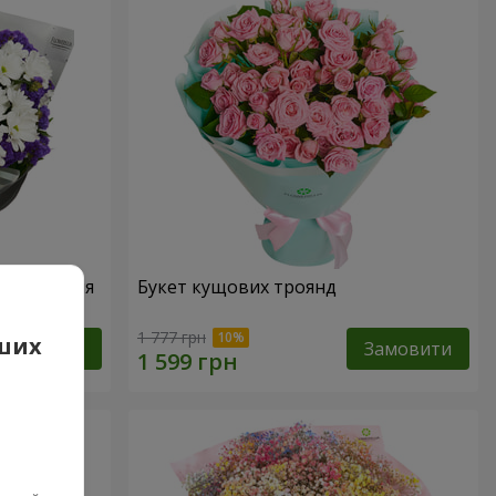
народження
Букет кущових троянд
1 777 грн
аших
Замовити
Замовити