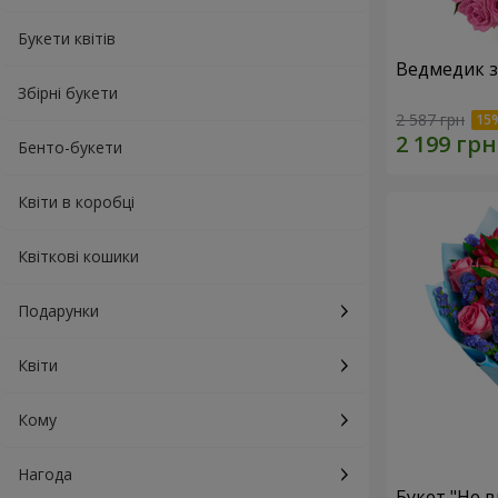
Букети квітів
Ведмедик з
Збірні букети
2 587 грн
Бенто-букети
Квіти в коробці
Квіткові кошики
Подарунки
Квіти
Кому
Нагода
Букет "Не в