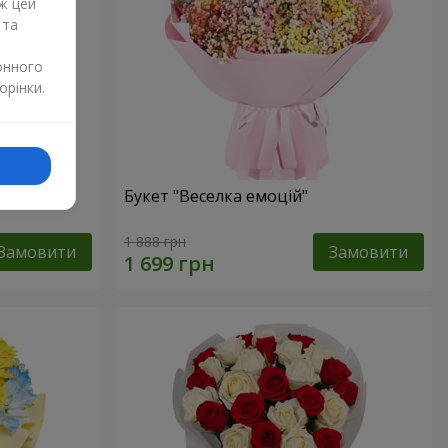
ж цей
 та
онного
орінки.
и
Букет "Веселка емоцій"
1 888 грн
Замовити
Замовити