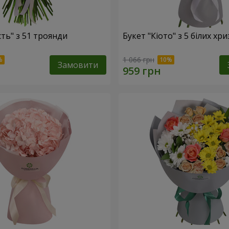
сть" з 51 троянди
Букет "Кіото" з 5 білих хр
1 066 грн
Замовити