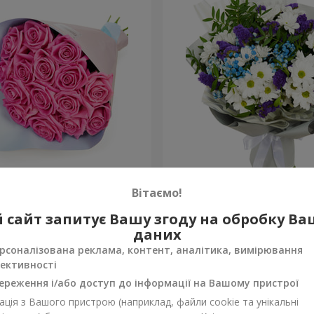
рожевих троянд"
Яскравий букет на День 
Вітаємо!
1 399 грн
 сайт запитує Вашу згоду на обробку В
Замовити
даних
рсоналізована реклама, контент, аналітика, вимірювання
ективності
ереження і/або доступ до інформації на Вашому пристрої
ція з Вашого пристрою (наприклад, файли cookie та унікальні