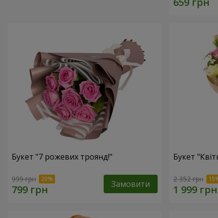
Букет "7 рожевих троянд!"
Букет "Квітк
999 грн
2 352 грн
Замовити