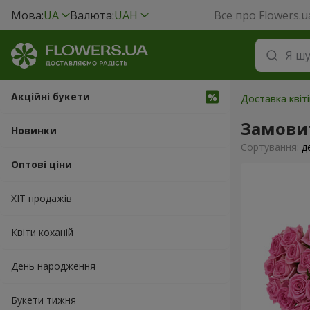
Мова:
UA
Валюта:
UAH
Все про Flowers.u
Акційні букети
Доставка квіт
Замови
Новинки
Сортування:
д
Оптові ціни
ХІТ продажів
Квіти коханій
День народження
Букети тижня