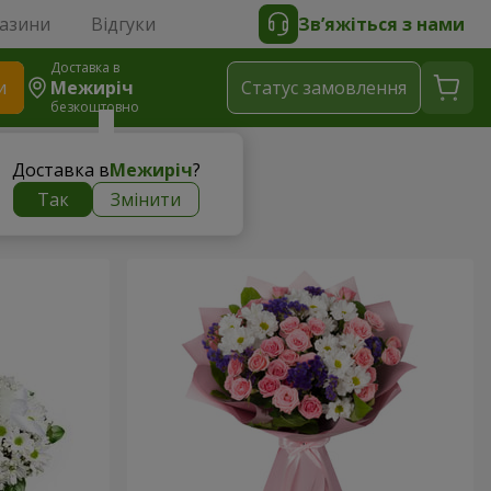
газини
Відгуки
Зв’яжіться з нами
Доставка в
и
Межиріч
Статус замовлення
безкоштовно
Доставка в
Межиріч
?
Так
Змінити