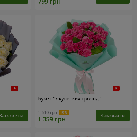
Букет "7 кущових троянд"
1 510 грн
Замовити
Замовити