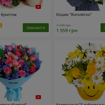
 букетом
Кошик "Янголятко"
1 949 грн
Замовити
ипускай мрію!"
Композиція "З добрим ран