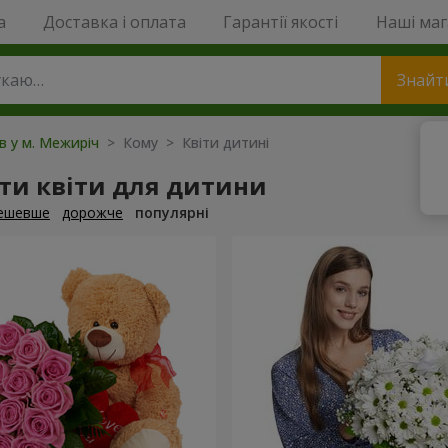
a
Доставка і оплата
Гарантії якості
Наші ма
Знайт
ів у м. Межиріч
> Кому > Квіти дитині
ти квіти для дитини
ешевше
дорожче
популярні