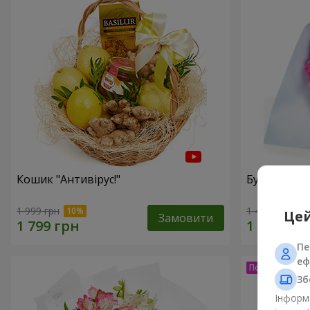
Кошик "Антивірус!"
Букет "15 
1 999 грн
1 481 грн
Цей
Замовити
Пе
еф
Зб
Інформа