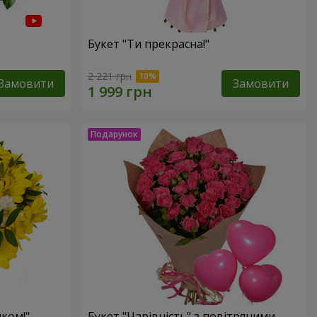
Букет "Ти прекрасна!"
2 221 грн
Замовити
Замовити
ком!"
Букет "Чарівність" з повітряними