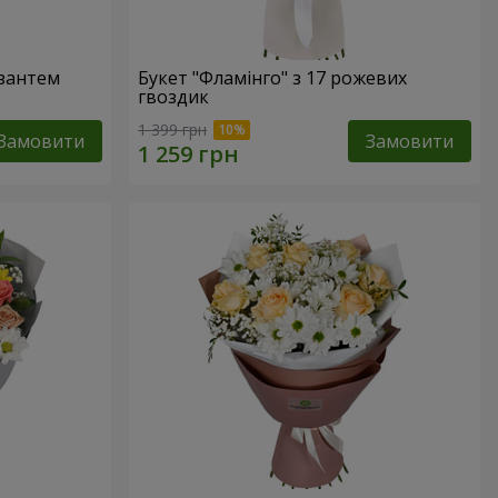
изантем
Букет "Фламінго" з 17 рожевих
гвоздик
1 399 грн
Замовити
Замовити