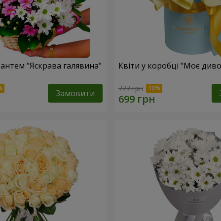
антем "Яскрава галявина"
Квіти у коробці "Моє диво
777 грн
Замовити