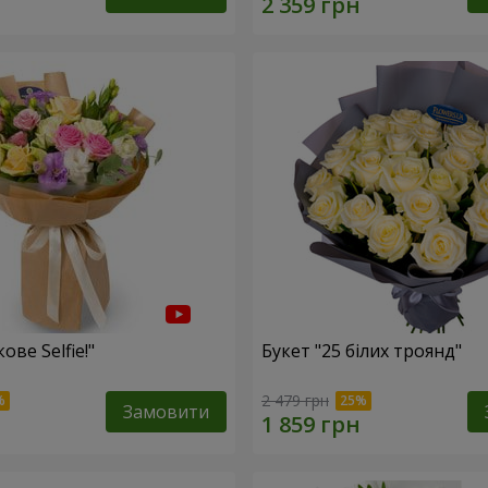
ове Selfie!"
Букет "25 білих троянд"
2 479 грн
Замовити