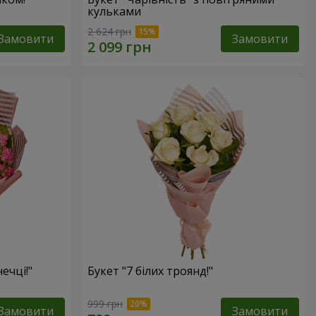
кульками
2 624 грн
Замовити
Замовити
ечці!"
Букет "7 білих троянд!"
999 грн
Замовити
Замовити