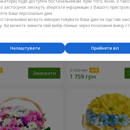
ікатори) буде доступна постачальникам. Крім того, вони, а тако
бо застосунок зможуть зберігати інформацію з Вашого пристрою
ти Ваші персональні дані.
постачальники можуть використовувати Ваші дані на підставі зак
у. Ви можете змінити свій вибір пізніше через посилання внизу ст
Налаштувати
Прийняти всі
к кохання" + Raffaello
9 гілок фіолетової еустом
2 932 грн
Замовити