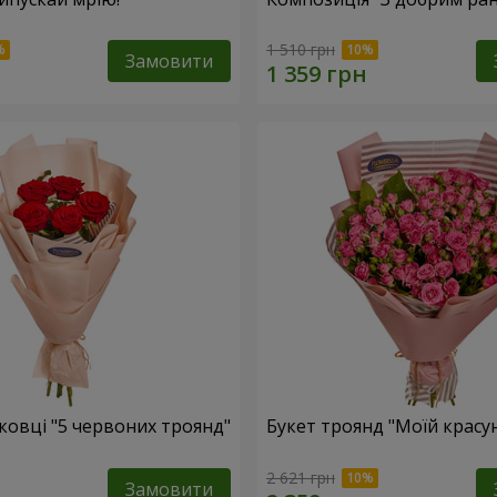
1 510 грн
Замовити
ковці "5 червоних троянд"
Букет троянд "Моїй красун
2 621 грн
Замовити