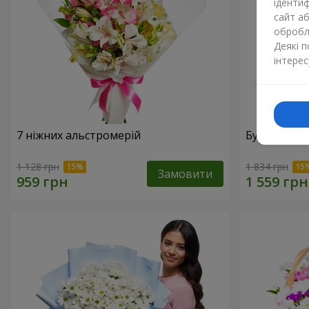
ідентиф
сайт а
обробля
Деякі 
інтерес
7 ніжних альстромерій
Букет "Доти
1 128 грн
1 834 грн
Замовити