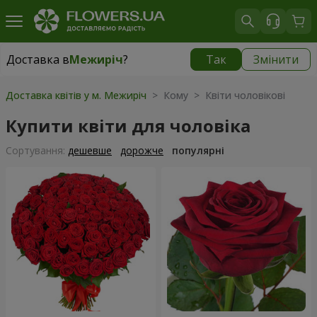
Доставка в
Межиріч
?
Так
Змінити
Доставка в
Межиріч
|
безкоштовно
Доставка квітів у м. Межиріч
> Кому > Квіти чоловікові
Купити квіти для чоловіка
Сортування:
дешевше
дорожче
популярні