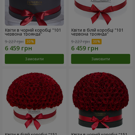
Квіти в чорній коробці "101
Квіти в білій коробці "101
червона троянда"
червона троянда"
9 227 грн
9 227 грн
Замовити
Замовити
Квіти в білій коробці "151
Квіти в чорній коробці "151