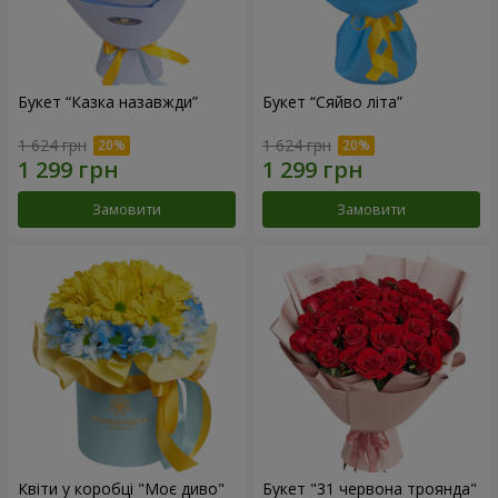
Букет “Казка назавжди”
Букет “Сяйво літа”
1 624 грн
1 624 грн
Замовити
Замовити
Квіти у коробці "Моє диво"
Букет "31 червона троянда"