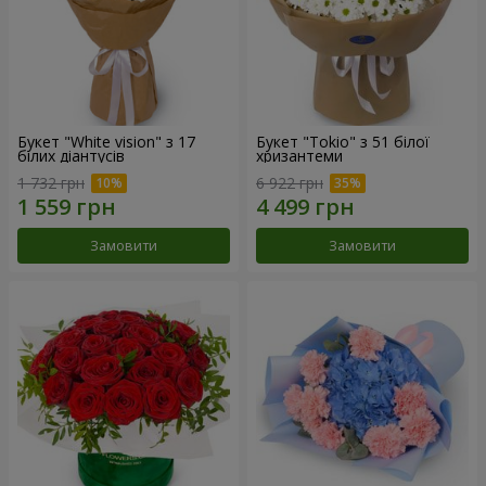
Букет "White vision" з 17
Букет "Tokio" з 51 білої
білих діантусів
хризантеми
1 732 грн
6 922 грн
Замовити
Замовити