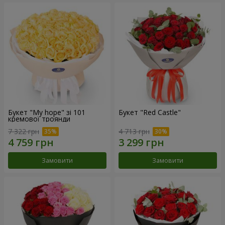
Букет "My hope" зі 101
Букет "Red Castle"
кремової троянди
7 322 грн
4 713 грн
Замовити
Замовити