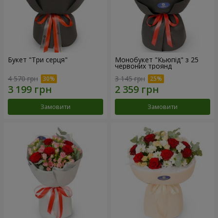
Букет "Три серця"
Монобукет "Кьюпід" з 25
червоних троянд
4 570 грн
3 145 грн
Замовити
Замовити