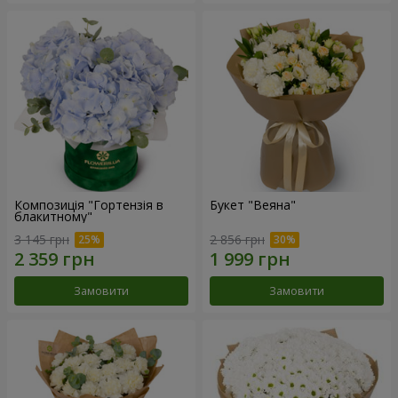
Композиція "Гортензія в
Букет "Веяна"
блакитному"
3 145 грн
2 856 грн
Замовити
Замовити