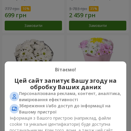
777 грн
3 783 грн
Замовити
Замовити
Вітаємо!
Цей сайт запитує Вашу згоду на
обробку Ваших даних
Персоналізована реклама, контент, аналітика,
Букет "Кіото" з 5 білих
Букет "Пори року"
вимірювання ефективності
хризантем
Збереження і/або доступ до інформації на
999 грн
1 124 грн
Вашому пристрої
Інформація з Вашого пристрою (наприклад, файли
cookie та унікальні ідентифікатори) буде доступна
Замовити
Замовити
постачальникам. Крім того, вони, а також цей сайт