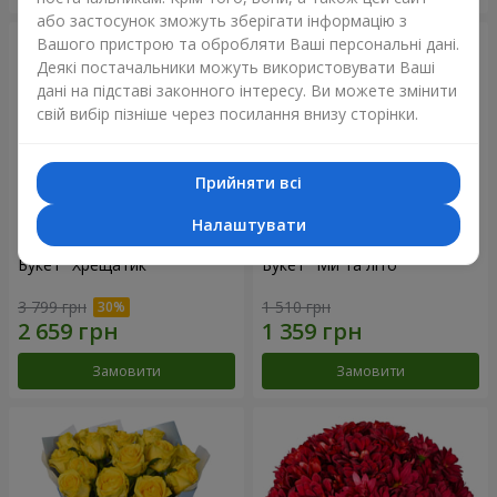
або застосунок зможуть зберігати інформацію з
Вашого пристрою та обробляти Ваші персональні дані.
Деякі постачальники можуть використовувати Ваші
дані на підставі законного інтересу. Ви можете змінити
свій вибір пізніше через посилання внизу сторінки.
Прийняти всі
Налаштувати
Букет "Хрещатик"
Букет "Ми та літо"
3 799 грн
1 510 грн
Замовити
Замовити