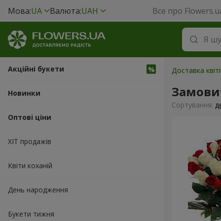
Мова:
UA
Валюта:
UAH
Все про Flowers.u
Акційні букети
Доставка квіт
Замовит
Новинки
Сортування:
д
Оптові ціни
ХІТ продажів
Квіти коханій
День народження
Букети тижня