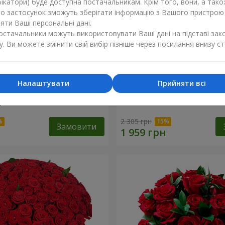
ікатори) буде доступна постачальникам. Крім того, вони, а тако
бо застосунок зможуть зберігати інформацію з Вашого пристрою
ти Ваші персональні дані.
постачальники можуть використовувати Ваші дані на підставі зак
у. Ви можете змінити свій вибір пізніше через посилання внизу ст
Налаштувати
Прийняти всі
ізнокольорових
Букет "Гармонія"
"
2 305 грн
Замовити