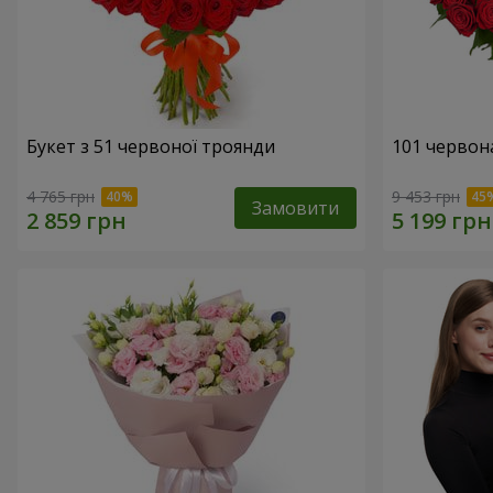
Букет з 51 червоної троянди
101 червон
4 765 грн
9 453 грн
Замовити