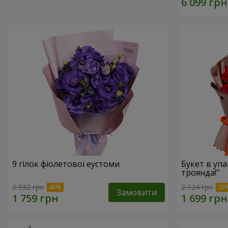
9 гілок фіолетової еустоми
Букет в упа
троянда!"
2 932 грн
2 124 грн
Замовити