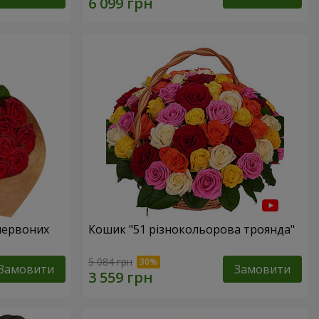
 червоних
Кошик "51 різнокольорова троянда"
5 084 грн
Замовити
Замовити