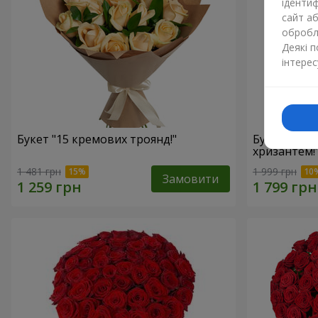
ідентиф
сайт а
обробля
Деякі 
інтерес
Букет "15 кремових троянд!"
Букет"15 р
хризантем!
1 481 грн
1 999 грн
Замовити