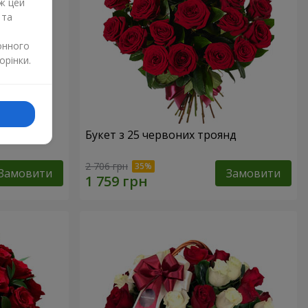
ж цей
 та
онного
орінки.
Букет з 25 червоних троянд
2 706 грн
Замовити
Замовити