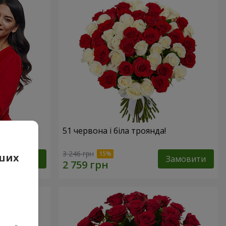
х троянд!"
51 червона і біла троянда!
3 246 грн
аших
Замовити
Замовити