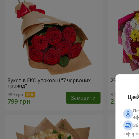
Букет в ЕКО упаковці "7 червоних
25 різноко
троянд"
999 грн
3 374 грн
Цей
Замовити
Пе
еф
Зб
Інформа