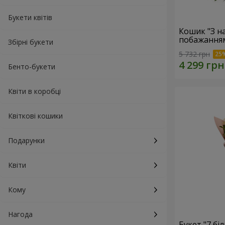
Букети квітів
Кошик "З 
побажанням
Збірні букети
5 732 грн
Бенто-букети
Квіти в коробці
Квіткові кошики
Подарунки
Квіти
Кому
Нагода
Букет "7 бі