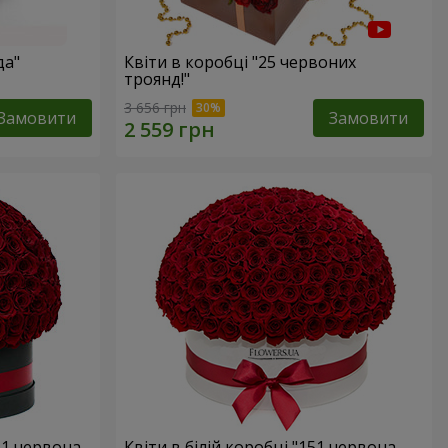
да"
Квіти в коробці "25 червоних
троянд!"
3 656 грн
Замовити
Замовити
51 червона
Квіти в білій коробці "151 червона