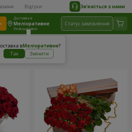
газини
Відгуки
Зв’яжіться з нами
Доставка в
и
Меліоративне
Статус замовлення
безкоштовно
оставка в
Меліоративне
?
Так
Змінити