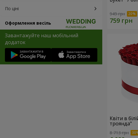
По ціні
949 грн
Оформлення весіль
Завантажуйте наш мобільний
додаток
Квіти в біл
троянда"
8 713 грн