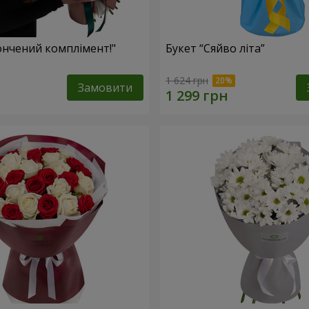
ончений комплімент!"
Букет “Сяйво літа”
1 624 грн
Замовити