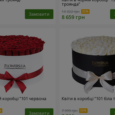
троянда"
13 322 грн
Замовити
ій коробці "101 червона
Квіти в коробці "101 біла 
7 999 грн
Замовити