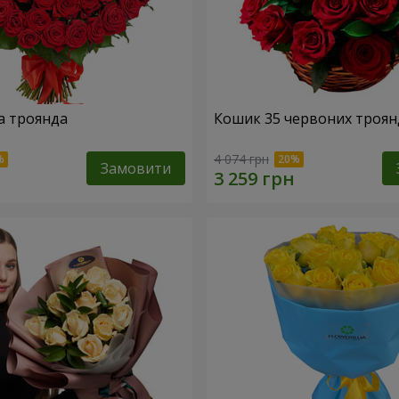
а троянда
Кошик 35 червоних троян
4 074 грн
Замовити