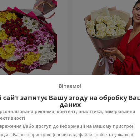
льорових хризантем!
Авторський букет "11 біли
Вітаємо!
1 221 грн
 сайт запитує Вашу згоду на обробку В
Замовити
даних
рсоналізована реклама, контент, аналітика, вимірювання
ективності
ереження і/або доступ до інформації на Вашому пристрої
ція з Вашого пристрою (наприклад, файли cookie та унікальні