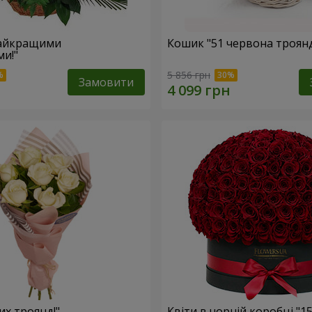
найкращими
Кошик "51 червона троян
и!"
5 856 грн
Замовити
лих троянд!"
Квіти в чорній коробці "1