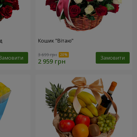
д
Кошик "Вітаю"
3 699 грн
Замовити
Замовити