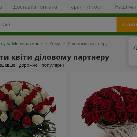
a
Доставка і оплата
Гарантії якості
Наші ма
Знайт
ів у м. Меліоративне
> Кому > Діловому партнеру
Д
и квіти діловому партнеру
ешевше
дорожче
популярні