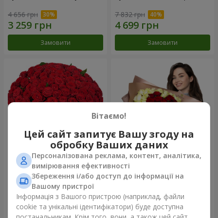
4 656 грн
7 832 грн
Замовити
Замовити
Вітаємо!
Цей сайт запитує Вашу згоду на
обробку Ваших даних
Персоналізована реклама, контент, аналітика,
101 червона троянда
Букет "Серце - серцю"
вимірювання ефективності
Збереження і/або доступ до інформації на
10 362 грн
5 598 грн
Вашому пристрої
Інформація з Вашого пристрою (наприклад, файли
cookie та унікальні ідентифікатори) буде доступна
Замовити
Замовити
постачальникам. Крім того, вони, а також цей сайт