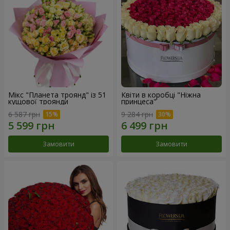
Мікс "Планета троянд" із 51
Квіти в коробці "Ніжна
кущової троянди
принцеса"
6 587 грн
9 284 грн
Замовити
Замовити