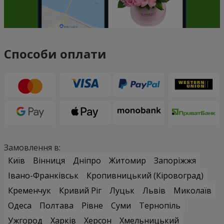
Способи оплати
Замовлення в:
Київ
Вінниця
Дніпро
Житомир
Запоріжжя
Івано-Франківськ
Кропивницький (Кіровоград)
Кременчук
Кривий Ріг
Луцьк
Львів
Миколаїв
Одеса
Полтава
Рівне
Суми
Тернопіль
Ужгород
Харків
Херсон
Хмельницький