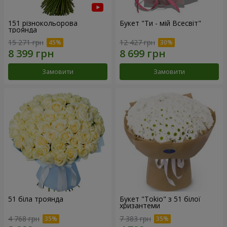
151 різнокольорова
Букет "Ти - мій Всесвіт"
троянда
15 271 грн
12 427 грн
Замовити
Замовити
51 біла троянда
Букет "Tokio" з 51 білої
хризантеми
4 768 грн
7 383 грн