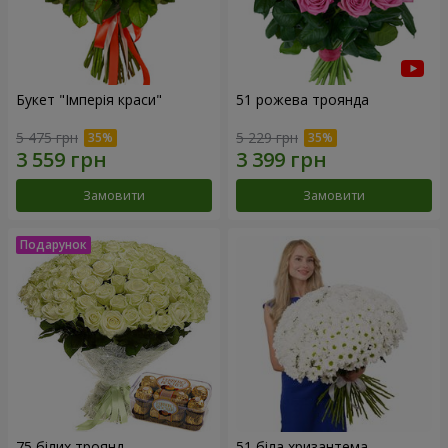
Букет "Імперія краси"
51 рожева троянда
5 475 грн
5 229 грн
Замовити
Замовити
75 білих троянд
51 біла хризантема