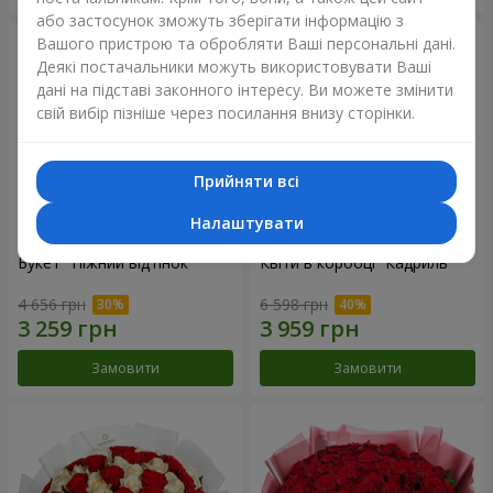
або застосунок зможуть зберігати інформацію з
Вашого пристрою та обробляти Ваші персональні дані.
Деякі постачальники можуть використовувати Ваші
дані на підставі законного інтересу. Ви можете змінити
свій вибір пізніше через посилання внизу сторінки.
Прийняти всі
Налаштувати
Букет "Ніжний відтінок"
Квіти в коробці “Кадриль”
4 656 грн
6 598 грн
Замовити
Замовити