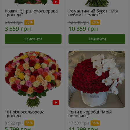
Кошик "51 різнокольорова
Романтичний букет "Між
троянда"
небом і землею!"
5 084 грн
12 949 грн
Замовити
Замовити
101 різнокольорова
Квіти в коробці "Моїй
троянда
половинці"
8 922 грн
17 537 грн