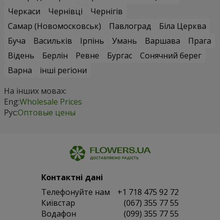
Черкаси
Чернівці
Чернігів
Самар (Новомосковськ)
Павлоград
Біла Церква
Буча
Васильків
Ірпінь
Умань
Варшава
Прага
Відень
Берлін
Ревне
Бургас
Сонячний берег
Варна
інші регіони
На інших мовах:
Eng:
Wholesale Prices
Рус:
Оптовые цены
Контактні дані
Телефонуйте нам
+1 718 475 92 72
Київстар
(067) 355 77 55
Водафон
(099) 355 77 55