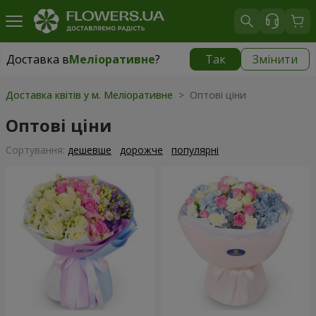
Доставка в
Меліоративне
?
Так
Змінити
Доставка в
Меліоративне
|
безкоштовно
Доставка квітів у м. Меліоративне
> Оптові ціни
Оптові ціни
Сортування:
дешевше
дорожче
популярні