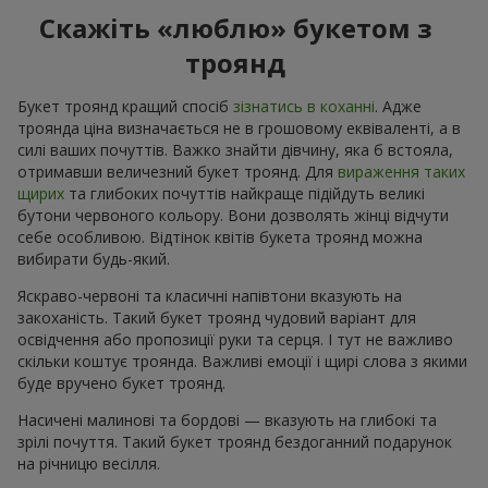
Скажіть «люблю» букетом з
троянд
Букет троянд кращий спосіб
зізнатись в коханні
. Адже
троянда ціна визначається не в грошовому еквіваленті, а в
силі ваших почуттів. Важко знайти дівчину, яка б встояла,
отримавши величезний букет троянд. Для
вираження таких
щирих
та глибоких почуттів найкраще підійдуть великі
бутони червоного кольору. Вони дозволять жінці відчути
себе особливою. Відтінок квітів букета троянд можна
вибирати будь-який.
Яскраво-червоні та класичні напівтони вказують на
закоханість. Такий букет троянд чудовий варіант для
освідчення або пропозиції руки та серця. І тут не важливо
скільки коштує троянда. Важливі емоції і щирі слова з якими
буде вручено букет троянд.
Насичені малинові та бордові — вказують на глибокі та
зрілі почуття. Такий букет троянд бездоганний подарунок
на річницю весілля.