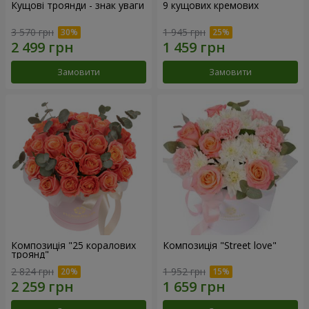
Кущові троянди - знак уваги
9 кущових кремових
3 570 грн
1 945 грн
Замовити
Замовити
Композиція "25 коралових
Композиція "Street love"
троянд"
2 824 грн
1 952 грн