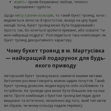
жовті
— прояв безумовної любові, теплого
відношення і турботи.
Щодо
міксу з різних кольорів
, то такий букет троянд, хоча і
виділяється легкістю й простотою, вказує на цілу бурю
емоцій. Хоча, букет троянд може бути подарований і
просто так, бо хочеться зробити приємне, або сказати “ти
моя найкраща подруга". Розглядається така композиція і як
букет троянд декоративного характеру
Чому букет троянд в м. Мартусівка
— найкращий подарунок для будь-
якого приводу
Авторський букет троянд важко замінити іншими квітами.
Витончені рослини говорять мовою щирих почуттів. Такий
букет троянд дозволяє людині відчути себе особливою та
потрібною. На троянди ціна може бути більшою ніж на інші
квіти. Проте комбінація з букетом троянд виглядає дуже
вишукано та естетично, незалежно від того, який тип квітів
ви обрали, чи якому кольору надали перевагу.