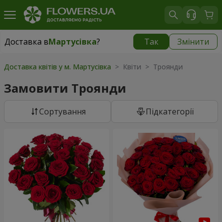
Доставка в
Мартусівка
?
Так
Змінити
Доставка в
Мартусівка
|
безкоштовно
Доставка квітів у м. Мартусівка
> Квіти > Троянди
Замовити Троянди
Сортування
Підкатегорії