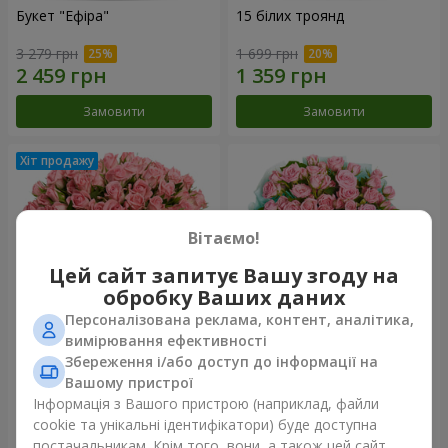
Букет "Ефіра"
15 білих троянд
3 279 грн
1 699 грн
Замовити
Замовити
Вітаємо!
Цей сайт запитує Вашу згоду на
обробку Ваших даних
Персоналізована реклама, контент, аналітика,
вимірювання ефективності
Збереження і/або доступ до інформації на
Квіти в коробці "Рожевий
Композиція "Балада про
оазис"
маму"
Вашому пристрої
2 824 грн
2 199 грн
Інформація з Вашого пристрою (наприклад, файли
cookie та унікальні ідентифікатори) буде доступна
постачальникам. Крім того, вони, а також цей сайт