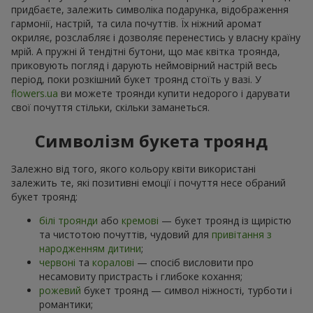
придбаєте, залежить символіка подарунка, відображення
гармонії, настрій, та сила почуттів. Їх ніжний аромат
окриляє, розслабляє і дозволяє перенестись у власну країну
мрій. А пружні й тендітні бутони, що має квітка троянда,
приковують погляд і дарують неймовірний настрій весь
період, поки розкішний букет троянд стоїть у вазі. У
flowers.ua
ви можете троянди купити недорого і дарувати
свої почуття стільки, скільки заманеться.
Символізм букета троянд
Залежно від того, якого кольору квіти використані
залежить те, які позитивні емоції і почуття несе обраний
букет троянд:
білі троянди
або
кремові
— букет троянд із щирістю
та чистотою почуттів, чудовий для
привітання з
народженням дитини
;
червоні
та
коралові
— спосіб висловити про
несамовиту пристрасть і глибоке кохання;
рожевий
букет троянд — символ ніжності, турботи і
романтики;