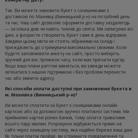
Так. Ви можете замовити букет з соняшниками з
доставкою по Махнівці (Винницький р-н) на потрібний день
та час. Наш сайт дозволяє оформити доставку заздалегідь
— за кілька днів чи навіть тижнів до свята. Ми записуємо всі
дані, а флористи створюють букет саме в день відправки.
Завдяки цьому квіти не стоять зібраними на складі і
приїжджають до отримувача максимально свіжими. Коли
будете заповнювати анкету на сайті, просто виберіть
зручний для вас проміжок часу, коли має приїхати кур'єр.
Якщо ваші плани раптом зміняться, ви завжди можете
зв'язатися з нашою підтримкою і без проблем перенести
час або змінити адресу.
Які способи оплати доступні при замовленні букета в
м. Махнівка (Винницький р-н)?
Ви можете сплатити за букет з соняшниками онлайн
карткою або за допомогою зручної платіжної системи. Ми
приймаємо картки різних банків, тому оплата триватиме
всього пару хвилин. Розрахунок відбувається прямо на
сайті через захищену систему, яка надійно береже ваші дані.
Як тільки платіж пройде, ви отримаєте повідомлення та