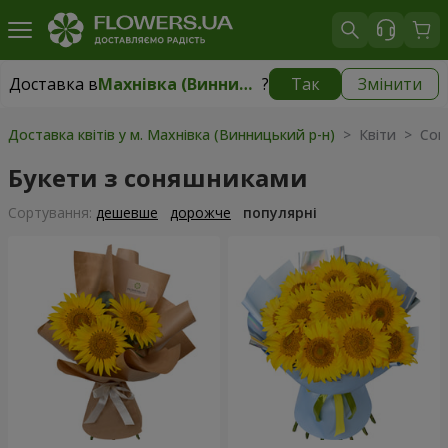
Доставка в
Махнівка (Винницький р-н)
?
Так
Змінити
Доставка в
Махнівка (Винницький р-н)
|
900 грн
Доставка квітів у м. Махнівка (Винницький р-н)
> Квіти > Сон
Букети з соняшниками
Сортування:
дешевше
дорожче
популярні