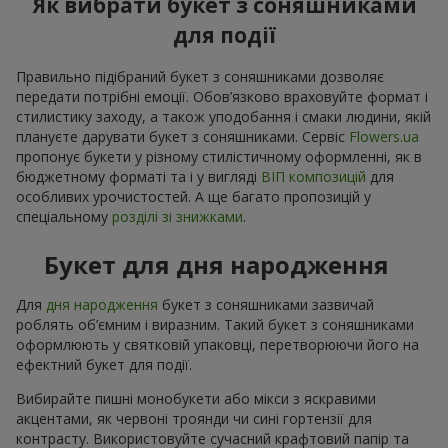
Як вибрати букет з соняшниками
для події
Правильно підібраний букет з соняшниками дозволяє
передати потрібні емоції. Обов’язково враховуйте формат і
стилистику заходу, а також уподобання і смаки людини, якій
плануєте дарувати букет з соняшниками. Сервіс
Flowers.ua
пропонує букети у різному стилістичному оформленні, як в
бюджетному форматі та і у вигляді
ВІП композицій
для
особливих урочистостей. А ще багато пропозицій у
спеціальному
розділі зі знижками
.
Букет для дня народження
Для
дня народження
букет з соняшниками зазвичай
роблять об’ємним і виразним. Такий букет з соняшниками
оформлюють у святковій упаковці, перетворюючи його на
ефектний букет для події.
Вибирайте пишні монобукети або мікси з яскравими
акцентами, як червоні троянди чи сині гортензії для
контрасту. Використовуйте сучасний крафтовий папір та