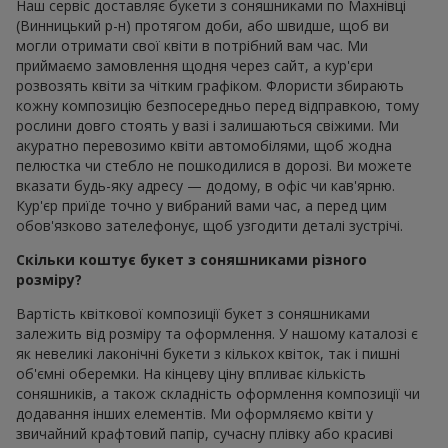
Наш сервіс доставляє букети з соняшниками по Махнівці
(Винницький р-н) протягом доби, або швидше, щоб ви
могли отримати свої квіти в потрібний вам час. Ми
приймаємо замовлення щодня через сайт, а кур'єри
розвозять квіти за чітким графіком. Флористи збирають
кожну композицію безпосередньо перед відправкою, тому
рослини довго стоять у вазі і залишаються свіжими. Ми
акуратно перевозимо квіти автомобілями, щоб жодна
пелюстка чи стебло не пошкодилися в дорозі. Ви можете
вказати будь-яку адресу — додому, в офіс чи кав'ярню.
Кур'єр приїде точно у вибраний вами час, а перед цим
обов'язково зателефонує, щоб узгодити деталі зустрічі.
Скільки коштує букет з соняшниками різного
розміру?
Вартість квіткової композиції букет з соняшниками
залежить від розміру та оформлення. У нашому каталозі є
як невеликі лаконічні букети з кількох квіток, так і пишні
об'ємні оберемки. На кінцеву ціну впливає кількість
соняшників, а також складність оформлення композиції чи
додавання інших елементів. Ми оформляємо квіти у
звичайний крафтовий папір, сучасну плівку або красиві