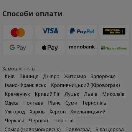
Способи оплати
Замовлення в:
Київ
Вінниця
Дніпро
Житомир
Запоріжжя
Івано-Франківськ
Кропивницький (Кіровоград)
Кременчук
Кривий Ріг
Луцьк
Львів
Миколаїв
Одеса
Полтава
Рівне
Суми
Тернопіль
Ужгород
Харків
Херсон
Хмельницький
Черкаси
Чернівці
Чернігів
Самар (Новомосковськ)
Павлоград
Біла Церква