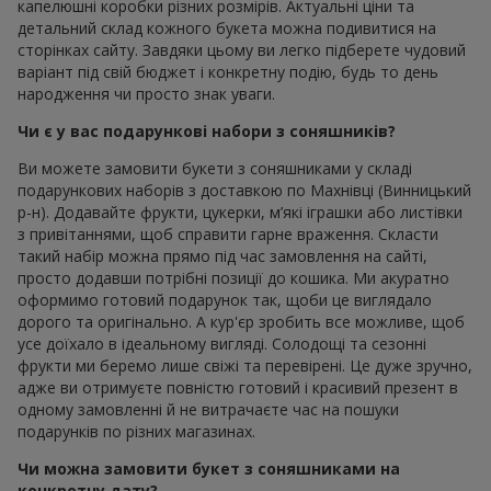
капелюшні коробки різних розмірів. Актуальні ціни та
детальний склад кожного букета можна подивитися на
сторінках сайту. Завдяки цьому ви легко підберете чудовий
варіант під свій бюджет і конкретну подію, будь то день
народження чи просто знак уваги.
Чи є у вас подарункові набори з соняшників?
Ви можете замовити букети з соняшниками у складі
подарункових наборів з доставкою по Махнівці (Винницький
р-н). Додавайте фрукти, цукерки, м’які іграшки або листівки
з привітаннями, щоб справити гарне враження. Скласти
такий набір можна прямо під час замовлення на сайті,
просто додавши потрібні позиції до кошика. Ми акуратно
оформимо готовий подарунок так, щоби це виглядало
дорого та оригінально. А кур'єр зробить все можливе, щоб
усе доїхало в ідеальному вигляді. Солодощі та сезонні
фрукти ми беремо лише свіжі та перевірені. Це дуже зручно,
адже ви отримуєте повністю готовий і красивий презент в
одному замовленні й не витрачаєте час на пошуки
подарунків по різних магазинах.
Чи можна замовити букет з соняшниками на
конкретну дату?