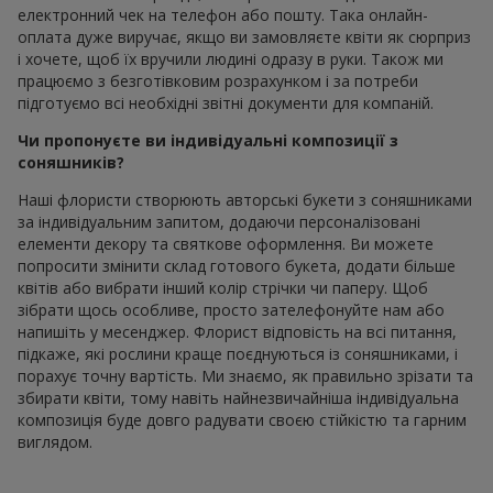
електронний чек на телефон або пошту. Така онлайн-
оплата дуже виручає, якщо ви замовляєте квіти як сюрприз
і хочете, щоб їх вручили людині одразу в руки. Також ми
працюємо з безготівковим розрахунком і за потреби
підготуємо всі необхідні звітні документи для компаній.
Чи пропонуєте ви індивідуальні композиції з
соняшників?
Наші флористи створюють авторські букети з соняшниками
за індивідуальним запитом, додаючи персоналізовані
елементи декору та святкове оформлення. Ви можете
попросити змінити склад готового букета, додати більше
квітів або вибрати інший колір стрічки чи паперу. Щоб
зібрати щось особливе, просто зателефонуйте нам або
напишіть у месенджер. Флорист відповість на всі питання,
підкаже, які рослини краще поєднуються із соняшниками, і
порахує точну вартість. Ми знаємо, як правильно зрізати та
збирати квіти, тому навіть найнезвичайніша індивідуальна
композиція буде довго радувати своєю стійкістю та гарним
виглядом.