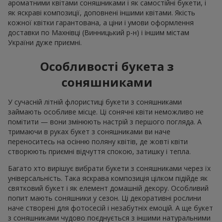
ароматними квітами соняшниками і як самостійні букети, і
як яскраві композиції, доповнені іншими квітами. Якість
кожної квітки гарантована, а ціни і умови оформлення
доставки по Махнівці (Винницький р-н) і іншим містам
України дуже приємні.
Особливості букета з
соняшниками
У сучасній літній флористиці букети з соняшниками
займають особливе місце. Ці сонячні квіти неможливо не
помітити — вони змінюють настрій з першого погляда. А
тримаючи в руках букет з соняшниками ви наче
переноситесь на осінню поляну квітів, де жовті квіти
створюють приємні відчуття спокою, затишку і тепла.
Багато хто вирішує вибрати букети з соняшниками через їх
універсальність. Така яскрава композиція цілком підійде як
святковий букет і як елемент домашній декору. Особливий
попит мають соняшники у сезон. Ці декоративні рослини
наче створені для фотосесій і незабутніх емоцій. А ще букет
з соняшниками чудово поєднується з іншими натуральними