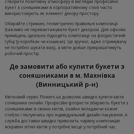
створити позитивну атмосферу й виглядає професійно.
Букет з соняшниками в корпоративному стилі часто
використовують як елемент декору простору.
Обирайте стримані, геометрично правильні композиції.
Важливо не перевантажувати букет декором. Для офісних
приміщень ідеально підходять композиції на флористичній
губці (у коробках чи кошиках). Це зручно, адже отримувачу
не потрібно шукати вазу, а квіти довше прикрашатимуть
робочий простір.
Де замовити або купити букети з
соняшниками в м. Махнівка
(Винницький р-н)
Квітковий сервіс Flowers.ua дозволяє швидко купити квіти
соняшники онлайн. Професійні флористи збирають букети з
соняшниками зі свіжих квітів, охайно вкладаючи кожне
стебло і піклуючись про індивідуальний дизайн пакування. А
служба доставки швидко привозить чарівну композицію
яскравих літніх квітів у потрібне місце у потрібний час.