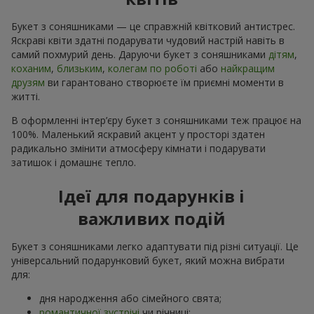
Букет з соняшниками — це справжній квітковий антистрес.
Яскраві квіти здатні подарувати чудовий настрій навіть в
самий похмурий день. Даруючи букет з соняшниками
дітям
,
коханим
,
близьким
,
колегам по роботі
або
найкращим
друзям
ви гарантовано створюєте їм приємні моменти в
житті.
В оформленні інтер’єру букет з соняшниками теж працює на
100%. Маленький яскравий акцент у просторі здатен
радикально змінити атмосферу кімнати і подарувати
затишок і домашнє тепло.
Ідеї для подарунків і
важливих подій
Букет з соняшниками легко адаптувати під різні ситуації. Це
універсальний подарунковий букет, який можна вибрати
для:
дня народження або сімейного свята;
романтичної зустрічі
чи річниці;