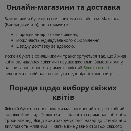
Онлайн-магазини та доставка
Замовляючи букети з соняшниками онлайн в м. Махнівка
(Винницький р-н), ви отримуєте:
широкий вибір готових рішень;
можливість індивідуального оформлення;
швидку доставку за адресою.
Кожен букет з соняшниками транспортується так, щоб живі
квіти залишалися свіжими і неушкодженими. Замовляючи у
нас ви гарантовано отримуєте якісний
букет квітів
і
зекономите свій час на пошуки відповідної композиції.
Поради щодо вибору свіжих
квітів
Якісний букет з соняшниками має насичений колір і охайний
зовнішній вигляд. Пелюстки — щільні та спрямовані вбік або
трохи вперед. Якщо вони закручуються назад до стебла або
виглядають млявими — квітка вже давно стоїть.У свіжого