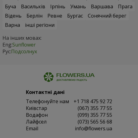
Буча
Васильків
Ірпінь
Умань
Варшава
Прага
Відень
Берлін
Ревне
Бургас
Сонячний берег
Варна
інші регіони
На інших мовах:
Eng:
Sunflower
Рус:
Подсолнух
Контактні дані
Телефонуйте нам
+1 718 475 92 72
Київстар
(067) 355 77 55
Водафон
(099) 355 77 55
Лайфсел
(073) 565 56 68
Email
info@flowers.ua