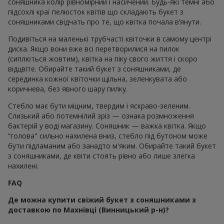
соняшника колір рівномірний і насичений. Будь-які темні або
підсохлі краї пелюсток квітів що складають букет з
соняшниками свідчать про те, що квітка почала в’янути.
Подивіться на маленькі трубчасті квіточки в самому центрі
диска. Якщо вони вже всі перетворилися на пилок
(сиплються жовтим), квітка на піку свого життя і скоро
відцвіте. Обирайте такий букет з соняшниками, де
серединка кожної квіточки щільна, зеленкувата або
коричнева, без явного шару пилку.
Стебло має бути міцним, твердим і яскраво-зеленим.
Слизький або потемнілий зріз — ознака розмноження
бактерій у воді магазину. Соняшник — важка квітка. Якщо
“голова" сильно нахилена вниз, стебло під бутоном може
бути підламаним або занадто м'яким. Обирайте такий букет
з соняшниками, де квіти стоять рівно або лише злегка
нахилені.
FAQ
Де можна купити свіжий букет з соняшниками з
доставкою по Махнівці (Винницький р-н)?