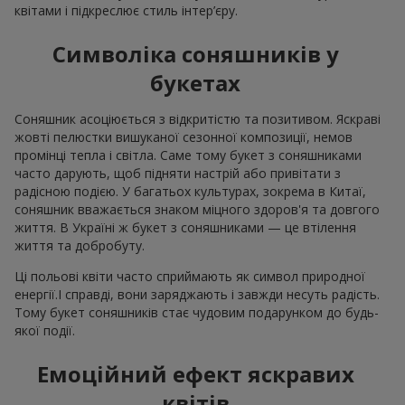
квітами і підкреслює стиль інтер’єру.
Символіка соняшників у
букетах
Соняшник асоціюється з відкритістю та позитивом. Яскраві
жовті пелюстки вишуканої сезонної композиції, немов
промінці тепла і світла. Саме тому букет з соняшниками
часто дарують, щоб підняти настрій або привітати з
радісною подією. У багатьох культурах, зокрема в Китаї,
соняшник вважається знаком міцного здоров'я та довгого
життя. В Україні ж букет з соняшниками — це втілення
життя та добробуту.
Ці польові квіти часто сприймають як символ природної
енергії.І справді, вони заряджають і завжди несуть радість.
Тому букет соняшників стає чудовим подарунком до будь-
якої події.
Емоційний ефект яскравих
квітів