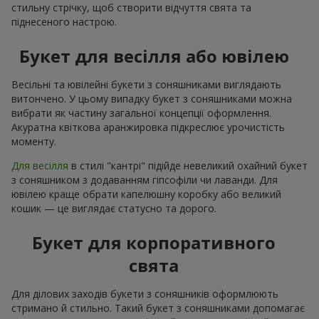
стильну стрічку, щоб створити відчуття свята та
піднесеного настрою.
Букет для весілля або ювілею
Весільні та ювілейні букети з соняшниками виглядають
витончено. У цьому випадку букет з соняшниками можна
вибрати як частину загальної концепції оформлення.
Акуратна квіткова аранжировка підкреслює урочистість
моменту.
Для весілля
в стилі "кантрі" підійде невеликий охайний букет
з соняшником з додаванням гіпсофіли чи лаванди. Для
ювілею краще обрати капелюшну коробку або великий
кошик — це виглядає статусно та дорого.
Букет для корпоративного
свята
Для ділових заходів букети з соняшників оформлюють
стримано й стильно. Такий букет з соняшниками допомагає