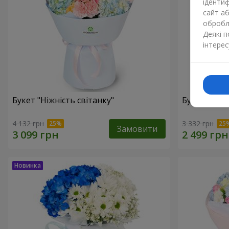
ідентиф
сайт а
обробля
Деякі 
інтерес
Букет "Ніжність світанку"
Букет "Нат
4 132 грн
3 332 грн
Замовити