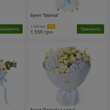
Букет "Бірюза"
1 949 грн
Замовити
Замовити
Букет "Блакитна казка"