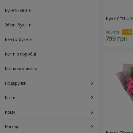
Букети квітів
Букет "Blue
Збірні букети
888 грн
Бенто-букети
Квіти в коробці
Квіткові кошики
Подарунки
Квіти
Кому
Нагода
Букет "Коке