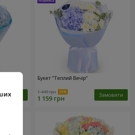
Букет "Теплий Вечір"
1 449 грн
аших
Замовити
Замовити