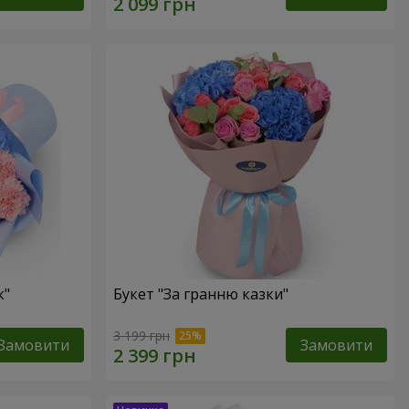
к"
Букет "За гранню казки"
3 199 грн
Замовити
Замовити