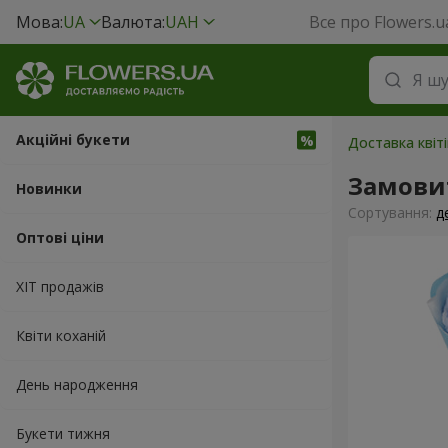
Мова:
UA
Валюта:
UAH
Все про Flowers.u
Акційні букети
Доставка квіт
Замовит
Новинки
Сортування:
д
Оптові ціни
ХІТ продажів
Квіти коханій
День народження
Букети тижня