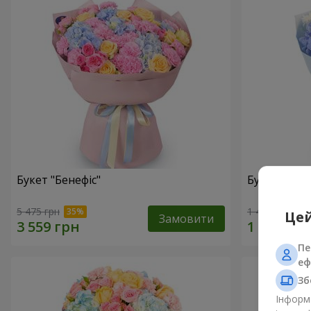
Букет "Бенефіс"
Букет "Раді
5 475 грн
1 481 грн
Цей
Замовити
Пе
еф
Зб
Інформа