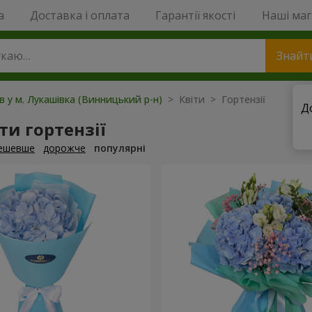
a
Доставка і оплата
Гарантії якості
Наші ма
Знайт
ів у м. Лукашівка (Винницький р-н)
> Квіти > Гортензії
Д
и гортензії
ешевше
дорожче
популярні