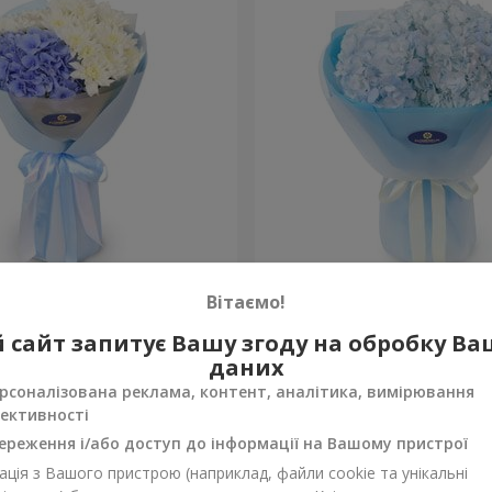
сть моя"
Букет "Blue ball"
Вітаємо!
3 427 грн
 сайт запитує Вашу згоду на обробку В
Замовити
даних
рсоналізована реклама, контент, аналітика, вимірювання
ективності
ереження і/або доступ до інформації на Вашому пристрої
ція з Вашого пристрою (наприклад, файли cookie та унікальні