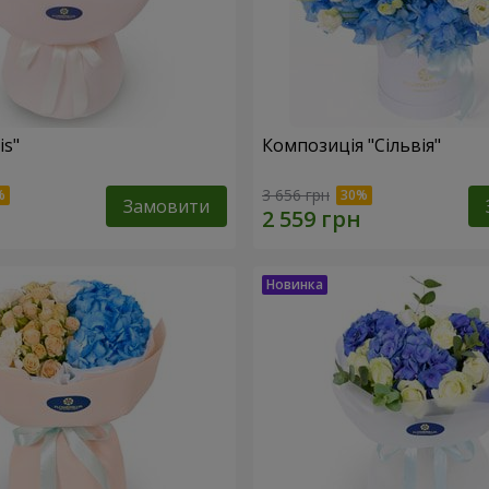
is"
Композиція "Сільвія"
3 656 грн
Замовити