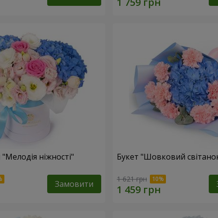
 "Мелодія ніжності"
Букет "Шовковий світано
1 621 грн
Замовити