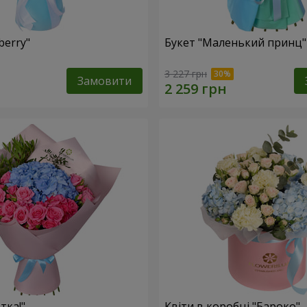
berry"
Букет "Маленький принц"
3 227 грн
Замовити
тка!"
Квіти в коробці "Бароко"