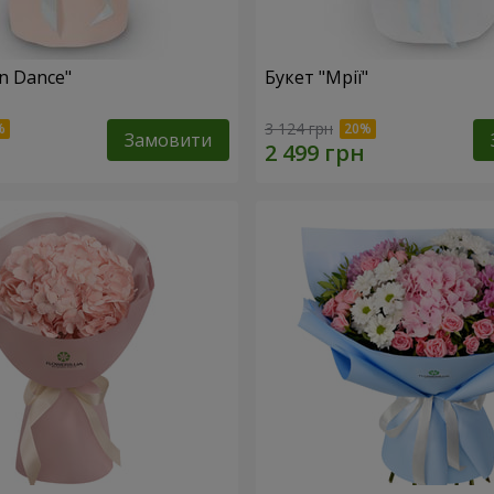
n Dance"
Букет "Мрії"
3 124 грн
Замовити