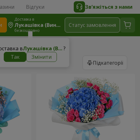
газини
Відгуки
Зв’яжіться з нами
Доставка в
и
Лукашівка (Винницький Р-Н)
Статус замовлення
безкоштовно
оставка в
Лукашівка (Винницький р-н)
?
Так
Змінити
Підкатегорії