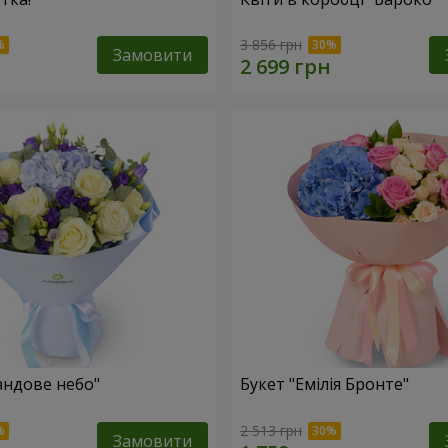
3 856 грн
Замовити
андове небо"
Букет "Емілія Бронте"
2 513 грн
Замовити