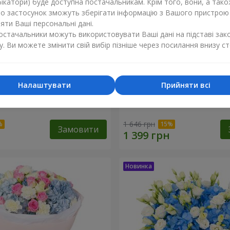
ікатори) буде доступна постачальникам. Крім того, вони, а тако
бо застосунок зможуть зберігати інформацію з Вашого пристрою
ти Ваші персональні дані.
постачальники можуть використовувати Ваші дані на підставі зак
у. Ви можете змінити свій вибір пізніше через посилання внизу ст
Налаштувати
Прийняти всі
хнення синяви"
Букет "Ранок"
1 646 грн
Замовити