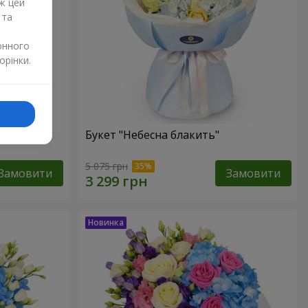
ж цей
 та
онного
орінки.
Букет "Небесна блакить"
5 075 грн
Замовити
Замовити