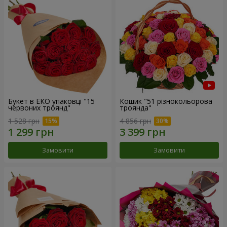
Букет в ЕКО упаковці "15
Кошик "51 різнокольорова
червоних троянд"
троянда"
1 528 грн
4 856 грн
Замовити
Замовити