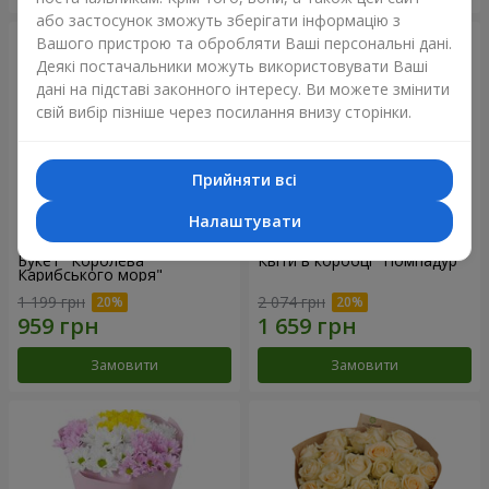
або застосунок зможуть зберігати інформацію з
Вашого пристрою та обробляти Ваші персональні дані.
Деякі постачальники можуть використовувати Ваші
дані на підставі законного інтересу. Ви можете змінити
свій вибір пізніше через посилання внизу сторінки.
Прийняти всі
Налаштувати
Букет "Королева
Квіти в коробці "Помпадур"
Карибського моря"
1 199 грн
2 074 грн
Замовити
Замовити