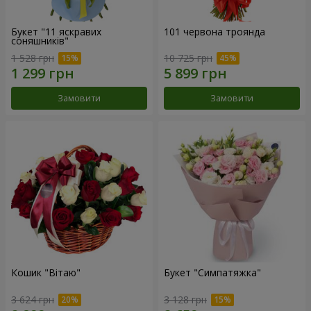
Букет "11 яскравих
101 червона троянда
соняшників"
1 528 грн
10 725 грн
Замовити
Замовити
Кошик "Вітаю"
Букет "Симпатяжка"
3 624 грн
3 128 грн