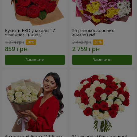
Букет в ЕКО упаковці "7
25 різнокольорових
червоних троянд"
хризантем!
1 074 грн
3 449 грн
Замовити
Замовити
Авторський букет "11 білих
51 червона і біла троянда!