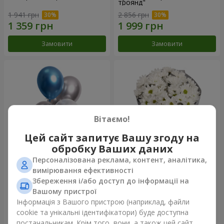
троянд"
1 941 грн
2 856 грн
Замовити
Замовити
Вітаємо!
Цей сайт запитує Вашу згоду на
обробку Ваших даних
Персоналізована реклама, контент, аналітика,
Фонтан куль "Шарм"
Букет "Кіото" з 5 білих
вимірювання ефективності
хризантем
Збереження і/або доступ до інформації на
999 грн
Вашому пристрої
Інформація з Вашого пристрою (наприклад, файли
cookie та унікальні ідентифікатори) буде доступна
Замовити
Замовити
постачальникам. Крім того, вони, а також цей сайт