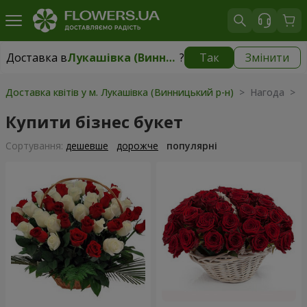
Доставка в
Лукашівка (Винницький р-н)
?
Так
Змінити
Доставка в
Лукашівка (Винницький р-н)
|
безкоштовно
Доставка квітів у м. Лукашівка (Винницький р-н)
> Нагода > Б
Купити бізнес букет
Сортування:
дешевше
дорожче
популярні