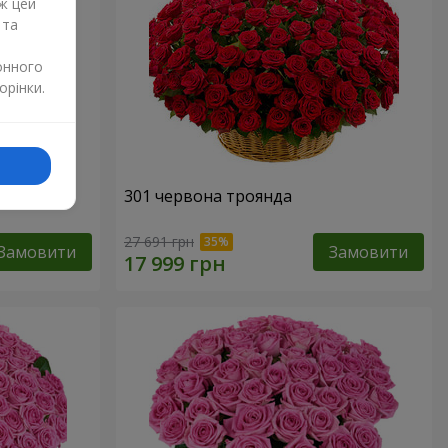
ж цей
 та
онного
орінки.
нда
301 червона троянда
27 691 грн
Замовити
Замовити