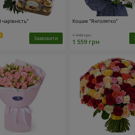
 чарівність"
Кошик "Янголятко"
1 949 грн
Замовити