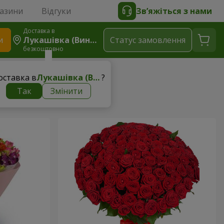
газини
Відгуки
Зв’яжіться з нами
Доставка в
и
Лукашівка (Винницький Р-Н)
Статус замовлення
безкоштовно
оставка в
Лукашівка (Винницький р-н)
?
Так
Змінити