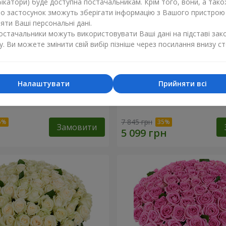
ікатори) буде доступна постачальникам. Крім того, вони, а тако
бо застосунок зможуть зберігати інформацію з Вашого пристрою
ти Ваші персональні дані.
постачальники можуть використовувати Ваші дані на підставі зак
у. Ви можете змінити свій вибір пізніше через посилання внизу ст
Налаштувати
Прийняти всі
а троянда
101 різнокольорова троя
7 845 грн
Замовити