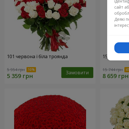
ідентиф
сайт а
обробля
Деякі 
інтерес
101 червона і біла троянда
151 червон
5 954 грн
15 744 грн
Замовити