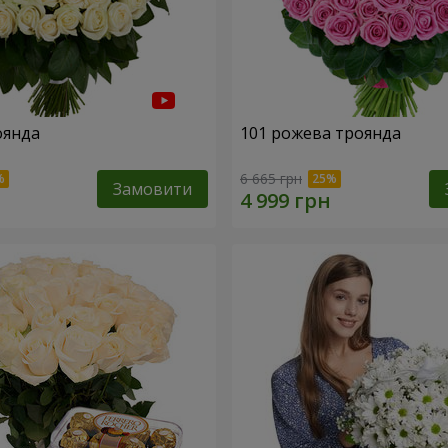
оянда
101 рожева троянда
6 665 грн
Замовити