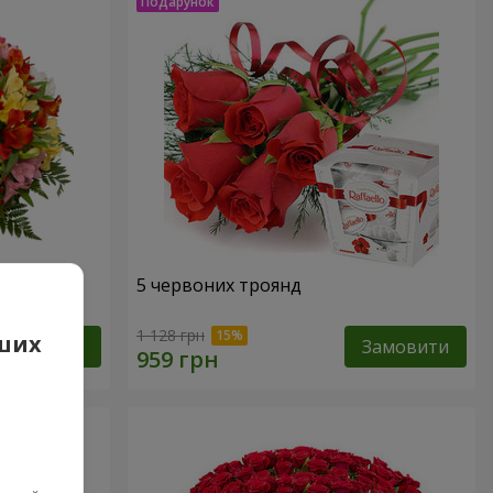
арель"
5 червоних троянд
1 128 грн
аших
Замовити
Замовити