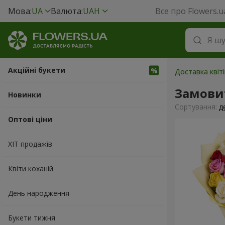
Мова:
UA
Валюта:
UAH
Все про Flowers.u
Акційні букети
Доставка квіт
Замови
Новинки
Сортування:
д
Оптові ціни
ХІТ продажів
Квіти коханій
День народження
Букети тижня