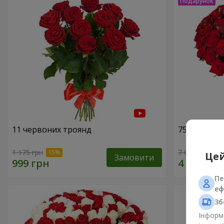
11 червоних троянд
75 червони
1 175 грн
7 084 грн
Цей
Замовити
Пе
еф
Зб
Інформа