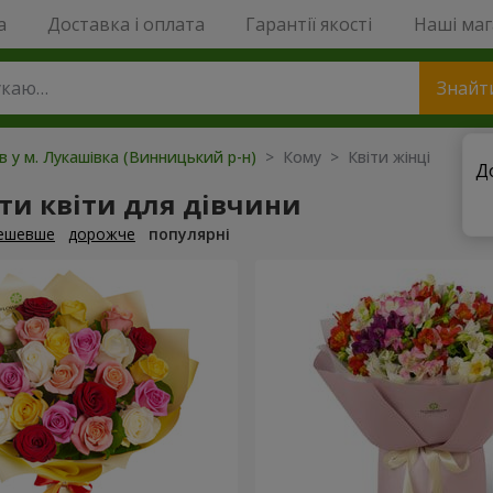
a
Доставка і оплата
Гарантії якості
Наші ма
Знайт
ів у м. Лукашівка (Винницький р-н)
> Кому > Квіти жінці
Д
ти квіти для дівчини
ешевше
дорожче
популярні