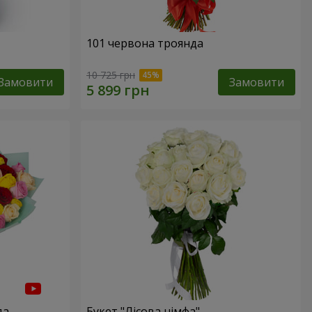
101 червона троянда
10 725 грн
Замовити
Замовити
да
Букет "Лісова німфа"