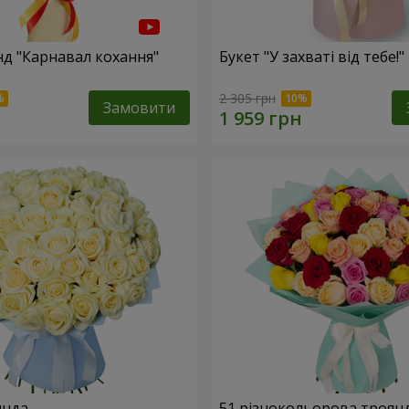
нд "Карнавал кохання"
Букет "У захваті від тебе!"
2 305 грн
Замовити
янда
51 різнокольорова троян