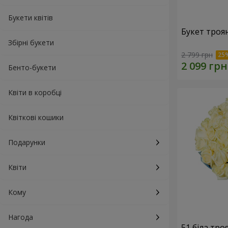
Букети квітів
Букет троя
Збірні букети
2 799 грн
Бенто-букети
Квіти в коробці
Квіткові кошики
Подарунки
Квіти
Кому
Нагода
51 біла тро