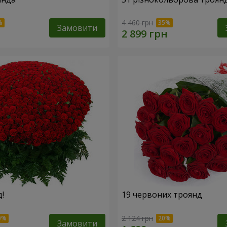
4 460 грн
Замовити
!
19 червоних троянд
2 124 грн
Замовити