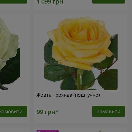
Жовта троянда (поштучно)
Замовити
Замовити