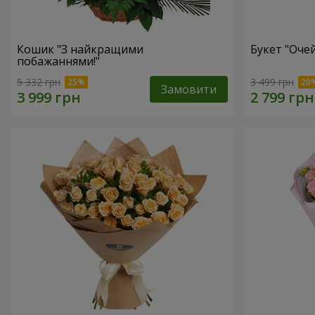
Кошик "З найкращими
Букет "Очей
побажаннями!"
5 332 грн
3 499 грн
Замовити