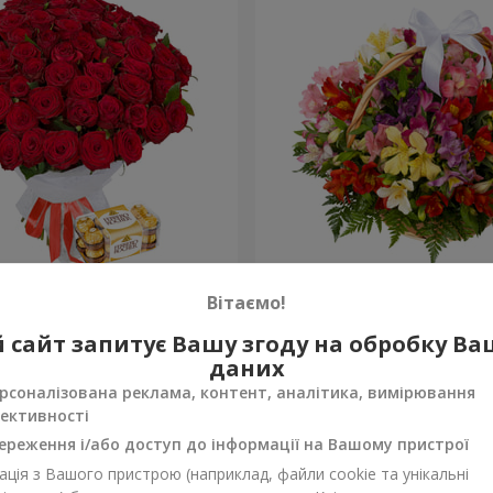
х троянд
Кошик альстромерій "Акв
Вітаємо!
2 940 грн
 сайт запитує Вашу згоду на обробку В
Замовити
даних
рсоналізована реклама, контент, аналітика, вимірювання
ективності
ереження і/або доступ до інформації на Вашому пристрої
ція з Вашого пристрою (наприклад, файли cookie та унікальні