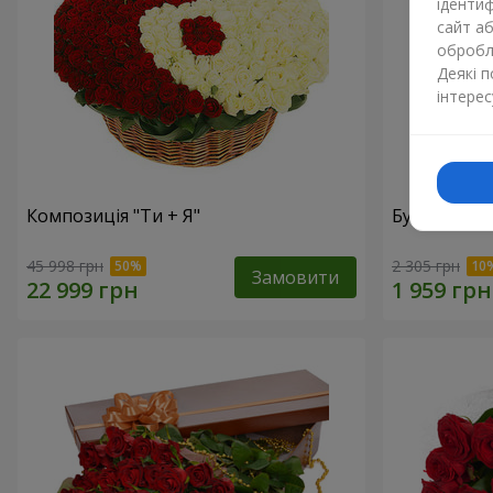
ідентиф
сайт а
обробля
Деякі 
інтерес
Композиція "Ти + Я"
Букет "У зах
45 998 грн
2 305 грн
Замовити