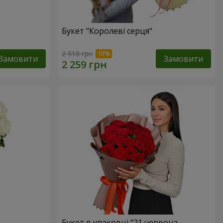
Букет "Королеві серця"
2 510 грн
Замовити
Замовити
Букет в упаковці "21 червона