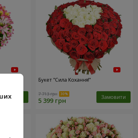
Букет "Сила Кохання!"
7 713 грн
аших
Замовити
Замовити