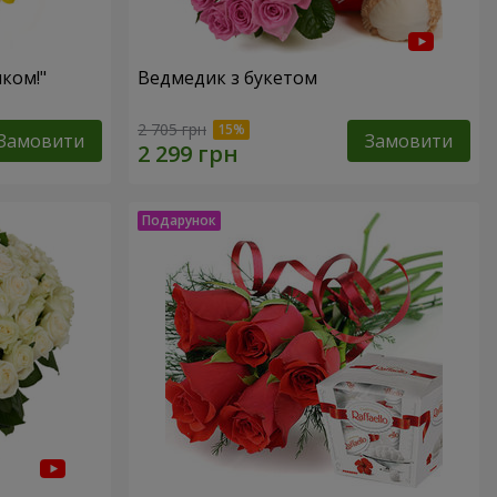
ком!"
Ведмедик з букетом
2 705 грн
Замовити
Замовити