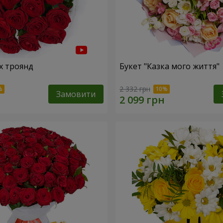
х троянд
Букет "Казка мого життя"
2 332 грн
Замовити