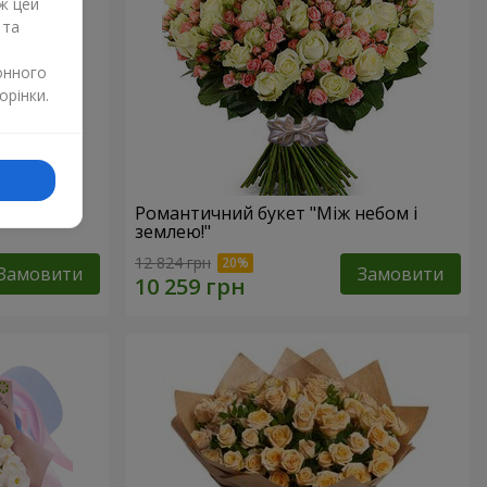
ж цей
 та
онного
орінки.
Романтичний букет "Між небом і
землею!"
12 824 грн
Замовити
Замовити