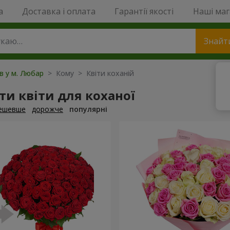
a
Доставка і оплата
Гарантії якості
Наші ма
Знайт
ів у м. Любар
> Кому > Квіти коханій
и квіти для коханої
ешевше
дорожче
популярні