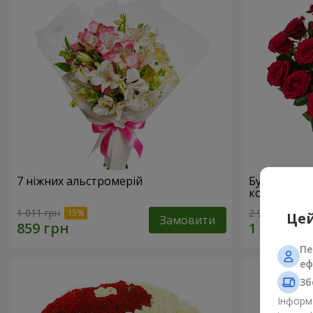
7 ніжних альстромерій
Букет "У Д
коханням!"
1 011 грн
2 922 грн
Цей
Замовити
Пе
еф
Зб
Інформа