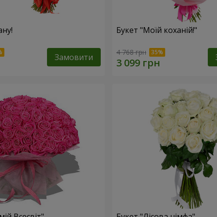
ану!
Букет "Моїй коханій!"
4 768 грн
Замовити
мій Всесвіт"
Букет "Лісова німфа"