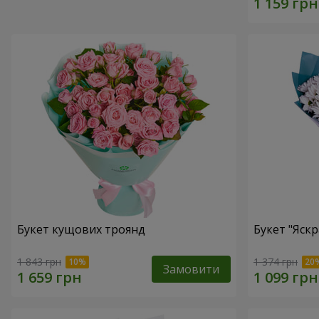
Букет кущових троянд
Букет "Яскр
1 843 грн
1 374 грн
Замовити