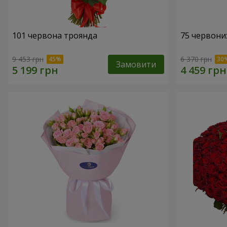
101 червона троянда
75 червони
9 453 грн
6 370 грн
Замовити