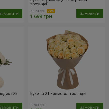
троянда!"
2 124 грн
Замовити
Замовити
едик і 25
Букет з 21 кремової троянди
1 764 грн
Замовити
Замовити