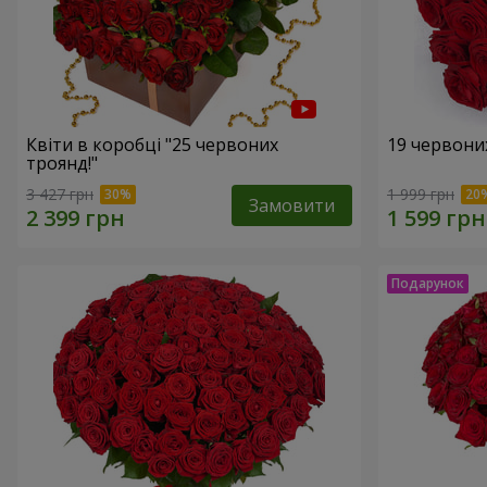
Квіти в коробці "25 червоних
19 червони
троянд!"
3 427 грн
1 999 грн
Замовити