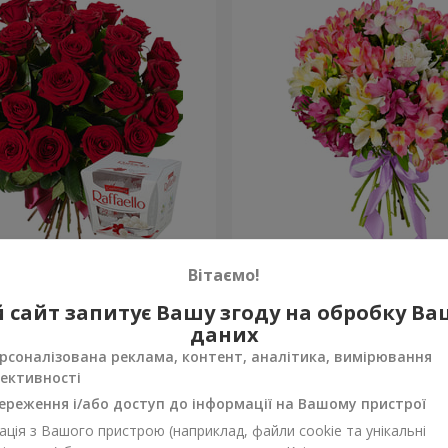
ень народження, з
Букет "Казка для двох!"
Вітаємо!
1 399 грн
 сайт запитує Вашу згоду на обробку В
Замовити
даних
рсоналізована реклама, контент, аналітика, вимірювання
ективності
ереження і/або доступ до інформації на Вашому пристрої
ція з Вашого пристрою (наприклад, файли cookie та унікальні