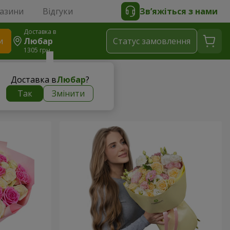
газини
Відгуки
Зв’яжіться з нами
Доставка в
и
Любар
Статус замовлення
1305 грн
Доставка в
Любар
?
Так
Змінити