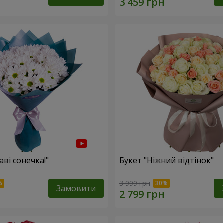
аві сонечка!"
Букет "Ніжний відтінок"
3 999 грн
Замовити