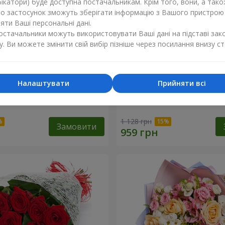
ікатори) буде доступна постачальникам. Крім того, вони, а тако
бо застосунок зможуть зберігати інформацію з Вашого пристрою
ти Ваші персональні дані.
постачальники можуть використовувати Ваші дані на підставі зак
у. Ви можете змінити свій вибір пізніше через посилання внизу ст
Налаштувати
Прийняти всі
ваті від тебе!"
11 червоних троянд
1 128 грн
Замовити