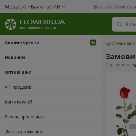
Мова:
UA
Валюта:
UAH
Все про Flowers.u
Акційні букети
Доставка квіт
Замовит
Новинки
Сортування:
д
Оптові ціни
ХІТ продажів
Квіти коханій
Гаряча пропозиція
День народження