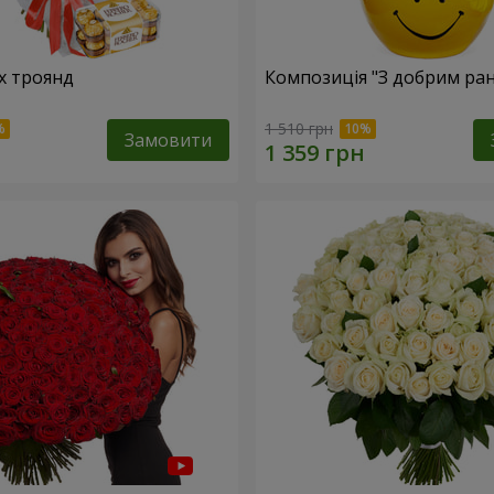
х троянд
Композиція "З добрим ран
1 510 грн
Замовити