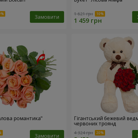
1 621 грн
Замовити
алова романтика"
Гігантський бежевий ведм
червоних троянд
4 324 грн
Замовити