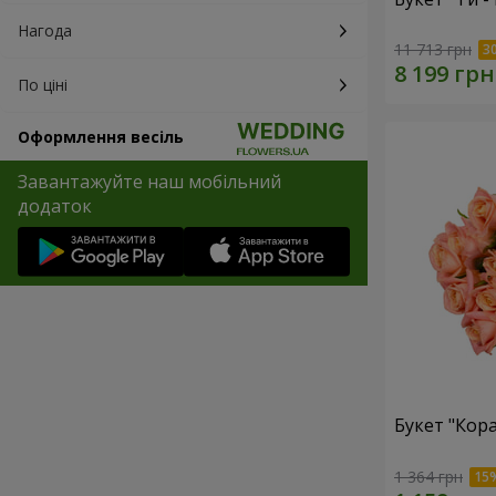
Нагода
11 713 грн
По ціні
Оформлення весіль
Завантажуйте наш мобільний
додаток
Букет "Кор
1 364 грн